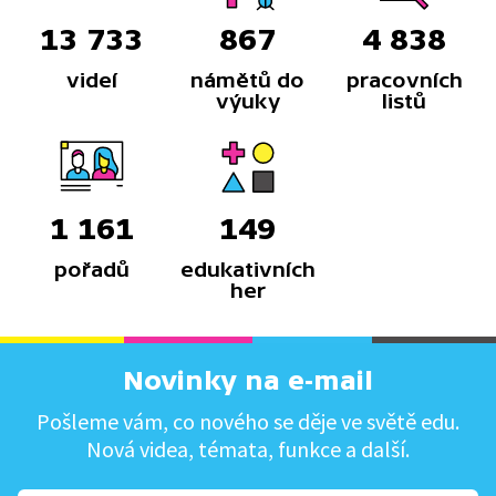
13 733
867
4 838
videí
námětů do
pracovních
výuky
listů
1 161
149
pořadů
edukativních
her
Novinky na e-mail
Pošleme vám, co nového se děje ve světě edu.
Nová videa, témata, funkce a další.