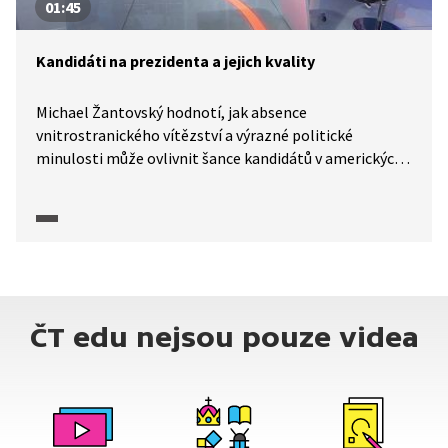
01:45
Kandidáti na prezidenta a jejich kvality
Michael Žantovský hodnotí, jak absence
vnitrostranického vítězství a výrazné politické
minulosti může ovlivnit šance kandidátů v amerických
prezidentských volbách (konkrétně v případě Kamaly
Harrisové oproti Donaldu Trumpovi v roce 2024). Dále
však zdůrazňuje, že osobnost a politické schopnosti
kandidátů hrají v předvolební kampani velkou roli.
ČT edu nejsou pouze videa