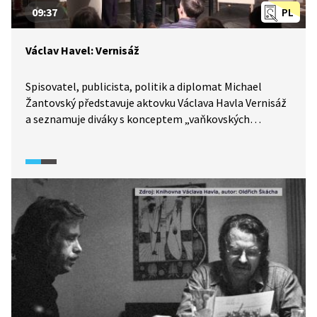
09:37
PL
Václav Havel: Vernisáž
Spisovatel, publicista, politik a diplomat Michael
Žantovský představuje aktovku Václava Havla Vernisáž
a seznamuje diváky s konceptem „vaňkovských
aktovek“, jejich postavami a jejich předobrazy. Vernisáž
v interpretaci studentů DAMU uvedla Knihovna Václava
Havla.