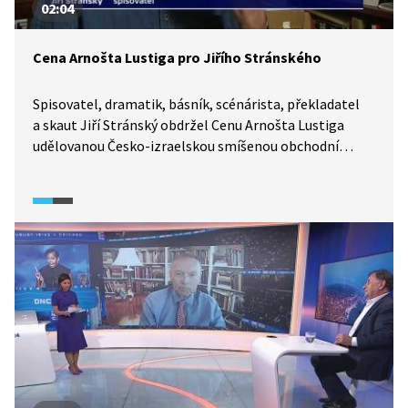
02:04
Cena Arnošta Lustiga pro Jiřího Stránského
Spisovatel, dramatik, básník, scénárista, překladatel
a skaut Jiří Stránský obdržel Cenu Arnošta Lustiga
udělovanou Česko-izraelskou smíšenou obchodní
komorou osobnostem, které se svou lidskostí
zasloužily o rozvoj společnosti. Jaký byl jeho životní
osud?