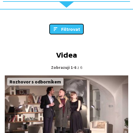
Filtrovat
Videa
Zobrazuji 1-6
z 6
Rozhovor s odborníkem