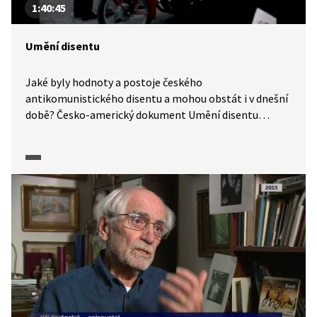
1:40:45
Umění disentu
Jaké byly hodnoty a postoje českého
antikomunistického disentu a mohou obstát i v dnešní
době? Česko-americký dokument Umění disentu
vypráví příběh českého disentu neobvyklým pohledem
zvenčí. Příběhu je vyprávěn skrze množství
exkluzivních archivních materiálů a unikátních
rozhovorů s osobnostmi světového významu.