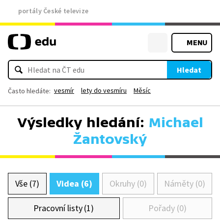
portály České televize
MENU
Hledat
vesmír
lety do vesmíru
Měsíc
Často hledáte:
Výsledky hledání:
Michael
Žantovský
Vše (7)
Videa (6)
Okruhy (0)
Náměty (0)
Pracovní listy (1)
Pořady (0)