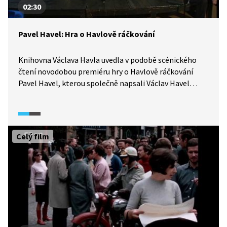
02:30
Pavel Havel: Hra o Havlově ráčkování
Knihovna Václava Havla uvedla v podobě scénického
čtení novodobou premiéru hry o Havlově ráčkování
Pavel Havel, kterou společně napsali Václav Havel
a Pavel Kohout. Tato jednoaktovka byla uvedena zatím
pouze jedenkrát, a to během setkání zakázaných
spisovatelů na Hrádečku u Václava Havla v roce 1974.
V novodobé premiéře vystupuje bratr Václava Havla
Celý film
Ivan M. Havel, spisovatel a spoluautor Pavel Kohout
a ředitel Knihovny Václava Havla Michael Žantovský. Ti
vzpomínají na to, jak "korespondenční hra" již
zakázaných autorů vznikala.