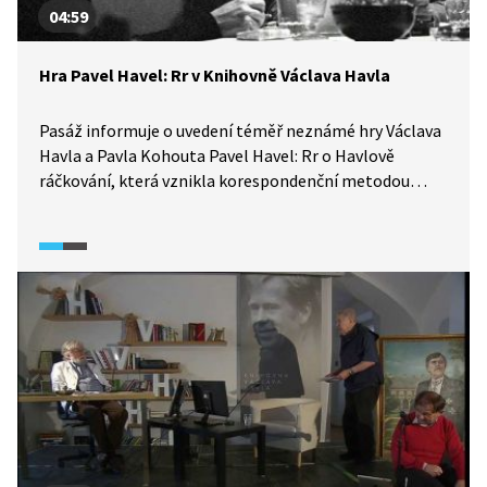
04:59
Hra Pavel Havel: Rr v Knihovně Václava Havla
Pasáž informuje o uvedení téměř neznámé hry Václava
Havla a Pavla Kohouta Pavel Havel: Rr o Havlově
ráčkování, která vznikla korespondenční metodou
pro pobavení přátel a odreagování se v těžkých časech.
Jak to probíhalo, přibližuje Pavel Kohout. Novodobé
premiéry se zhostila Knihovna Václava Havla
pod vedením Michaela Žantovského. Režisér popisuje,
proč se hra dostává do centra pozornosti až nyní. V roli
lékaře foniatra vystřídal Václava Havla jeho bratr Ivan
M. Havel, který má stejnou logopedickou vadu. O hru
byl obrovský zájem mezi diváky.