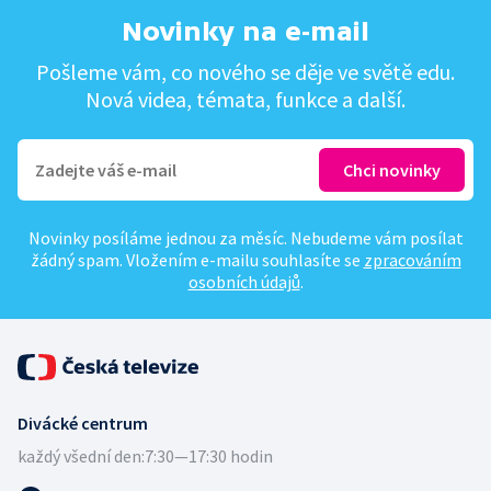
Novinky na e-mail
Pošleme vám, co nového se děje ve světě edu.
Nová videa, témata, funkce a další.
Novinky posíláme jednou za měsíc. Nebudeme vám posílat
žádný spam. Vložením e-mailu souhlasíte se
zpracováním
osobních údajů
.