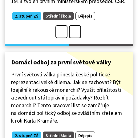
1918 zvolen prvním ministerským předsedou ČSR.
2. stupeň ZŠ
Střední škola
Dějepis
Domácí odboj za první světové války
První světová válka přinesla české politické
reprezentaci velké dilema. Jak se zachovat? Být
loajální k rakouské monarchii? Využít příležitosti
a zvednout státoprávní požadavky? Rozbít
monarchii? Tento pracovní list se zaměřuje
na domácí politický odboj se zvláštním zřetelem
k roli Karla Kramáře.
2. stupeň ZŠ
Střední škola
Dějepis