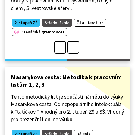
dobrý. V pracovním listu si vysvětlíme, co bylo
cílem ,,Silvestrovské aféry".
2. stupeň ZŠ
Střední škola
ČJ a literatura
Čtenářská gramotnost
Masarykova cesta: Metodika k pracovním
listům 1, 2, 3
Tento metodický list je součástí námětu do výuky
Masarykova cesta: Od nepopulárního intelektuála
k "tatíčkovi". Vhodný pro 2. stupeň ZŠ a SŠ. Vhodný
pro prezenční i online výuku.
2. stupeň ZŠ
Střední škola
Dějepis