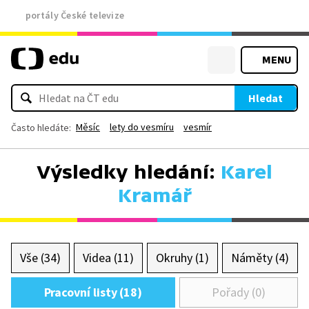
portály České televize
MENU
Hledat
Měsíc
lety do vesmíru
vesmír
Často hledáte:
Výsledky hledání:
Karel
Kramář
Vše (34)
Videa (11)
Okruhy (1)
Náměty (4)
Pracovní listy (18)
Pořady (0)