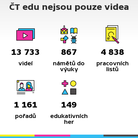
ČT edu nejsou pouze videa
13 733
867
4 838
videí
námětů do
pracovních
výuky
listů
1 161
149
pořadů
edukativních
her