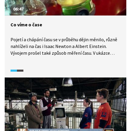
06:47
Co víme o čase
Pojetí a chápání času se v průběhu dějin měnilo, různě
nahlíželi na čas i Isaac Newton a Albert Einstein.
Vývojem prošel také způsob měření času. V ukázce
uvidíte, že k jeho měření lze využít i chemii. Známý
popularizátor vědy Mike Londesborough s kolegou
Filipem Dydou předvádějí, jak měřit čas pomocí Briggs-
Rauscherovy oscilační reakce.