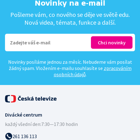
Novinky na e-mail
Pošleme vám, co nového se děje ve světě edu.
Nová videa, témata, funkce a další.
Novinky posíláme jednou za měsíc. Nebudeme vám posílat
žádný spam. Vložením e-mailu souhlasíte se
zpracováním
osobních údajů
.