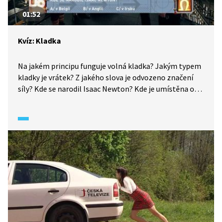
01:52
Kvíz: Kladka
Na jakém principu funguje volná kladka? Jakým typem
kladky je vrátek? Z jakého slova je odvozeno značení
síly? Kde se narodil Isaac Newton? Kde je umístěna osa
otáčení u volné kladky? Jaká je účinnost kladky? Kdo
objevil a poprvé použil kladkostroj? To všechno zjistíte
v našem kvízu.