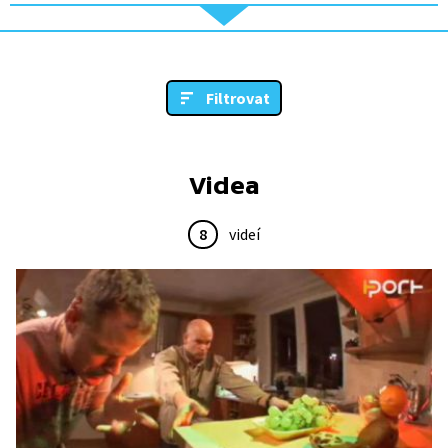
Filtrovat
Videa
8
videí