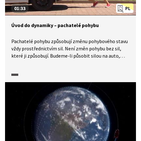
01:33
PL
Úvod do dynamiky – pachatelé pohybu
Pachatelé pohybu způsobují změnu pohybového stavu
vždy prostřednictvím sil. Není změn pohybu bez sil,
které ji způsobují. Budeme-li působit silou na auto,
roztlačíme ho. Ta část fyziky, která se zabývá silami
a jejich pohybovými účinky, se nazývá dynamika.
Základní zákonitosti dynamiky shrnují tři Newtonovy
zákony.