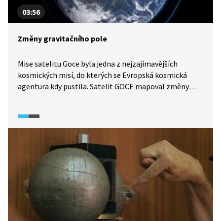
03:56
Změny gravitačního pole
Mise satelitu Goce byla jedna z nejzajímavějších
kosmických misí, do kterých se Evropská kosmická
agentura kdy pustila. Satelit GOCE mapoval změny
v gravitačním poli kolem Země do roku 2013.
Poskytnutá data pomohla vědcům lépe pochopit
mimo jiné třeba pohyby oceánu, a tím lépe pracovat
s klimatickou změnou.