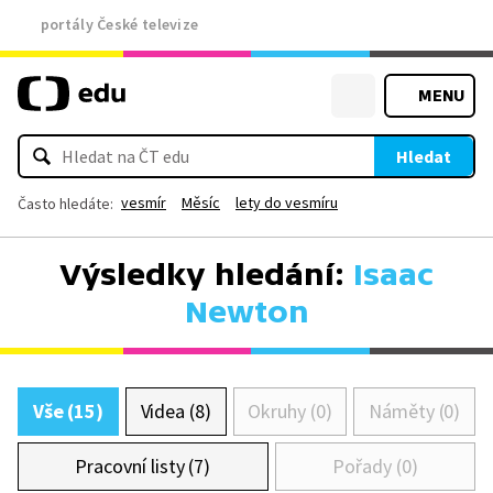
portály České televize
MENU
Hledat
vesmír
Měsíc
lety do vesmíru
Často hledáte:
Výsledky hledání:
Isaac
Newton
Vše (15)
Videa (8)
Okruhy (0)
Náměty (0)
Pracovní listy (7)
Pořady (0)