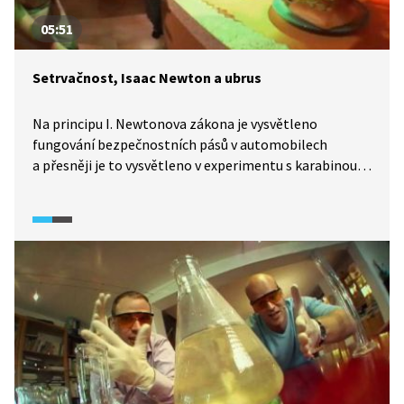
05:51
Setrvačnost, Isaac Newton a ubrus
Na principu I. Newtonova zákona je vysvětleno
fungování bezpečnostních pásů v automobilech
a přesněji je to vysvětleno v experimentu s karabinou
a provázkem. Dále je zákon setrvačnosti použit
při pokusu se strháváním ubrusu ze stolu.