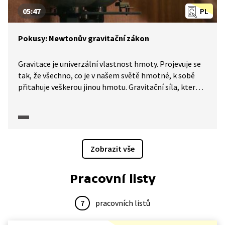
05:47
PL
Pokusy: Newtonův gravitační zákon
Gravitace je univerzální vlastnost hmoty. Projevuje se
tak, že všechno, co je v našem světě hmotné, k sobě
přitahuje veškerou jinou hmotu. Gravitační síla, kterou
se přitahují tělesa okolo nás, je velmi malá a její
měření není jednoduché. Gravitační síly působí
i na velké vzdálenosti. Příkladem může být přitahování
mezi Zemí a Měsícem nebo mezi Sluncem a Zemí. Jak
je definován Newtonův gravitační zákon a co to je
Zobrazit vše
gravitační konstanta? Jak lze změřit hmotnost Země?
Pracovní listy
7
pracovních listů