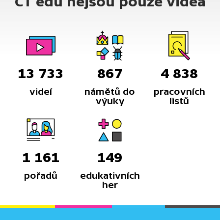
ČT edu nejsou pouze videa
13 733
867
4 838
videí
námětů do
pracovních
výuky
listů
1 161
149
pořadů
edukativních
her