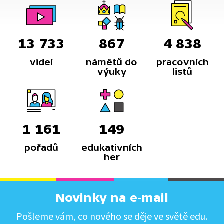
13 733
867
4 838
videí
námětů do
pracovních
výuky
listů
1 161
149
pořadů
edukativních
her
Novinky na e-mail
Pošleme vám, co nového se děje ve světě edu.