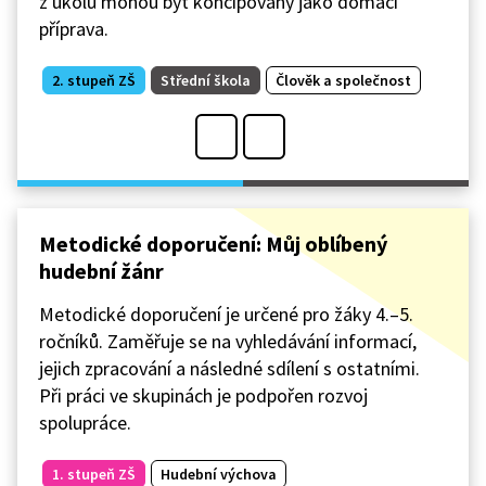
z úkolů mohou být koncipovány jako domácí
příprava.
2. stupeň ZŠ
Střední škola
Člověk a společnost
Metodické doporučení: Můj oblíbený
hudební žánr
Metodické doporučení je určené pro žáky 4.–5.
ročníků. Zaměřuje se na vyhledávání informací,
jejich zpracování a následné sdílení s ostatními.
Při práci ve skupinách je podpořen rozvoj
spolupráce.
1. stupeň ZŠ
Hudební výchova