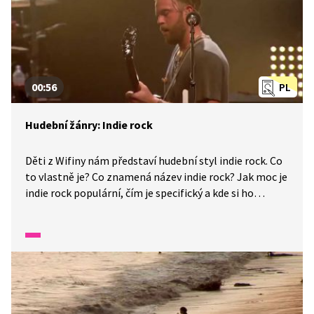
00:56
PL
Hudební žánry: Indie rock
Děti z Wifiny nám představí hudební styl indie rock. Co
to vlastně je? Co znamená název indie rock? Jak moc je
indie rock populární, čím je specifický a kde si ho
můžeme poslechnout? To se zde dozvíme.