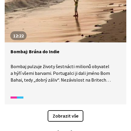
12:22
Bombaj: Brána do Indie
Bombaj pulzuje životy šestnácti milionů obyvatel
a hýří všemi barvami. Portugalci ji dali jméno Bom
Bahai, tedy „dobrý záliv“. Nezávislost na Britech
získala Indie až v roce 1947, kdy už byla Bombaj
významné velkoměsto s přístavem prvořadého
významu. Dnes návštěvníky vítá směsicí vůní,
neustálým hlukem, dopravním chaosem
a všudypřítomnou hudbou. Navštívíme zde snad
Zobrazit vše
největší prádelnu na světě, kde pracují jen muži,
podíváme se na městskou slavobránu, které se říká