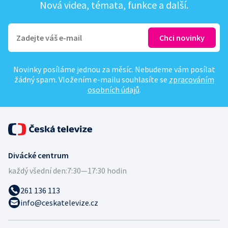
Nová videa, témata, funkce a další.
Novinky posíláme jednou za měsíc. Nebudeme vám posílat
žádný spam. Vložením e-mailu souhlasíte se
zpracováním
osobních údajů
.