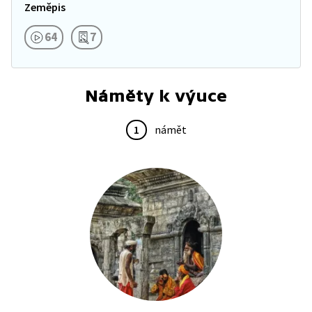
Zeměpis
64
7
Náměty k výuce
1
námět