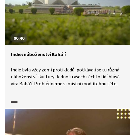
00:40
Indie: náboženství Bahá’í
Indie byla vždy zemí protikladů, potkávají se tu různá
náboženství i kultury. Jednotu všech těchto lidí hlásá
víra Bahá’í. Prohlédneme si místní modlitebnu této
víry, která vítá návštěvníky všech náboženských směrů
k vyjádření lásky mezi Bohem a člověkem.