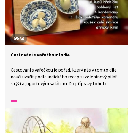
05:36
Cestování s vařečkou: Indie
Cestování s vařečkou je pořad, který nás v tomto díle
naučí uvařit podle indického receptu zeleninový pilaf
s rýží a jogurtovým salátem. Do přípravy tohoto
pokrmu se zapojí celá rodina při příležitosti svátku
jara. Uvidíme také netradičně prostřený stůl,
na kterém toho nakonec bude spousta k hodování.