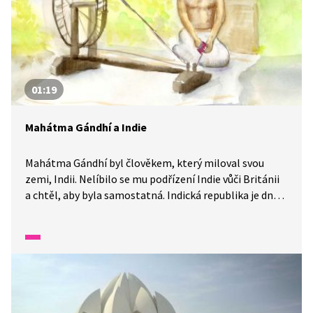
01:19
Mahátma Gándhí a Indie
Mahátma Gándhí byl člověkem, který miloval svou
zemi, Indii. Nelíbilo se mu podřízení Indie vůči Británii
a chtěl, aby byla samostatná. Indická republika je dnes
největší demokracií na světě. Jak velký podíl na tom
má Gándhí?