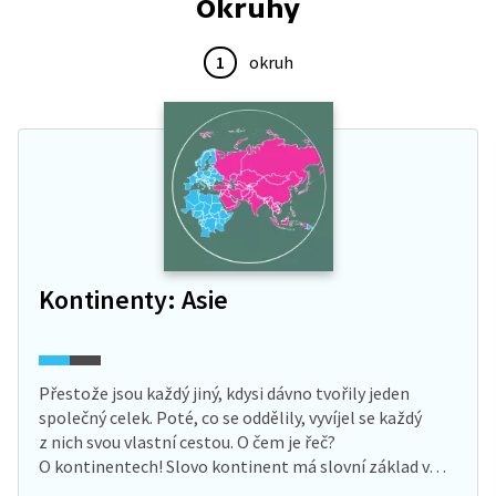
Okruhy
Brána do Indie, prohlédneme si rybí trh a s místními
kluky si zahrajeme kriket.
1
okruh
Kontinenty: Asie
Přestože jsou každý jiný, kdysi dávno tvořily jeden
společný celek. Poté, co se oddělily, vyvíjel se každý
z nich svou vlastní cestou. O čem je řeč?
O kontinentech! Slovo kontinent má slovní základ v…