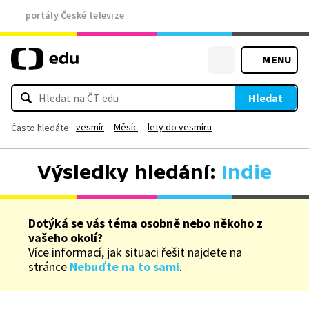
portály České televize
MENU
Hledat
vesmír
Měsíc
lety do vesmíru
Často hledáte:
Výsledky hledání:
Indie
Dotýká se vás téma osobně nebo někoho z
vašeho okolí?
Více informací, jak situaci řešit najdete na
stránce
Nebuďte na to sami
.