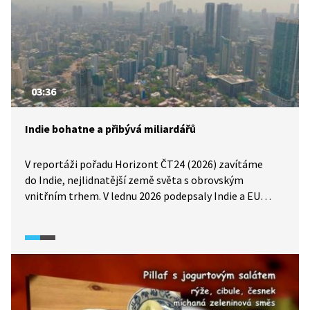
03:36
Indie bohatne a přibývá miliardářů
V reportáži pořadu Horizont ČT24 (2026) zavítáme
do Indie, nejlidnatější země světa s obrovským
vnitřním trhem. V lednu 2026 podepsaly Indie a EU
dohodu o volném obchodu, která sníží cla na řadu
druhů zboží. Z evropského dovozu i rychlého
hospodářského růstu však profituje především úzká
skupina obyvatel Indie.