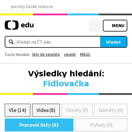
portály České televize
MENU
Hledat
lety do vesmíru
vesmír
Měsíc
Často hledáte:
Výsledky hledání:
Fidlovačka
Vše (14)
Videa (8)
Okruhy (0)
Náměty (0)
Pracovní listy (6)
Pořady (0)