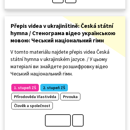
Přepis videa v ukrajinštině: Česká státní
hymna / Стенограма відео українською
мовою: Чеський національний гімн
V tomto materiálu najdete přepis videa Česká
státní hymna v ukrajinském jazyce. / У цьому
матеріалі ви знайдете розшифровку відео
Чеський національний гімн.
1. stupeň ZŠ
2. stupeň ZŠ
Přírodověda Vlastivěda
Prvouka
Člověk a společnost