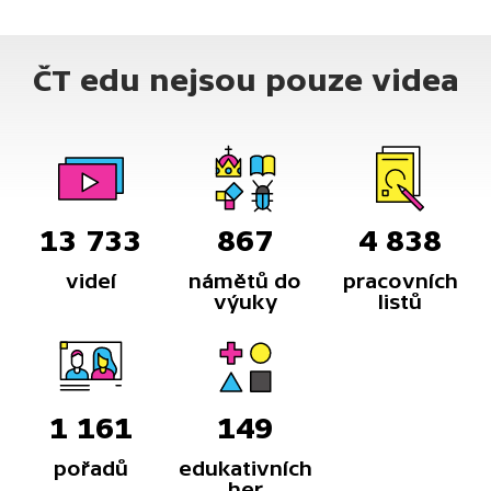
ČT edu nejsou pouze videa
13 733
867
4 838
videí
námětů do
pracovních
výuky
listů
1 161
149
pořadů
edukativních
her