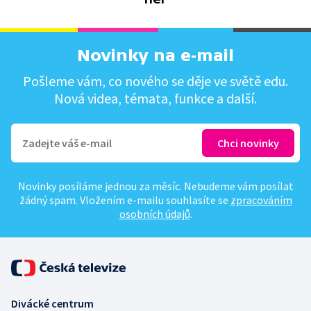
Novinky na e-mail
Pošleme vám, co nového se děje ve světě edu.
Nová videa, témata, funkce a další.
Novinky posíláme jednou za měsíc. Nebudeme vám posílat
žádný spam. Vložením e-mailu souhlasíte se
zpracováním
osobních údajů
.