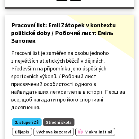
Pracovní list: Emil Zátopek v kontextu
politické doby / Робочий лист: Еміль
Затопек
Pracovní list je zaměřen na osobu jednoho
z největších atletických běžců v dějinách.
Především na připomínku jeho úspěšných
sportovních výkonů. / Робочий лист
присвячений особистості одного з
найвидатніших легкоатлетів в історії. Перш за
все, щоб нагадати про його спортивні
досягнення.
2. stupeň ZŠ
Střední škola
Dějepis
Výchova ke zdraví
V ukrajinštině