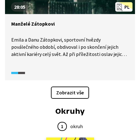
28:05
PL
Manželé Zátopkovi
Emila a Danu Zátopkovi, sportovní hvězdy
poválečného období, obdivoval i po skončení jejich
aktivní kariéry celý svět. Až při příležitosti oslav jejich
60. narozenin, roku 1982, byl o nejslavnější sportovní
dvojici natočen první dokumentární snímek. Už krátce
po dokončení získal dokument "Manželé" hlavní cenu
mezinárodního festivalu sportovních filmů v Lausanne.
Zobrazit vše
Okruhy
1
okruh