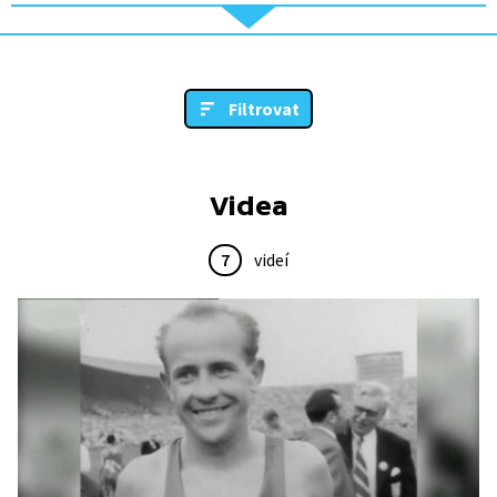
Filtrovat
Videa
7
videí