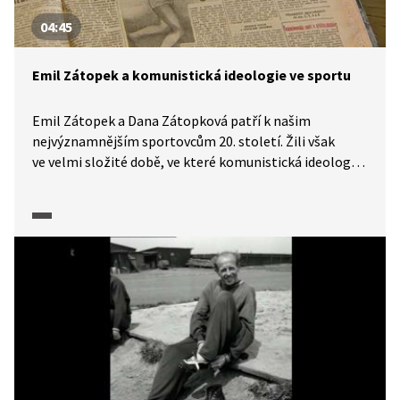
04:45
Emil Zátopek a komunistická ideologie ve sportu
Emil Zátopek a Dana Zátopková patří k našim
nejvýznamnějším sportovcům 20. století. Žili však
ve velmi složité době, ve které komunistická ideologie
zasáhla všechny oblasti života. Ve videu z pořadu
Historie.cs se více dozvíme o politické aféře spojené se
Stanislavem Jungwirthem či s Olgou Fikotovou
a rovněž o tom, jak manželé Zátopkovi vnímali
a prožívali období politických procesů 50. let.