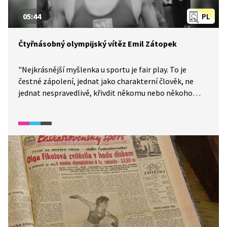
05:44
PL
Čtyřnásobný olympijský vítěz Emil Zátopek
"Nejkrásnější myšlenka u sportu je fair play. To je
čestné zápolení, jednat jako charakterní člověk, ne
jednat nespravedlivě, křivdit někomu nebo někoho
diskriminovat." Čtyřnásobný olympijský vítěz Emil
Zátopek, který získal na olympijských hrách v Londýně
roku 1948 první atletické olympijské zlato
pro Československo, je jedním z nejznámějších
sportovců světa. Během své sportovní kariéry překonal
18 světových a 61 československých rekordů,
a to na různých tratích.