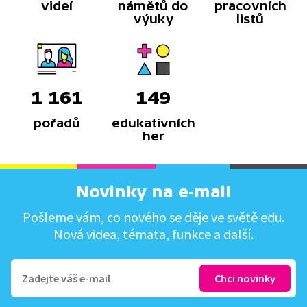
videí
námětů do
pracovních
výuky
listů
1 161
149
pořadů
edukativních
her
Novinky na e-mail
Pošleme vám, co nového se děje ve světě edu.
Nová videa, témata, funkce a další.