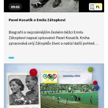
09:03
PL
Pavel Kosatík o Emilu Zátopkovi
Biografii o nejznámějším českém běžci Emilu
Zátopkovi napsal spisovatel Pavel Kosatík. Kniha
zpracovává celý Zátopkův život a nabízí další pohled
na tohoto legendárního atleta.