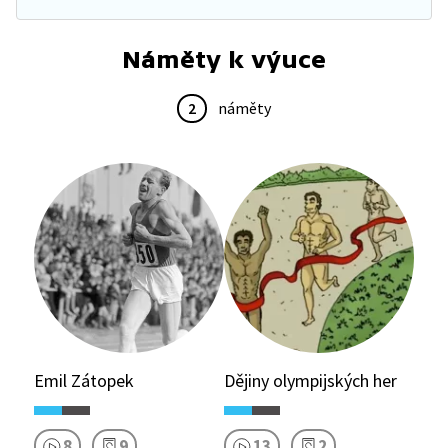
Náměty k výuce
2
náměty
Emil Zátopek
Dějiny olympijských her
8
9
13
2