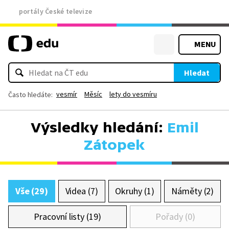
portály České televize
MENU
Hledat
vesmír
Měsíc
lety do vesmíru
Často hledáte:
Výsledky hledání:
Emil
Zátopek
Vše (29)
Videa (7)
Okruhy (1)
Náměty (2)
Pracovní listy (19)
Pořady (0)