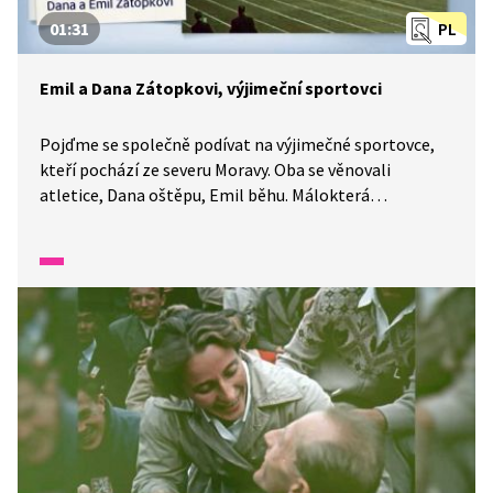
01:31
PL
Emil a Dana Zátopkovi, výjimeční sportovci
Pojďme se společně podívat na výjimečné sportovce,
kteří pochází ze severu Moravy. Oba se věnovali
atletice, Dana oštěpu, Emil běhu. Málokterá
manželská dvojice je tak propojená. Ve finských
Helsinkách na olympijských hrách vyhráli oba zlatou
medaili a stali se inspirací pro mnoho sportovců.