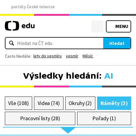
portály České televize
MENU
Hledat
lety do vesmíru
vesmír
Měsíc
Často hledáte:
Výsledky hledání:
AI
Vše (108)
Videa (74)
Okruhy (2)
Náměty (3)
Pracovní listy (28)
Pořady (1)