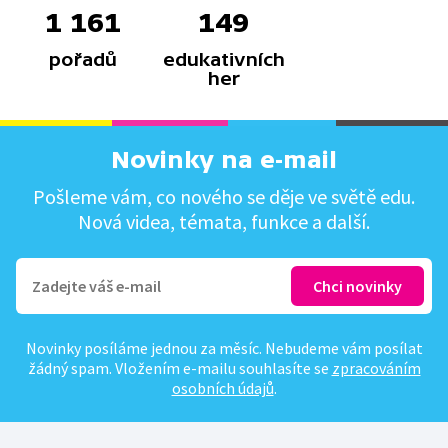
1 161
149
pořadů
edukativních
her
Novinky na e-mail
Pošleme vám, co nového se děje ve světě edu.
Nová videa, témata, funkce a další.
Novinky posíláme jednou za měsíc. Nebudeme vám posílat
žádný spam. Vložením e-mailu souhlasíte se
zpracováním
osobních údajů
.