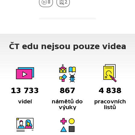
8
2
ČT edu nejsou pouze videa
13 733
867
4 838
videí
námětů do
pracovních
výuky
listů