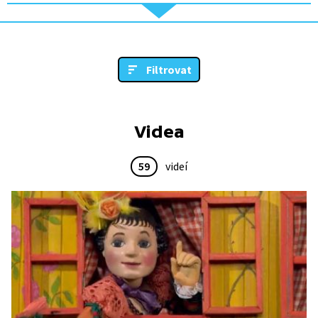
Filtrovat
Videa
59
videí