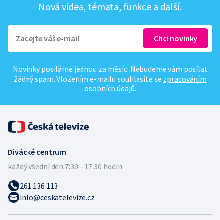
Nová videa, témata, funkce a další.
Novinky posíláme jednou za měsíc. Nebudeme vám posílat
žádný spam. Vložením e-mailu souhlasíte se
zpracováním
osobních údajů
.