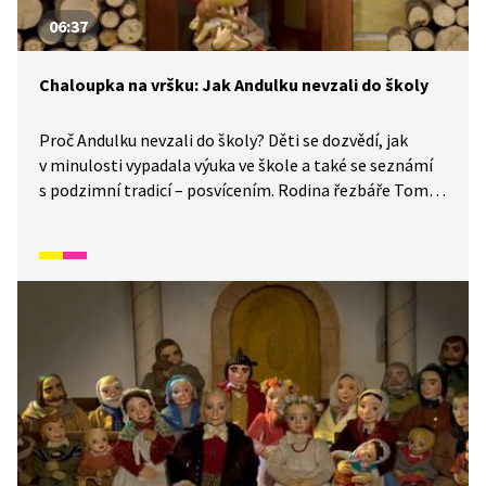
06:37
Chaloupka na vršku: Jak Andulku nevzali do školy
Proč Andulku nevzali do školy? Děti se dozvědí, jak
v minulosti vypadala výuka ve škole a také se seznámí
s podzimní tradicí – posvícením. Rodina řezbáře Tomše
nám skrze příběhy odehrávající se v průběhu
kalendářního roku ukáže, jak naši předkové žili na vsi
skromné, ale veselé životy v souladu s přírodou. Video
inspirované lidovými zvyky a písněmi navazuje
na poetiku klasických Trnkových filmů. Pohádka je
vhodná také jako doplňkový materiál k výuce češtiny
pro cizince.