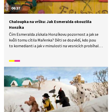
06:37
Chaloupka na vršku: Jak Esmeralda okouzlila
Honzíka
Čím Esmeralda získala Honzíkovu pozornost a jak se
kvůli tomu cítila Mařenka? Děti se dozvědí, kdo jsou
to komedianti a jak v minulosti na vesnicích probíhala
pouť. Rodina řezbáře Tomše nám skrze příběhy
odehrávající se v průběhu kalendářního roku ukáže, jak
naši předkové žili na vsi skromné, ale veselé životy
v souladu s přírodou. Video inspirované lidovými zvyky
a písněmi navazuje na poetiku klasických Trnkových
filmů. Pohádka je vhodná také jako doplňkový materiál
k výuce češtiny pro cizince.