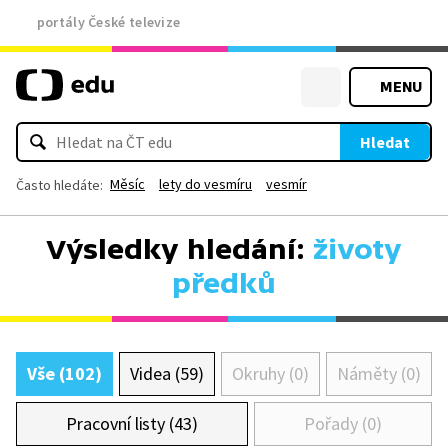
portály České televize
MENU
Hledat
Měsíc
lety do vesmíru
vesmír
Často hledáte:
Výsledky hledání:
životy
předků
Vše (102)
Videa (59)
Okruhy (0)
Náměty (0)
Pracovní listy (43)
Pořady (0)