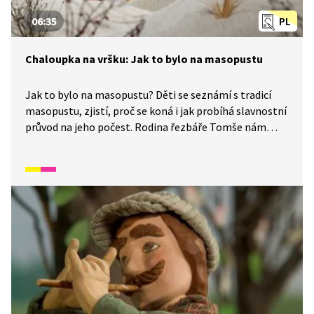
06:35
PL
Chaloupka na vršku: Jak to bylo na masopustu
Jak to bylo na masopustu? Děti se seznámí s tradicí
masopustu, zjistí, proč se koná i jak probíhá slavnostní
průvod na jeho počest. Rodina řezbáře Tomše nám
skrze příběhy odehrávající se v průběhu kalendářního
roku ukáže, jak naši předkové žili na vsi skromné, ale
veselé životy v souladu s přírodou. Video inspirované
lidovými zvyky a písněmi navazuje na poetiku
klasických Trnkových filmů. Pohádka je vhodná také
jako doplňkový materiál k výuce češtiny pro cizince.