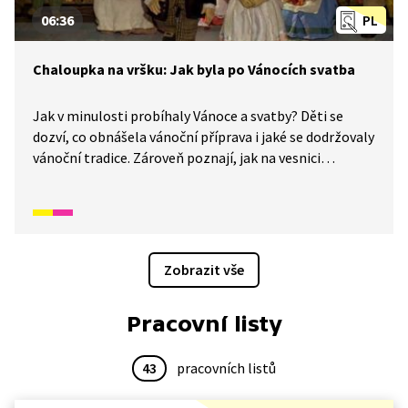
06:36
PL
Chaloupka na vršku: Jak byla po Vánocích svatba
Jak v minulosti probíhaly Vánoce a svatby? Děti se
dozví, co obnášela vánoční příprava i jaké se dodržovaly
vánoční tradice. Zároveň poznají, jak na vesnici
vypadala svatba. Rodina řezbáře Tomše nám skrze
příběhy odehrávající se v průběhu kalendářního roku
ukáže, jak naši předkové žili na vsi skromné, ale veselé
životy v souladu s přírodou. Video inspirované lidovými
zvyky a písněmi navazuje na poetiku klasických
Zobrazit vše
Trnkových filmů. Pohádka je vhodná také jako
doplňkový materiál k výuce češtiny pro cizince.
Pracovní listy
43
pracovních listů