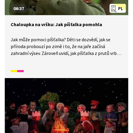
06:37
PL
Chaloupka na vršku: Jak píšťalka pomohla
Jak může pomoci píšťalka? Děti se dozvědí, jak se
příroda probouzí po zimě i to, že na jaře začíná
zahradní výsev. Zároveň uvidí, jak píšťalka z prutů vrby
dokáže zachránit život. Rodina řezbáře Tomše nám
skrze příběhy odehrávající se v průběhu kalendářního
roku ukáže, jak naši předkové žili na vsi skromné, ale
veselé životy v souladu s přírodou. Video inspirované
lidovými zvyky a písněmi navazuje na poetiku
klasických Trnkových filmů. Pohádka je vhodná také
jako doplňkový materiál k výuce češtiny pro cizince.