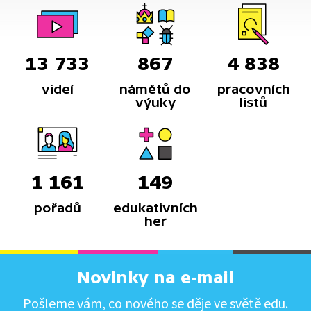
13 733
867
4 838
videí
námětů do
pracovních
výuky
listů
1 161
149
pořadů
edukativních
her
Novinky na e-mail
Pošleme vám, co nového se děje ve světě edu.