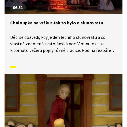
06:51
Chaloupka na vršku: Jak to bylo o slunovratu
Děti se dozvědí, kdy je den letního slunovratu a co
vlastně znamená svatojánská noc. V minulosti se
k tomuto večeru pojily různé tradice. Rodina řezbáře
Tomše nám skrze příběhy odehrávající se v průběhu
kalendářního roku ukáže, jak naši předkové žili na vsi
skromné, ale veselé životy v souladu s přírodou. Video
inspirované lidovými zvyky a písněmi navazuje
na poetiku klasických Trnkových filmů.