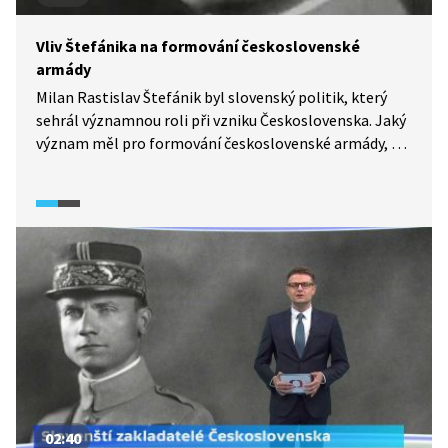
Vliv Štefánika na formování československé
armády
Milan Rastislav Štefánik byl slovenský politik, který
sehrál významnou roli při vzniku Československa. Jaký
význam měl pro formování československé armády, ale
i československého národa? Které vlastnosti
a dovednosti mu napomáhaly k úspěchu? Nejen o tom,
ale i o jeho pohnutém konci se více dozvíme v pořadu
Historie.cs.
02:40