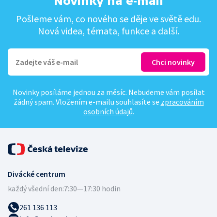
Novinky na e-mail
Pošleme vám, co nového se děje ve světě edu.
Nová videa, témata, funkce a další.
Novinky posíláme jednou za měsíc. Nebudeme vám posílat
žádný spam. Vložením e-mailu souhlasíte se
zpracováním
osobních údajů
.