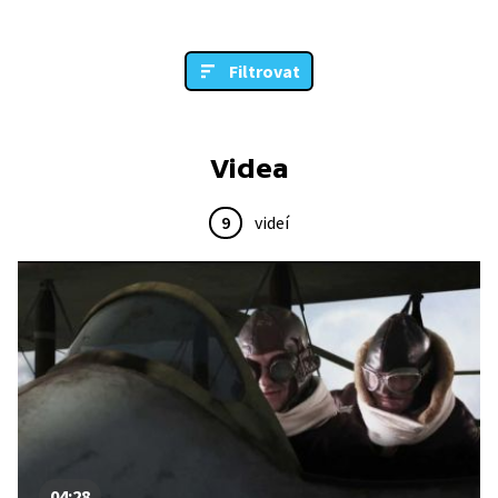
Filtrovat
Videa
9
videí
04:28