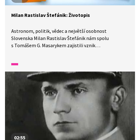
Milan Rastislav Štefánik: Životopis
Astronom, politik, vědec a největší osobnost
Slovenska Milan Rastislav Štefánik nám spolu
s Tomášem G. Masarykem zajistili vznik
Československa. Co však víme o jeho životě? Není
od věci si pár informací o této významné postavě
našich dějin připomenout.
02:55