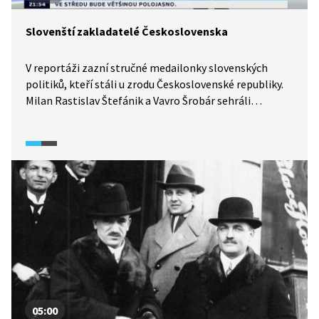
Slovenští zakladatelé Československa
V reportáži zazní stručné medailonky slovenských
politiků, kteří stáli u zrodu Československé republiky.
Milan Rastislav Štefánik a Vavro Šrobár sehráli
důležitou roli v roce 1918, jejich osudy se ale poté zcela
lišily.
05:00