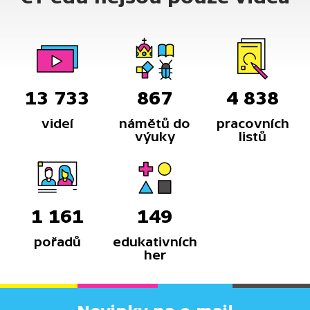
13 733
867
4 838
videí
námětů do
pracovních
výuky
listů
1 161
149
pořadů
edukativních
her