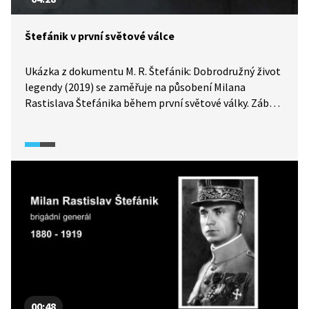
Štefánik v první světové válce
Ukázka z dokumentu M. R. Štefánik: Dobrodružný život
legendy (2019) se zaměřuje na působení Milana
Rastislava Štefánika během první světové války. Záběry
zachycují Štefánikovu práci v oblasti meteorologie
a zobrazují ho i jako letce. Díky kombinaci autentických
záběrů a komentáře odborníka přibližuje osobnost,
která spojila vědu, techniku a vojenské zkušenosti
v době, kdy se formoval vznik samostatného
Československa.
00:48