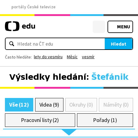
portály České televize
MENU
Hledat
lety do vesmíru
Měsíc
vesmír
Často hledáte:
Výsledky hledání:
Štefánik
Vše (12)
Videa (9)
Okruhy (0)
Náměty (0)
Pracovní listy (2)
Pořady (1)