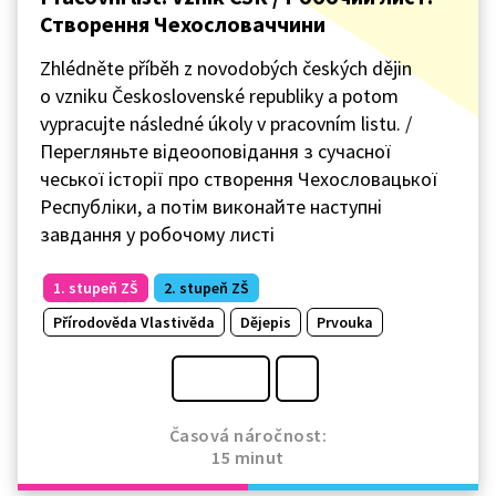
Створення Чехословаччини
Zhlédněte příběh z novodobých českých dějin
o vzniku Československé republiky a potom
vypracujte následné úkoly v pracovním listu. /
Перегляньте відеооповідання з сучасної
чеської історії про створення Чехословацької
Республіки, а потім виконайте наступні
завдання у робочому листі
1. stupeň ZŠ
2. stupeň ZŠ
Přírodověda Vlastivěda
Dějepis
Prvouka
Časová náročnost:
15 minut