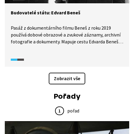
Budovatelé státu: Edvard Beneš
Pasáž z dokumentárního filmu Beneš z roku 2019
používá dobové obrazové a zvukové záznamy, archivní
fotografie a dokumenty. Mapuje cestu Edvarda Beneše
k triumfu na Pařížské konferenci v letech 1918–1919
a ukazuje i vztahy s Milanem Rastislavem Štefánikem
a s tehdejším premiérem Karlem Kramářem. Ty nebyly
zrovna idylické.
Zobrazit vše
Pořady
1
pořad