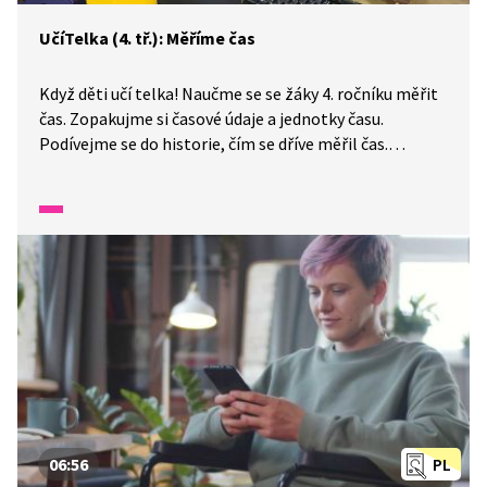
UčíTelka (4. tř.): Měříme čas
Když děti učí telka! Naučme se se žáky 4. ročníku měřit
čas. Zopakujme si časové údaje a jednotky času.
Podívejme se do historie, čím se dříve měřil čas.
Dozvíme se zajímavosti o některých živočiších naší
planety a v čem bychom je mohli porovnat podle času.
Na závěr si vyrobíme sluneční hodiny.
06:56
PL