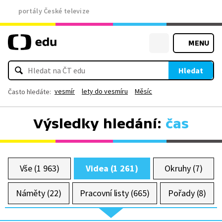
portály České televize
MENU
Hledat
vesmír
lety do vesmíru
Měsíc
Často hledáte:
Výsledky hledání:
čas
Vše (1 963)
Videa (1 261)
Okruhy (7)
Náměty (22)
Pracovní listy (665)
Pořady (8)