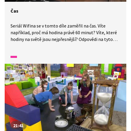
Čas
Seriál Wifina se v tomto díle zaměřil na čas. Víte
například, proč má hodina právě 60 minut? Víte, které
hodiny na světě jsou nejpřesnější? Odpovědi na tyto
otázky a spoustu dalších informací se dozvíte v tomto
díle.
21:41