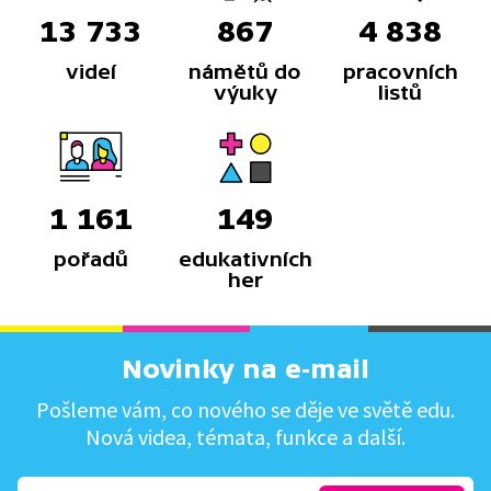
13 733
867
4 838
videí
námětů do
pracovních
výuky
listů
1 161
149
pořadů
edukativních
her
Novinky na e-mail
Pošleme vám, co nového se děje ve světě edu.
Nová videa, témata, funkce a další.