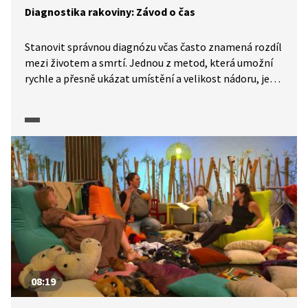
Diagnostika rakoviny: Závod o čas
Stanovit správnou diagnózu včas často znamená rozdíl
mezi životem a smrtí. Jednou z metod, která umožní
rychle a přesně ukázat umístění a velikost nádoru, je
pozitronová emisní tomografie. Ta však vyžaduje
přípravu radioaktivních kontrastních látek, které se
na nádor naváží a pak při vyšetření zobrazí. Používá se
k tomu urychlovač částic. Radioaktivní látka však
rychle ztrácí svou aktivitu – za pouhé dvě hodiny se jí
rozloží polovina. Po delší době by už byla neúčinná.
Proto specialisté nesmějí ztratit ani minutu a injekci
podat maximálně dvě hodiny od její výroby. Jinak se
zpozdí vyšetření pacienta, a tedy i léčba a úleva
od bolesti. Podívejte se, jak pracují specialisté v Belgii.
08:19