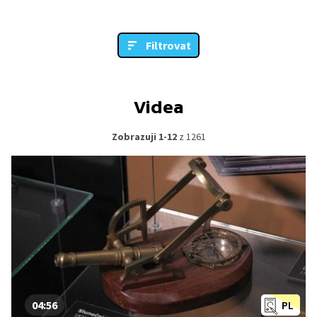
Filtrovat
Videa
Zobrazuji 1-12
z 1261
04:56
PL