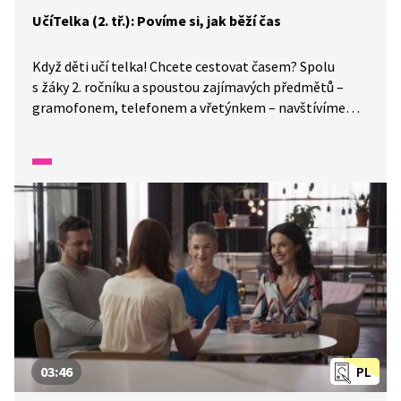
UčíTelka (2. tř.): Povíme si, jak běží čas
Když děti učí telka! Chcete cestovat časem? Spolu
s žáky 2. ročníku a spoustou zajímavých předmětů –
gramofonem, telefonem a vřetýnkem – navštívíme
minulost, současnost a vypravíme se i do budoucnosti.
Zjistíme, jak je dlouhá minuta a čím ji můžeme změřit.
03:46
PL