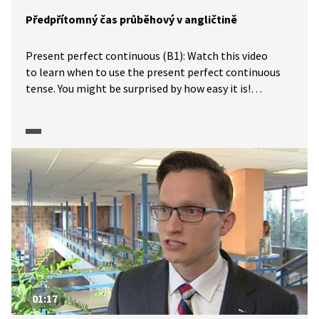
Předpřítomný čas průběhový v angličtině
Present perfect continuous (B1): Watch this video
to learn when to use the present perfect continuous
tense. You might be surprised by how easy it is!
Podívejte se na toto video a naučte se, kdy používat
předpřítomný čas průběhový. Možná budete
překvapeni, jak je to snadné!
01:17