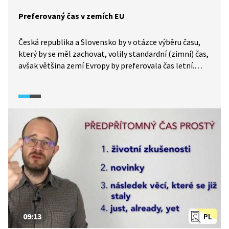
Preferovaný čas v zemích EU
Česká republika a Slovensko by v otázce výběru času,
který by se měl zachovat, volily standardní (zimní) čas,
avšak většina zemí Evropy by preferovala čas letní.
Mapa přehledně zobrazuje, jak to je a bylo s letním
časem celosvětově: Zda se používá, přestal se používat
nebo nikdy nebyl zaveden.
09:13
PL