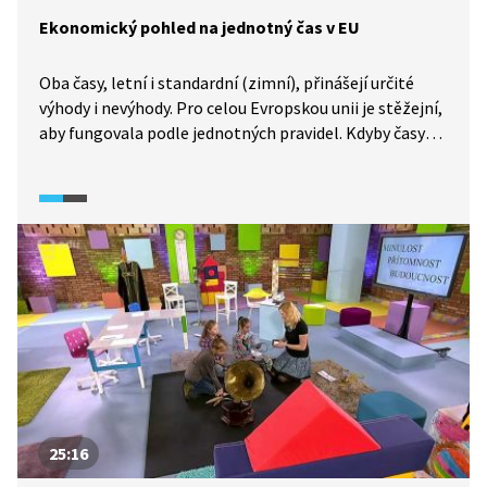
Ekonomický pohled na jednotný čas v EU
Oba časy, letní i standardní (zimní), přinášejí určité
výhody i nevýhody. Pro celou Evropskou unii je stěžejní,
aby fungovala podle jednotných pravidel. Kdyby časy
v Evropě byly jiné, může to mít dopad na obchodování
na burze či mezinárodní transakce.
25:16