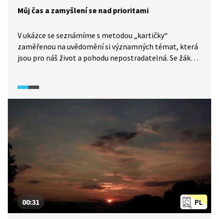
Můj čas a zamyšlení se nad prioritami
V ukázce se seznámíme s metodou „kartičky“
zaměřenou na uvědomění si významných témat, která
jsou pro náš život a pohodu nepostradatelná. Se žáky si
pak můžeme techniku i vyzkoušet.
00:31
PL