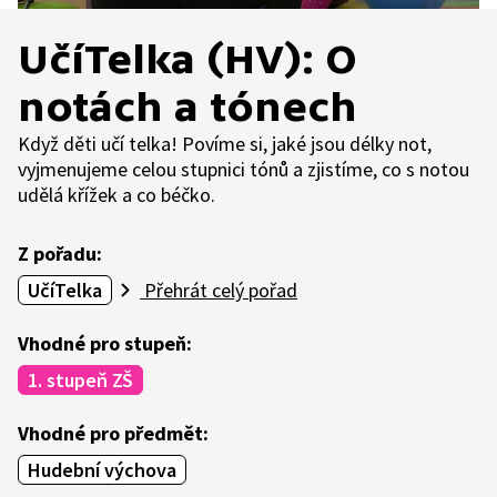
UčíTelka (HV): O
notách a tónech
Když děti učí telka! Povíme si, jaké jsou délky not,
vyjmenujeme celou stupnici tónů a zjistíme, co s notou
udělá křížek a co béčko.
Z pořadu:
UčíTelka
Přehrát celý pořad
Vhodné pro stupeň:
1. stupeň ZŠ
Vhodné pro předmět:
Hudební výchova