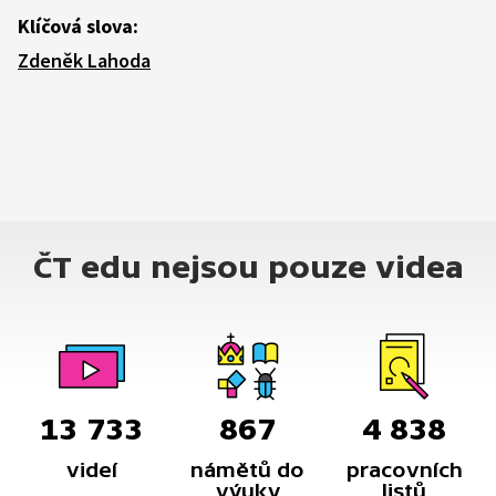
Klíčová slova:
Zdeněk Lahoda
ČT edu nejsou pouze videa
13 733
867
4 838
videí
námětů do
pracovních
výuky
listů