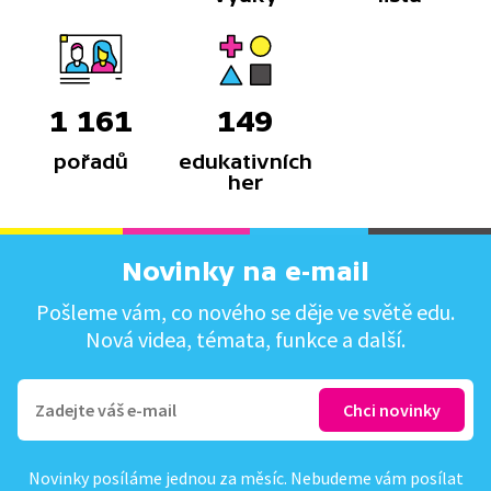
1 161
149
pořadů
edukativních
her
Novinky na e-mail
Pošleme vám, co nového se děje ve světě edu.
Nová videa, témata, funkce a další.
Novinky posíláme jednou za měsíc. Nebudeme vám posílat