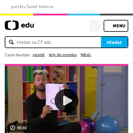
portály České televize
MENU
Hledat
vesmír
lety do vesmíru
Měsíc
Často hledáte:
05:02