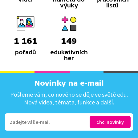
výuky
listů
1 161
149
pořadů
edukativních
her
Novinky na e-mail
Pošleme vám, co nového se děje ve světě edu.
Nová videa, témata, funkce a další.