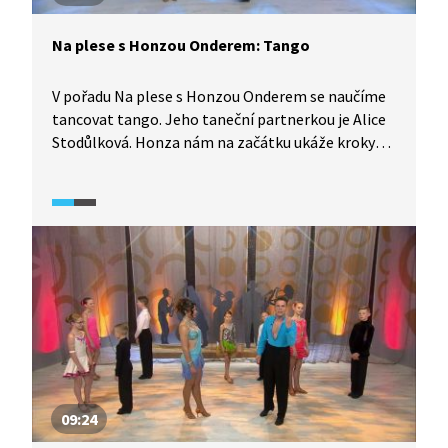
Na plese s Honzou Onderem: Tango
V pořadu Na plese s Honzou Onderem se naučíme
tancovat tango. Jeho taneční partnerkou je Alice
Stodůlková. Honza nám na začátku ukáže kroky
tanga pomalu a názorně a poté celý tanec s živým
hudebním doprovodem a dětskými tanečníky.
09:24