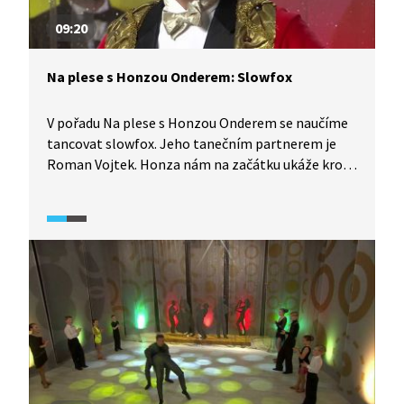
09:20
Na plese s Honzou Onderem: Slowfox
V pořadu Na plese s Honzou Onderem se naučíme
tancovat slowfox. Jeho tanečním partnerem je
Roman Vojtek. Honza nám na začátku ukáže kroky
slowfox pomalu a názorně a poté celý tanec
s živým hudebním doprovodem a dětskými
tanečníky.