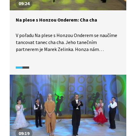
09:24
Na plese s Honzou Onderem: Cha cha
V pořadu Na plese s Honzou Onderem se naučíme
tancovat tanec cha cha. Jeho tanečním
partnerem je Marek Zelinka. Honza nám
na začátku ukáže, jak se obléknout do smokingu,
kroky tance cha cha pomalu a názorně a poté celý
tanec s živým hudebním doprovodem a dětskými
tanečníky.
09:19