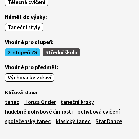
Tělesná cvičení
Námět do výuky:
Taneční styly
Vhodné pro stupeň:
2. stupeň ZŠ
Střední škola
Vhodné pro předmět:
Výchova ke zdraví
Klíčová slova:
tanec
Honza Onder
taneční kroky
hudebně pohybové činnosti
pohybová cvičení
společenský tanec
klasický tanec
Star Dance