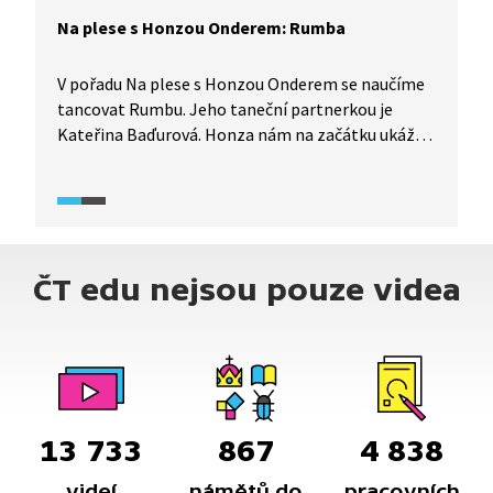
Na plese s Honzou Onderem: Rumba
V pořadu Na plese s Honzou Onderem se naučíme
tancovat Rumbu. Jeho taneční partnerkou je
Kateřina Baďurová. Honza nám na začátku ukáže
žádost o tanec, kroky Rumby pomalu a názorně
a poté celý tanec s živým hudebním doprovodem
a dětskými tanečníky.
ČT edu nejsou pouze videa
13 733
867
4 838
videí
námětů do
pracovních