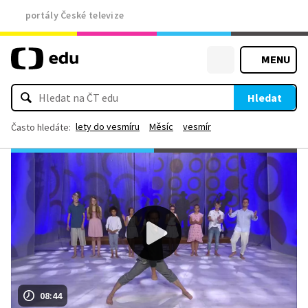
portály České televize
MENU
Hledat
lety do vesmíru
Měsíc
vesmír
Často hledáte:
08:44