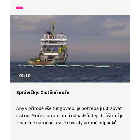
01:10
Zprávičky: Čistění moře
Aby v přírodě vše fungovalo, je potřeba ji udržovat
čistou. Moře jsou ale plná odpadků. Jejich čištění je
finančně náročné a sítě chytaly kromě odpadků
i mořské živočichy. Mladý Holanďan přišel s novým
řešením. Podívejte se, jak se jeho prototyp