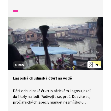
cestě obeplout celou Afriku. Jeho stavba byla
hodně náročná a zdárnému dokončení přispěla
i průmyslová revoluce v Evropě, která umožnila
využití nových strojů. Dodnes se jedná
o nejvyužívanější uměle vytvořený kanál na světě.
01:05
PL
Lagoská chudinská čtvrť na vodě
Děti z chudinské čtvrti v africkém Lagosu jezdí
do školy na lodi. Podívejte se, proč. Dozvíte se,
proč africký chlapec Emanuel nesmí školu
vynechat ani jediný den.