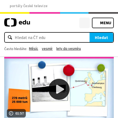
portály České televize
MENU
Hledat
Měsíc
vesmír
lety do vesmíru
Často hledáte:
01:57