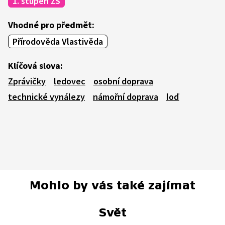
1. stupeň ZŠ
Vhodné pro předmět:
Přírodověda Vlastivěda
Klíčová slova:
Zprávičky
ledovec
osobní doprava
technické vynálezy
námořní doprava
loď
Mohlo by vás také zajímat
Svět