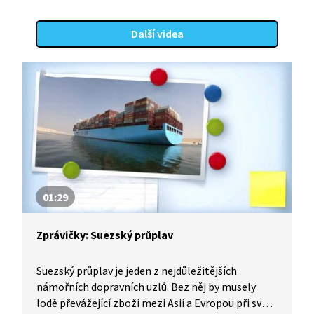
Další videa
01:29
Zprávičky: Suezský průplav
Suezský průplav je jeden z nejdůležitějších
námořních dopravních uzlů. Bez něj by musely
lodě převážející zboží mezi Asií a Evropou při své