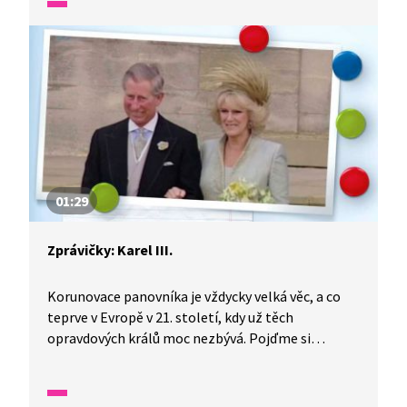
na čištění moří testuje.
01:29
Zprávičky: Karel III.
Korunovace panovníka je vždycky velká věc, a co
teprve v Evropě v 21. století, kdy už těch
opravdových králů moc nezbývá. Pojďme si
společně představit nového krále Spojeného
království, kterým se stal Karel III., a to po smrti
jeho matky, velmi oblíbené královny Alžběty II.