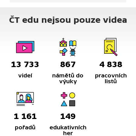
ČT edu nejsou pouze videa
13 733
867
4 838
videí
námětů do
pracovních
výuky
listů
1 161
149
pořadů
edukativních
her