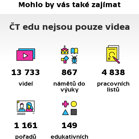
Mohlo by vás také zajímat
ČT edu nejsou pouze videa
13 733
867
4 838
videí
námětů do
pracovních
výuky
listů
1 161
149
pořadů
edukativních