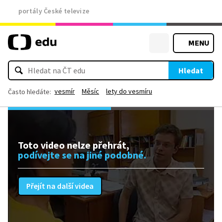
portály České televize
MENU
Hledat
vesmír
Měsíc
lety do vesmíru
Často hledáte:
Toto video nelze přehrát,
podívejte se na jiné podobné.
Přejít na další videa