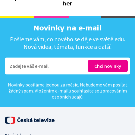
her
Novinky na e-mail
Pošleme vám, co nového se děje ve světě edu.
Nová videa, témata, funkce a další.
Novinky posíláme jednou za měsíc. Nebudeme vám posílat
žádný spam. Vložením e-mailu souhlasíte se
zpracováním
osobních údajů
.