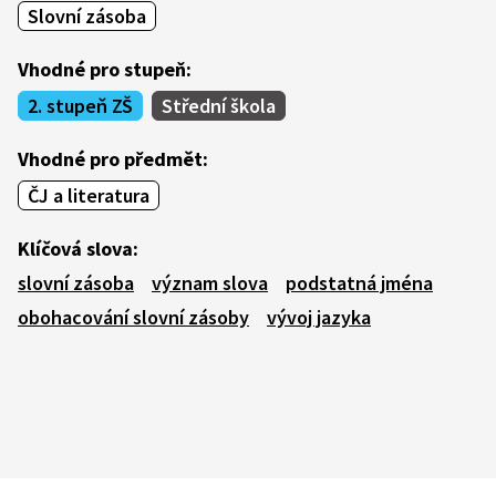
Slovní zásoba
Vhodné pro stupeň:
2. stupeň ZŠ
Střední škola
Vhodné pro předmět:
ČJ a literatura
Klíčová slova:
slovní zásoba
význam slova
podstatná jména
obohacování slovní zásoby
vývoj jazyka