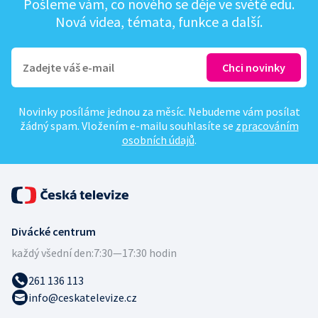
Pošleme vám, co nového se děje ve světě edu.
Nová videa, témata, funkce a další.
Novinky posíláme jednou za měsíc. Nebudeme vám posílat
žádný spam. Vložením e-mailu souhlasíte se
zpracováním
osobních údajů
.