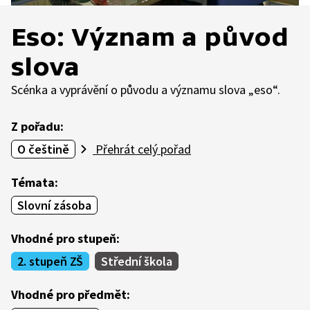
Eso: Význam a původ
slova
Scénka a vyprávění o původu a významu slova „eso“.
Z pořadu:
O češtině
Přehrát celý pořad
Témata:
Slovní zásoba
Vhodné pro stupeň:
2. stupeň ZŠ
Střední škola
Vhodné pro předmět: