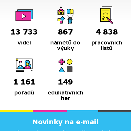
13 733
867
4 838
videí
námětů do
pracovních
výuky
listů
1 161
149
pořadů
edukativních
her
Novinky na e-mail