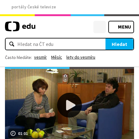
portály České televize
MENU
Hledat
vesmír
Měsíc
lety do vesmíru
Často hledáte:
01:01