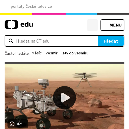
portály České televize
MENU
Hledat
Měsíc
vesmír
lety do vesmíru
Často hledáte:
02:11