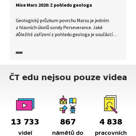
a planetária hl. m. Prahy.
Mise Mars 2020: Z pohledu geologa
Geologický průzkum povrchu Marsu je jedním
z hlavních úkolů sondy Perseverance. Jaké
důležité zařízení z pohledu geologa je součástí
vozítka? Jaké vzorky bude sonda sbírat a jak se
dostanou zpátky na naši planetu? Bude třeba
vyslat další sondu, která vzorky posbírá, nebo se
na Mars dostane dřív člověk? A jakou pozici má
v Misi Mars 2020 Evropská kosmická agentura?
ČT edu nejsou pouze videa
To jsou témata rozhovoru redaktora ČT Daniela
Stacha s planetologem Petrem Brožem a Janem
Spratkem z pražské hvězdárny a planetária
před přistáním sondy Perseverance na povrchu
Marsu.
13 733
867
4 838
videí
námětů do
pracovních