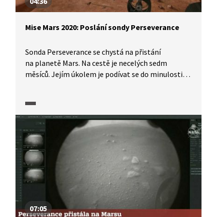
04:36
Mise Mars 2020: Poslání sondy Perseverance
Sonda Perseverance se chystá na přistání
na planetě Mars. Na cestě je necelých sedm
měsíců. Jejím úkolem je podívat se do minulosti
planety a připravit informace o tom, zda
by pro člověka mohl být Mars i budoucností. Jaké
je technické vybavení této „astrobioložky
na kolečkách“ pro hledání stop života na Rudé
planetě? Minuty čekání před přistáním sondy
na povrchu Marsu vyplní Daniel Stach z vědecké
redakce ČT rozhovorem s planetologem Petrem
Brožem a Janem Spratkem z pražské hvězdárny
a planetária.
07:05