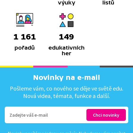
výuky
listů
1 161
149
pořadů
edukativních
her
Novinky na e-mail
Pošleme vám, co nového se děje ve světě edu.
Nová videa, témata, funkce a další.