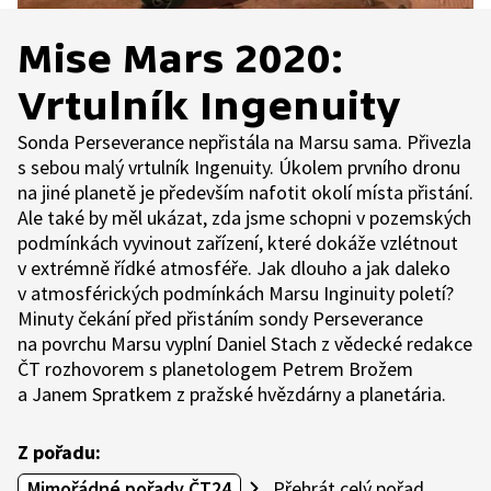
Mise Mars 2020:
Vrtulník Ingenuity
Sonda Perseverance nepřistála na Marsu sama. Přivezla
s sebou malý vrtulník Ingenuity. Úkolem prvního dronu
na jiné planetě je především nafotit okolí místa přistání.
Ale také by měl ukázat, zda jsme schopni v pozemských
podmínkách vyvinout zařízení, které dokáže vzlétnout
v extrémně řídké atmosféře. Jak dlouho a jak daleko
v atmosférických podmínkách Marsu Inginuity poletí?
Minuty čekání před přistáním sondy Perseverance
na povrchu Marsu vyplní Daniel Stach z vědecké redakce
ČT rozhovorem s planetologem Petrem Brožem
a Janem Spratkem z pražské hvězdárny a planetária.
Z pořadu:
Mimořádné pořady ČT24
Přehrát celý pořad