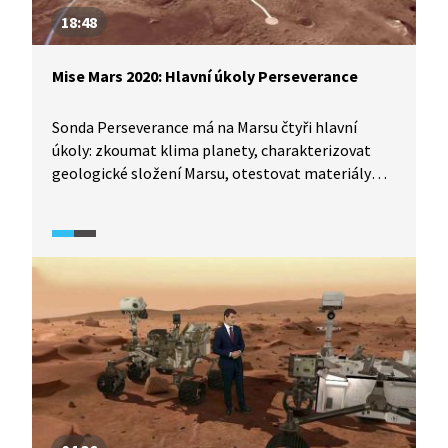
18:48
Mise Mars 2020: Hlavní úkoly Perseverance
Sonda Perseverance má na Marsu čtyři hlavní
úkoly: zkoumat klima planety, charakterizovat
geologické složení Marsu, otestovat materiály
pro přistání člověka a zjistit, zda na Marsu mohl
být někdy život. Jak bylo vybráno místo
pro přistání sondy? Jak těžké bylo vyrobit
zařízení, aniž by bylo kontaminováno
pozemskými stopami života? A dozvíme se
z průzkumu Marsu něco o minulosti planety
Země? Minuty čekání před přistáním sondy
na povrchu Marsu vyplní Daniel Stach z vědecké
redakce ČT rozhovorem s planetologem Petrem
Brožem a Janem Spratkem z pražské hvězdárny
a planetária.