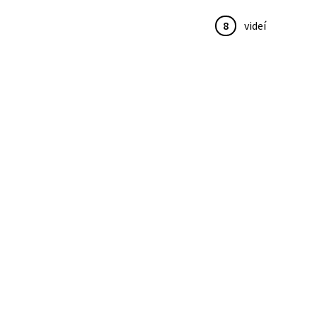
8
videí