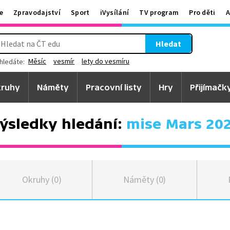
e
Zpravodajství
Sport
iVysílání
TV program
Pro děti
A
Hledat
Měsíc
vesmír
lety do vesmíru
hledáte:
ruhy
Náměty
Pracovní listy
Hry
Přijímačk
ýsledky hledání:
mise Mars 20
Okruhy (0)
Náměty (0)