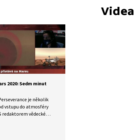
Videa
ars 2020: Sedm minut
erseverance je několik
od vstupu do atmosféry
 S redaktorem vědecké
e ČT Danielem Stachem
 hosty planetologem
 Brožem a Janem