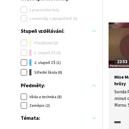
s pracovními listy
s materiály v ukrajinštině (0)
Stupeň vzdělávání:
Předškolní (0)
1. stupeň ZŠ (0)
22:53
2. stupeň ZŠ (1)
Střední škola (8)
Mise M
hrůzy
Předměty:
Sonda P
Věda a technika (8)
minut 
Marsu.
Zeměpis (2)
redakc
Témata:
a jeho
Petrem