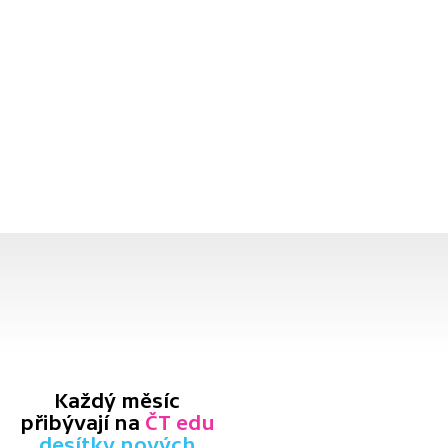
Každý měsíc
přibývají na
ČT edu
desítky nových