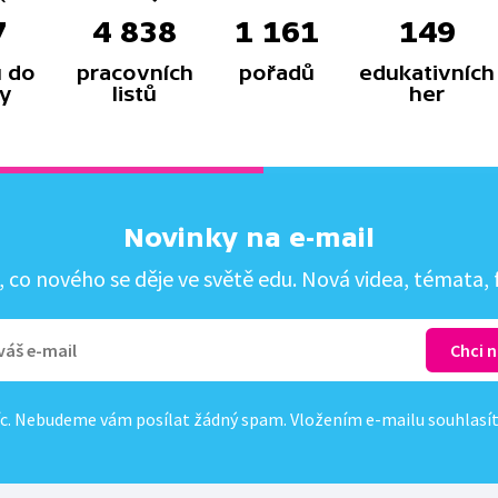
7
4 838
1 161
149
 do
pracovních
pořadů
edukativních
y
listů
her
Novinky na e-mail
co nového se děje ve světě edu. Nová videa, témata, f
c. Nebudeme vám posílat žádný spam. Vložením e-mailu souhlasí