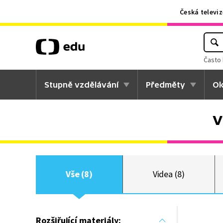
Česká televiz
Často 
Stupně vzdělávání
Předměty
Ok
V
Vše (8)
Videa (8)
Rozšiřující materiály: