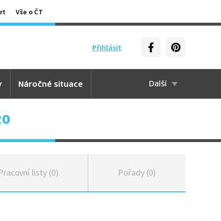
rt
Vše o ČT
Přihlásit
y
Náročné situace
Další
20
Pracovní listy (0)
Pořady (0)