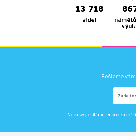
13 718
86
videí
námětů
výuk
Pošleme vám, 
Novinky posíláme jednou za měsí