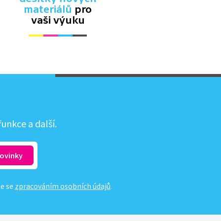
materiálů
pro
vaši výuku
unkce a další.
te se
zpracováním osobních údajů
.