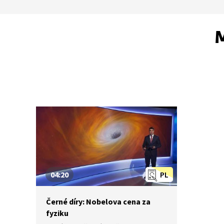
M
04:20
PL
Černé díry: Nobelova cena za
fyziku