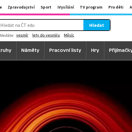
e
Zpravodajství
Sport
iVysílání
TV program
Pro děti
A
Hledat
vesmír
lety do vesmíru
Měsíc
hledáte:
ruhy
Náměty
Pracovní listy
Hry
Přijímačk