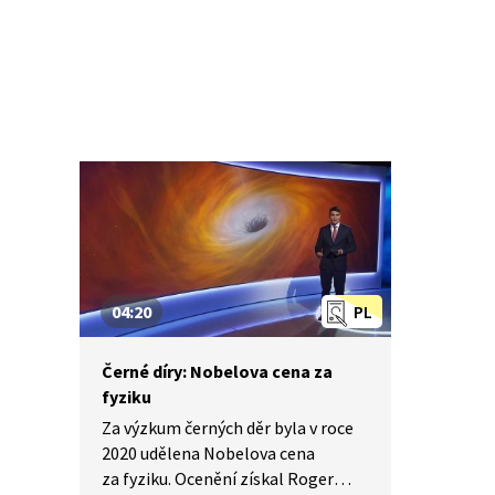
vědecké laboratoře známější
pod pojmenováním vlastního
vozítka Curiosity. Dokážeme si
představit, jaký dopad
na společnost by mělo objevení
stop existence biologického života
na Marsu? Jak velkou motivací
by to bylo k vyslání člověka
na Mars? A kdy by k tomu mohlo
dojít? Astronauta NASA Leroye
Chiao zpovídá redaktor ČT Daniel
Stach v pořadu Hyde Park Civilizace.
04:20
PL
Černé díry: Nobelova cena za
fyziku
Za výzkum černých děr byla v roce
2020 udělena Nobelova cena
za fyziku. Ocenění získal Roger