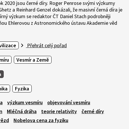
rok 2020 jsou černé díry. Roger Penrose svými výzkumy
Ghetz a Reinhard Genzel dokázali, že masivní černá díra je
mírný výzkum se redaktor ČT Daniel Stach podrobněji
ňou Ehlerovou z Astronomického ústavu Akademie věd
vilizace
Přehrát celý pořad
míru
Vesmír a Země
a
nika
Fyzika
a
výzkum vesmíru
objevování vesmíru
in
Mléčná dráha
teorie relativity
černé díry
vězd
Nobelova cena za fyziku