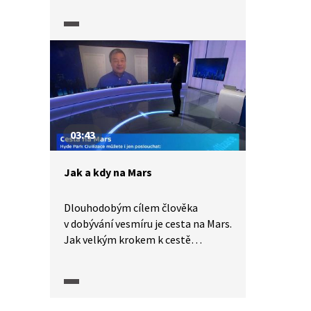
dalekohled o hmotnosti 5500 tun
má zrcadla o průměru přes čtyřicet
metrů. Díky tomu umožňuje
astronomům hledat planety
podobné Zemi či pozorovat černé
díry.
03:43
Jak a kdy na Mars
Dlouhodobým cílem člověka
v dobývání vesmíru je cesta na Mars.
Jak velkým krokem k cestě
s lidskou posádkou je program
Mars 2020? Mise roveru
Perseverance navazuje
na předchozí výzkumy a zjištění