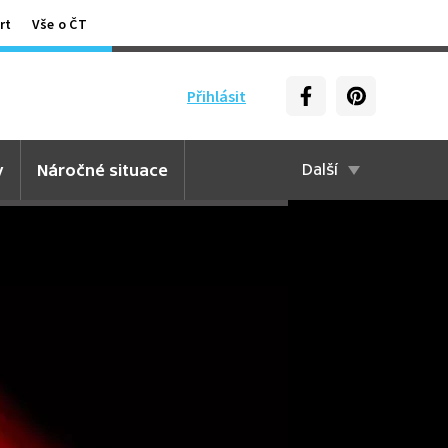
rt
Vše o ČT
Přihlásit
y
Náročné situace
Další