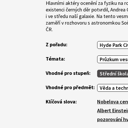
Hlavními aktéry ocenění za fyziku na 
existenci černých děr potvrdil, Andrea 
i ve středu naší galaxie. Na tento ves
zaměří v rozhovoru s astronomkou So
ČR.
Z pořadu:
Hyde Park Ci
Témata:
Průzkum ves
Vhodné pro stupeň:
Střední škol
Vhodné pro předmět:
Věda a tech
Klíčová slova:
Nobelova cen
Albert Einste
pozorování h