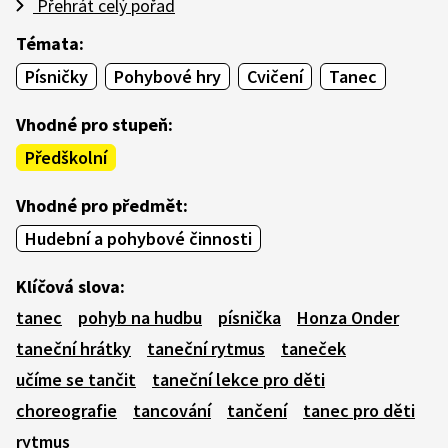
Přehrát celý pořad
Témata:
Písničky
Pohybové hry
Cvičení
Tanec
Vhodné pro stupeň:
Předškolní
Vhodné pro předmět:
Hudební a pohybové činnosti
Klíčová slova:
tanec
pohyb na hudbu
písnička
Honza Onder
taneční hrátky
taneční rytmus
taneček
učíme se tančit
taneční lekce pro děti
choreografie
tancování
tančení
tanec pro děti
rytmus