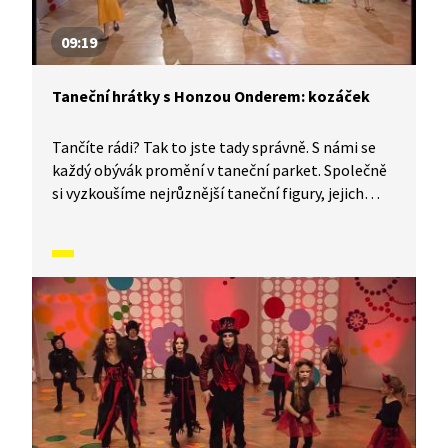
09:19
Taneční hrátky s Honzou Onderem: kozáček
Tančíte rádi? Tak to jste tady správně. S námi se
každý obývák promění v taneční parket. Společně
si vyzkoušíme nejrůznější taneční figury, jejich
kombinace a variace. Nějaké nové si vymyslíme
a hlavně si to užijeme! Jsme tu proto, abychom
vás inspirovali a udělali z vás krále či královnu
každého tanečního parketu. Dneska si ukážeme,
jak to vypadá, když se tančí kozáček.