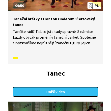
09:50
PL
Taneční hrátky s Honzou Onderem: Čertovský
tanec
Tančíte rádi? Tak to jste tady správně. S námi se
každý obývák promění v taneční parket. Společně
si vyzkoušíme nejrůznější taneční figury, jejich
kombinace a variace. Nějaké nové si vymyslíme
a hlavně si to užijeme! A my jsme tu proto,
abychom vás inspirovali a udělali z vás krále
či královnu každého tanečního parketu. Dneska si
ukážeme, jak to vypadá, když čerti tančí.
Tanec
Další videa