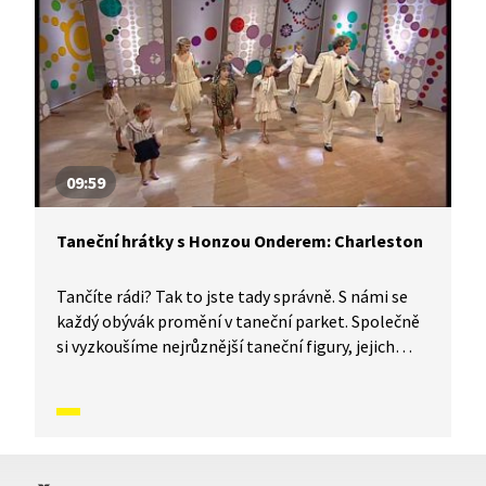
jak to vypadá, když se tančí makarena.
09:59
Taneční hrátky s Honzou Onderem: Charleston
Tančíte rádi? Tak to jste tady správně. S námi se
každý obývák promění v taneční parket. Společně
si vyzkoušíme nejrůznější taneční figury, jejich
kombinace a variace, nějaké nové si vymyslíme
a hlavně si to užijeme! Jsme tu proto, abychom
vás inspirovali a udělali z vás krále či královnu
každého tanečního parketu. Dneska si ukážeme,
jak to vypadá, když se tančí charleston.