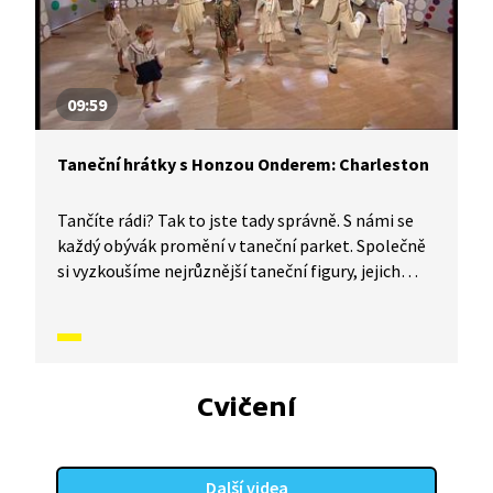
09:59
Taneční hrátky s Honzou Onderem: Charleston
Tančíte rádi? Tak to jste tady správně. S námi se
každý obývák promění v taneční parket. Společně
si vyzkoušíme nejrůznější taneční figury, jejich
kombinace a variace, nějaké nové si vymyslíme
a hlavně si to užijeme! Jsme tu proto, abychom
vás inspirovali a udělali z vás krále či královnu
každého tanečního parketu. Dneska si ukážeme,
jak to vypadá, když se tančí charleston.
Cvičení
Další videa