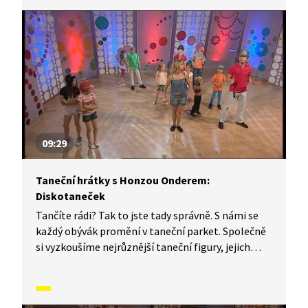
vás inspirovali a udělali z vás krále či královnu
každého tanečního parketu. Dneska si ukážeme,
jak to vypadá, když se tančí polka.
09:29
Taneční hrátky s Honzou Onderem:
Diskotaneček
Tančíte rádi? Tak to jste tady správně. S námi se
každý obývák promění v taneční parket. Společně
si vyzkoušíme nejrůznější taneční figury, jejich
kombinace a variace, nějaké nové si vymyslíme,
a hlavně si to užijeme! Jsme tu proto, abychom
vás inspirovali a udělali z vás krále či královnu