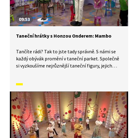
09:53
Taneční hrátky s Honzou Onderem: Mambo
Tančíte rádi? Tak to jste tady správně. S námi se
každý obývák promění v taneční parket. Společně
si vyzkoušíme nejrůznější taneční figury, jejich
kombinace a variace. Nějaké nové si vymyslíme
a hlavně si to užijeme! Jsme tu proto, abychom
vás inspirovali a udělali z vás krále či královnu
každého tanečního parketu. Dneska si ukážeme,
jak to vypadá, když se tančí mambo.