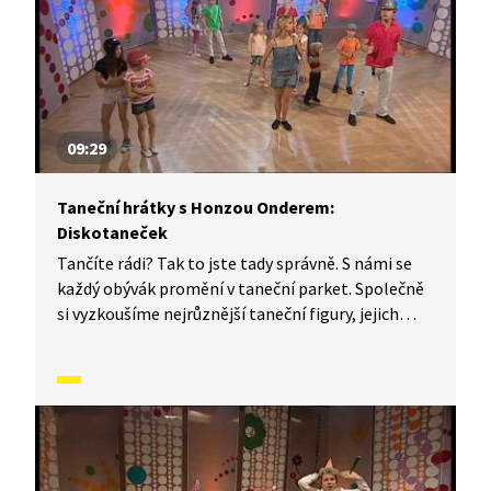
09:29
Taneční hrátky s Honzou Onderem:
Diskotaneček
Tančíte rádi? Tak to jste tady správně. S námi se
každý obývák promění v taneční parket. Společně
si vyzkoušíme nejrůznější taneční figury, jejich
kombinace a variace, nějaké nové si vymyslíme,
a hlavně si to užijeme! Jsme tu proto, abychom
vás inspirovali a udělali z vás krále či královnu
každého tanečního parketu. Dneska si ukážeme,
jak to vypadá, když se tančí diskotaneček.