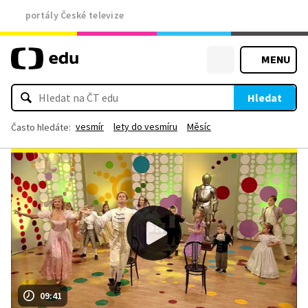
portály České televize
MENU
Hledat
vesmír
lety do vesmíru
Měsíc
Často hledáte:
09:41