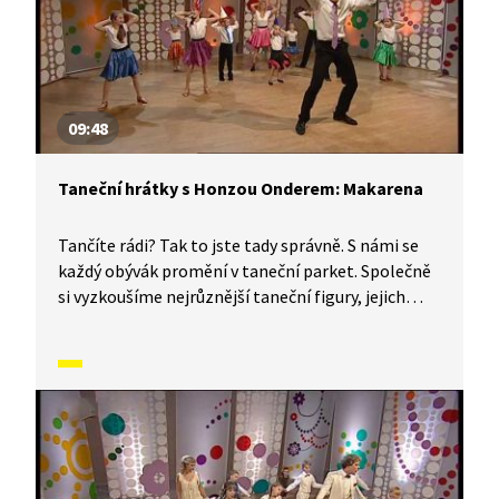
09:48
Taneční hrátky s Honzou Onderem: Makarena
Tančíte rádi? Tak to jste tady správně. S námi se
každý obývák promění v taneční parket. Společně
si vyzkoušíme nejrůznější taneční figury, jejich
kombinace a variace, nějaké nové si vymyslíme
a hlavně si to užijeme! Jsme tu proto, abychom
vás inspirovali a udělali z vás krále či královnu
každého tanečního parketu. Dneska si ukážeme,
jak to vypadá, když se tančí makarena.