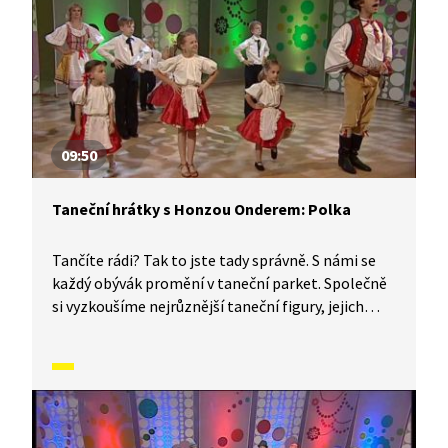
09:50
Taneční hrátky s Honzou Onderem: Polka
Tančíte rádi? Tak to jste tady správně. S námi se
každý obývák promění v taneční parket. Společně
si vyzkoušíme nejrůznější taneční figury, jejich
kombinace a variace, nějaké nové si vymyslíme
a hlavně si to užijeme! Jsme tu proto, abychom
vás inspirovali a udělali z vás krále či královnu
každého tanečního parketu. Dneska si ukážeme,
jak to vypadá, když se tančí polka.