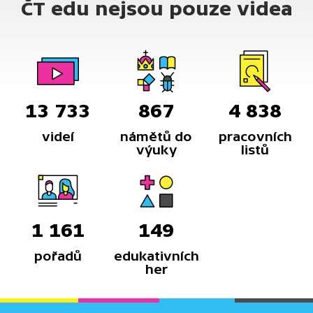
ČT edu nejsou pouze videa
13 733
867
4 838
videí
námětů do
pracovních
výuky
listů
1 161
149
pořadů
edukativních
her