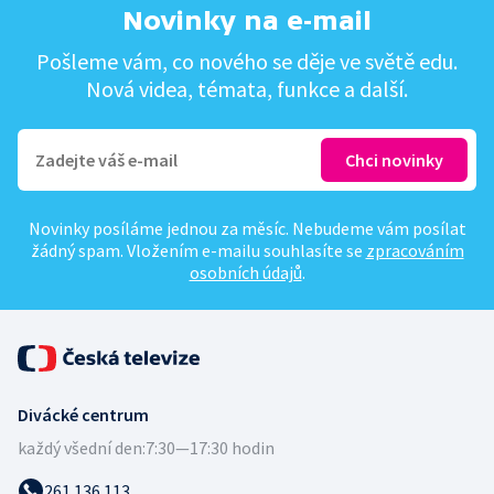
Novinky na e-mail
Pošleme vám, co nového se děje ve světě edu.
Nová videa, témata, funkce a další.
Novinky posíláme jednou za měsíc. Nebudeme vám posílat
žádný spam. Vložením e-mailu souhlasíte se
zpracováním
osobních údajů
.