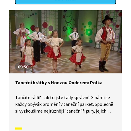
09:50
Taneční hrátky s Honzou Onderem: Polka
Tančíte rádi? Tak to jste tady správně. S námi se
každý obývák promění v taneční parket. Společně
si vyzkoušíme nejrůznější taneční figury, jejich
kombinace a variace, nějaké nové si vymyslíme
a hlavně si to užijeme! Jsme tu proto, abychom