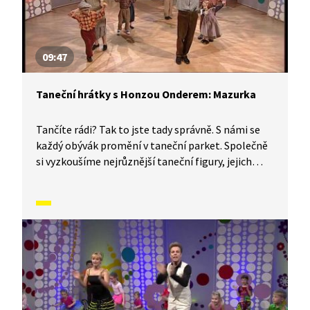
09:47
Taneční hrátky s Honzou Onderem: Mazurka
Tančíte rádi? Tak to jste tady správně. S námi se
každý obývák promění v taneční parket. Společně
si vyzkoušíme nejrůznější taneční figury, jejich
kombinace a variace, nějaké nové si vymyslíme,
a hlavně si to užijeme! Jsme tu proto, abychom
vás inspirovali a udělali z vás krále či královnu
každého tanečního parketu. Dneska si ukážeme,
jak to vypadá, když se tančí mazurka.