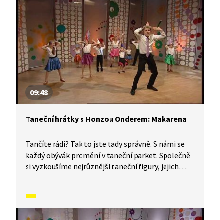
každého tanečního parketu. Dneska si ukážeme,
jak to vypadá, když se tančí diskotaneček.
09:48
Taneční hrátky s Honzou Onderem: Makarena
Tančíte rádi? Tak to jste tady správně. S námi se
každý obývák promění v taneční parket. Společně
si vyzkoušíme nejrůznější taneční figury, jejich
kombinace a variace, nějaké nové si vymyslíme
a hlavně si to užijeme! Jsme tu proto, abychom
vás inspirovali a udělali z vás krále či královnu
každého tanečního parketu. Dneska si ukážeme,