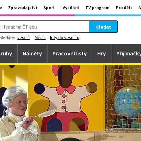
e
Zpravodajství
Sport
iVysílání
TV program
Pro děti
A
Hledat
vesmír
Měsíc
lety do vesmíru
hledáte:
ruhy
Náměty
Pracovní listy
Hry
Přijímačk