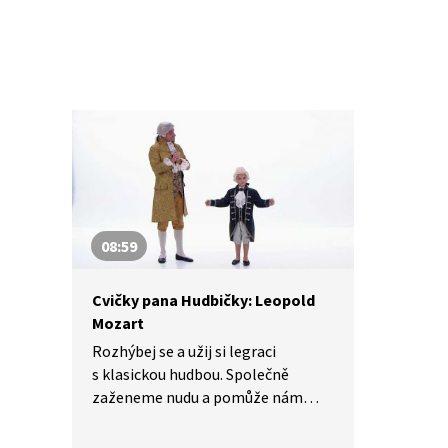
08:59
Cvičky pana Hudbičky: Leopold
Mozart
Rozhýbej se a užij si legraci
s klasickou hudbou. Společně
zaženeme nudu a pomůže nám
s tím Leopold Mozart – tatínek
Wolfganga Amadea Mozarta.