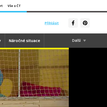
rt
Vše o ČT
Přihlásit
y
Náročné situace
Další