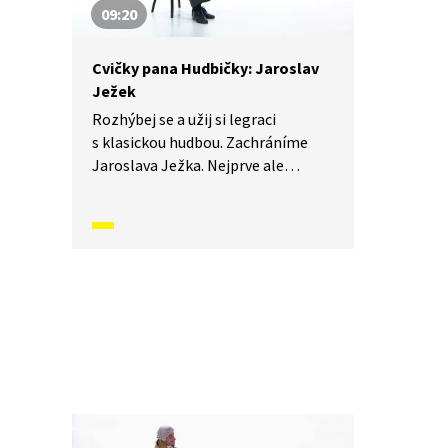
09:20
Cvičky pana Hudbičky: Jaroslav
Ježek
Rozhýbej se a užij si legraci
s klasickou hudbou. Zachráníme
Jaroslava Ježka. Nejprve ale
musíme zjistit, co se mu vlastně
stalo.