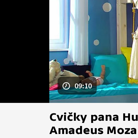
09:10
Cvičky pana H
Amadeus Moza