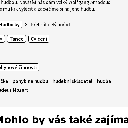
kou hudbou. Navštíví nás sám velký Wolfgang Amadeus
mu krk vyléčit a zacvičíme si na jeho hudbu.
 Hudbičky
Přehrát celý pořad
y
Tanec
Cvičení
ohybové činnosti
ička
pohyb na hudbu
hudební skladatel
hudba
deus Mozart
ohlo by vás také zajím