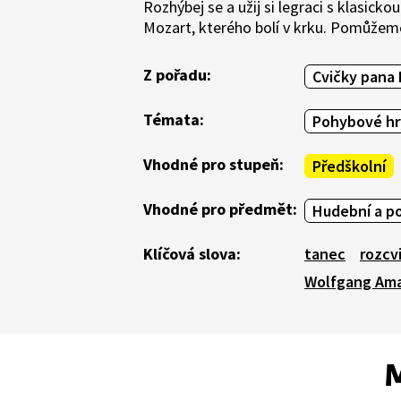
Rozhýbej se a užij si legraci s klasic
Mozart, kterého bolí v krku. Pomůžeme 
Z pořadu:
Cvičky pana
Témata:
Pohybové hr
Vhodné pro stupeň:
Předškolní
Vhodné pro předmět:
Hudební a p
Klíčová slova:
tanec
rozcv
Wolfgang Ama
M