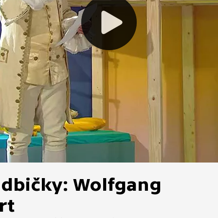
udbičky: Wolfgang
rt