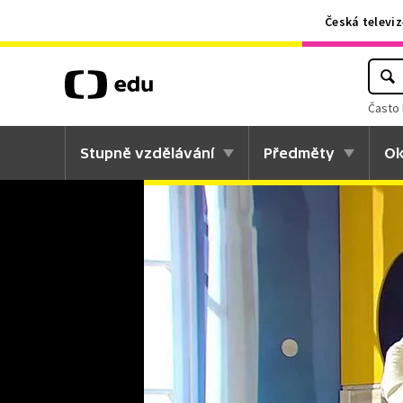
Česká televiz
Často 
Stupně vzdělávání
Předměty
Ok