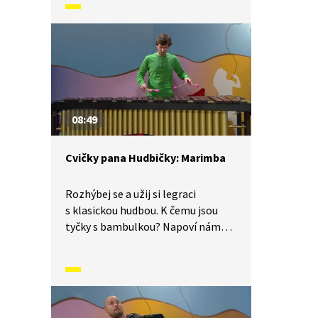
08:49
Cvičky pana Hudbičky: Marimba
Rozhýbej se a užij si legraci
s klasickou hudbou. K čemu jsou
tyčky s bambulkou? Napoví nám
hudební nástroj marimba, se
kterým se ve videu seznámíme.