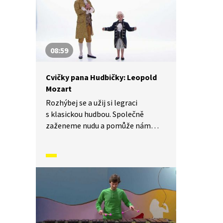
08:59
Cvičky pana Hudbičky: Leopold
Mozart
Rozhýbej se a užij si legraci
s klasickou hudbou. Společně
zaženeme nudu a pomůže nám
s tím Leopold Mozart – tatínek
Wolfganga Amadea Mozarta.