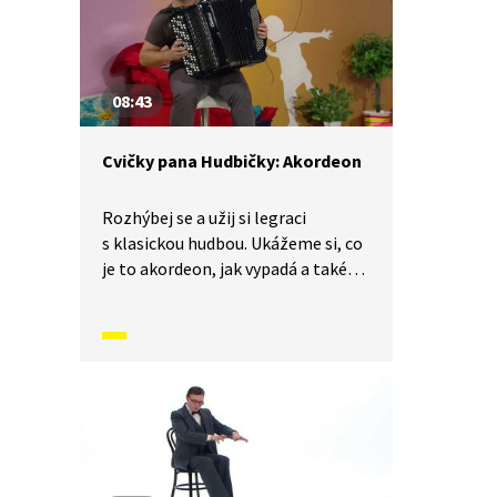
08:43
Cvičky pana Hudbičky: Akordeon
Rozhýbej se a užij si legraci
s klasickou hudbou. Ukážeme si, co
je to akordeon, jak vypadá a také
jak funguje.