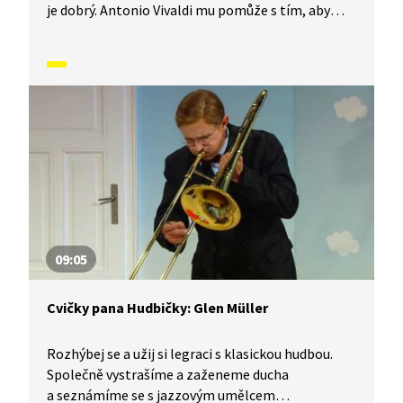
je dobrý. Antonio Vivaldi mu pomůže s tím, aby
byla zima a začalo sněžit.
09:05
Cvičky pana Hudbičky: Glen Müller
Rozhýbej se a užij si legraci s klasickou hudbou.
Společně vystrašíme a zaženeme ducha
a seznámíme se s jazzovým umělcem