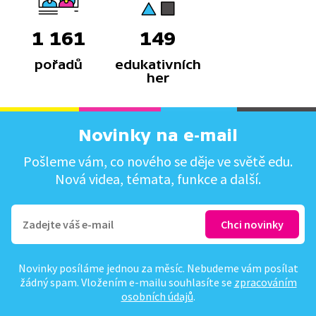
1 161
149
pořadů
edukativních
her
Novinky na e-mail
Pošleme vám, co nového se děje ve světě edu.
Nová videa, témata, funkce a další.
Novinky posíláme jednou za měsíc. Nebudeme vám posílat
žádný spam. Vložením e-mailu souhlasíte se
zpracováním
osobních údajů
.