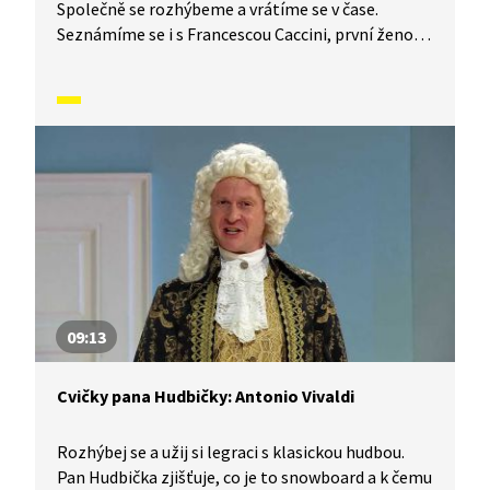
Společně se rozhýbeme a vrátíme se v čase.
Seznámíme se i s Francescou Caccini, první ženou,
která složila operu.
09:13
Cvičky pana Hudbičky: Antonio Vivaldi
Rozhýbej se a užij si legraci s klasickou hudbou.
Pan Hudbička zjišťuje, co je to snowboard a k čemu