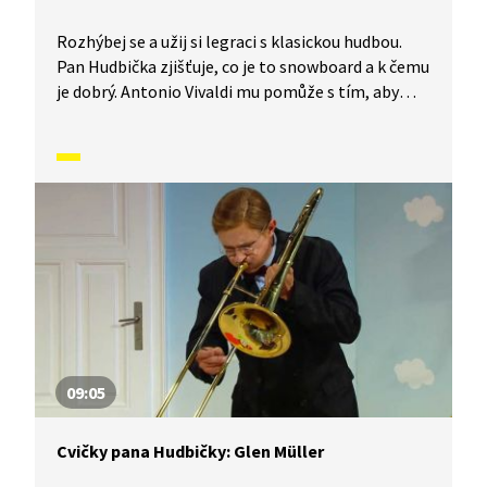
Rozhýbej se a užij si legraci s klasickou hudbou.
Pan Hudbička zjišťuje, co je to snowboard a k čemu
je dobrý. Antonio Vivaldi mu pomůže s tím, aby
byla zima a začalo sněžit.
09:05
Cvičky pana Hudbičky: Glen Müller