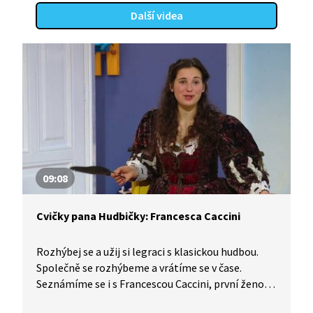
Další videa
09:08
Cvičky pana Hudbičky: Francesca Caccini
Rozhýbej se a užij si legraci s klasickou hudbou.
Společně se rozhýbeme a vrátíme se v čase.
Seznámíme se i s Francescou Caccini, první ženou,
která složila operu.