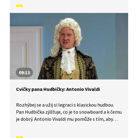
09:13
Cvičky pana Hudbičky: Antonio Vivaldi
Rozhýbej se a užij si legraci s klasickou hudbou.
Pan Hudbička zjišťuje, co je to snowboard a k čemu
je dobrý. Antonio Vivaldi mu pomůže s tím, aby
byla zima a začalo sněžit.