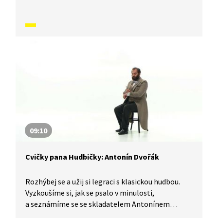
a trombonistou Glenem Müllerem.
09:10
Cvičky pana Hudbičky: Antonín Dvořák
Rozhýbej se a užij si legraci s klasickou hudbou.
Vyzkoušíme si, jak se psalo v minulosti,
a seznámíme se se skladatelem Antonínem
Dvořákem, který si poznámky zapisoval