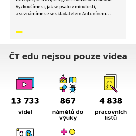
Vyzkoušíme si, jak se psalo v minulosti,
a seznámíme se se skladatelem Antonínem
Dvořákem, který si poznámky zapisoval
na manžety.
ČT edu nejsou pouze videa
13 733
867
4 838
videí
námětů do
pracovních
výuky
listů