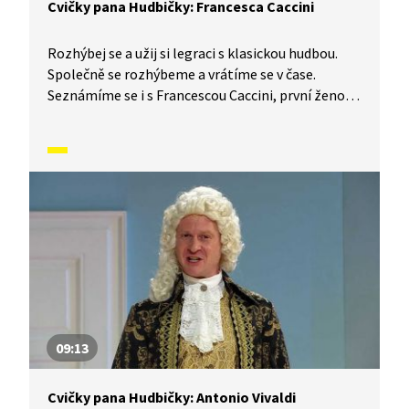
Cvičky pana Hudbičky: Francesca Caccini
Rozhýbej se a užij si legraci s klasickou hudbou.
Společně se rozhýbeme a vrátíme se v čase.
Seznámíme se i s Francescou Caccini, první ženou,
která složila operu.
09:13
Cvičky pana Hudbičky: Antonio Vivaldi