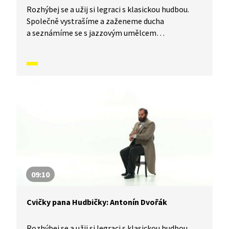
Rozhýbej se a užij si legraci s klasickou hudbou.
Společně vystrašíme a zaženeme ducha
a seznámíme se s jazzovým umělcem
a trombonistou Glenem Müllerem.
09:10
Cvičky pana Hudbičky: Antonín Dvořák
Rozhýbej se a užij si legraci s klasickou hudbou.