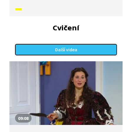
na manžety.
Cvičení
Další videa
09:08