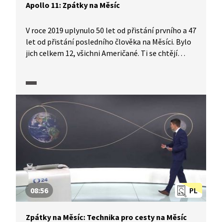
Apollo 11: Zpátky na Měsíc
V roce 2019 uplynulo 50 let od přistání prvního a 47
let od přistání posledního člověka na Měsíci. Bylo
jich celkem 12, všichni Američané. Ti se chtějí
na Měsíc vrátit, nejsou však jediní. Jak si aktuálně
jednotlivé státy vedou? Čeho, kdo a kdy chce
dosáhnout? Co nám může Měsíc nabídnout i jaké
problémy nám může pobyt na Měsíci způsobit?
Jaká je budoucnost kosmonautiky? Jak vzdálená
je člověku cesta na Mars? Na otázky Daniela
Stacha z vědecké redakce odpovídají odborníci
na kosmonautiku Dušan Majer a Michal Václavík.
Speciál ČT je součástí série, kterou ČT připravila
k 50. výročí přistání na Měsíci.
08:56
PL
Zpátky na Měsíc: Technika pro cesty na Měsíc