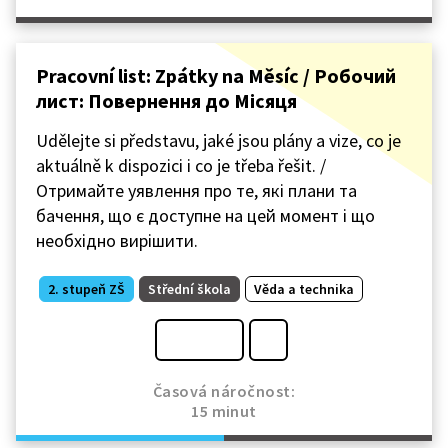
Pracovní list: Zpátky na Měsíc / Робочий
лист: Повернення до Місяця
Udělejte si představu, jaké jsou plány a vize, co je
aktuálně k dispozici i co je třeba řešit. /
Отримайте уявлення про те, які плани та
бачення, що є доступне на цей момент і що
необхідно вирішити.
2. stupeň ZŠ
Střední škola
Věda a technika
Časová náročnost:
15 minut