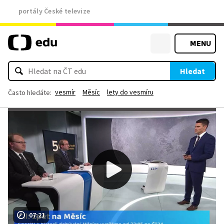
portály České televize
MENU
Hledat
vesmír
Měsíc
lety do vesmíru
Často hledáte:
07:21