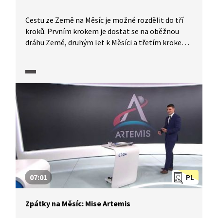
Cestu ze Země na Měsíc je možné rozdělit do tří
kroků. Prvním krokem je dostat se na oběžnou
dráhu Země, druhým let k Měsíci a třetím krokem
je přistání na měsíčním povrchu. Mají Američané
potřebnou techniku, která by pilotované lety
na Měsíc zvládla? Co je připravené a co ve vývoji?
O tom hovoří Daniel Stach z vědecké redakce
s odborníky na kosmonautiku Dušanem Majerem
a Michalem Václavíkem. Pořad je součástí série,
kterou ČT připravila k 50. výročí přistání na Měsíci.
07:01
PL
Zpátky na Měsíc: Mise Artemis