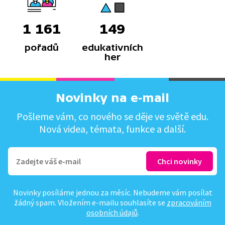
1 161
149
pořadů
edukativních
her
Novinky na e-mail
Pošleme vám, co nového se děje ve světě edu.
Nová videa, témata, funkce a další.
Novinky posíláme jednou za měsíc. Nebudeme vám posílat
žádný spam. Vložením e-mailu souhlasíte se
zpracováním
osobních údajů
.