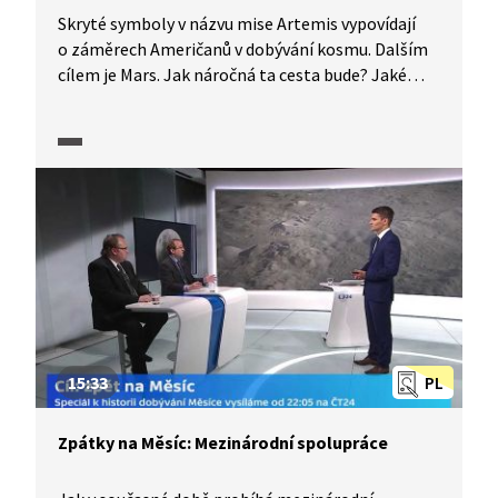
Skryté symboly v názvu mise Artemis vypovídají
o záměrech Američanů v dobývání kosmu. Dalším
cílem je Mars. Jak náročná ta cesta bude? Jaké
jsou vize Elona Muska a v čem předstihl NASA?
Na otázky Daniela Stacha z vědecké redakce
odpovídají odborníci na kosmonautiku Dušan
Majer a Michal Václavík. Pořad je součástí série,
kterou ČT připravila k 50. výročí přistání na Měsíci.
15:33
PL
Zpátky na Měsíc: Mezinárodní spolupráce