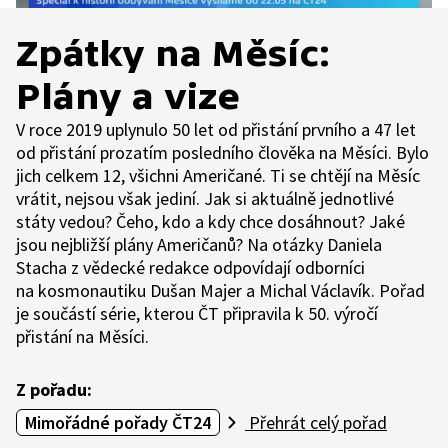
Zpátky na Měsíc:
Plány a vize
V roce 2019 uplynulo 50 let od přistání prvního a 47 let
od přistání prozatím posledního člověka na Měsíci. Bylo
jich celkem 12, všichni Američané. Ti se chtějí na Měsíc
vrátit, nejsou však jediní. Jak si aktuálně jednotlivé
státy vedou? Čeho, kdo a kdy chce dosáhnout? Jaké
jsou nejbližší plány Američanů? Na otázky Daniela
Stacha z vědecké redakce odpovídají odborníci
na kosmonautiku Dušan Majer a Michal Václavík. Pořad
je součástí série, kterou ČT připravila k 50. výročí
přistání na Měsíci.
Z pořadu:
Mimořádné pořady ČT24
Přehrát celý pořad