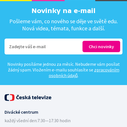
Novinky na e-mail
Pošleme vám, co nového se děje ve světě edu.
Nová videa, témata, funkce a další.
Novinky posíláme jednou za měsíc. Nebudeme vám posílat
žádný spam. Vložením e-mailu souhlasíte se
zpracováním
osobních údajů
.