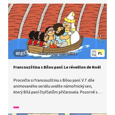
07:57
PL
Francouzština s Bílou paní: Le réveillon de Noël
Procvičte si francouzštinu s Bílou paní. V 7. díle
animovaného seriálu uvidíte námořnický sen,
který Bílá paní čtyřčatům přičarovala. Pozorně se
dívejte a poslouchejte, dozvíte se, jak se dostanou
z břicha velryby a jestli tatínek stihne přijet
na Vánoce domů.