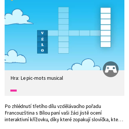
Hra: Le pic-mots musical
Po zhlédnutí třetího dílu vzdělávacího pořadu
Francouzština s Bílou paní vaši žáci jistě ocení
interaktivní křížovku, díky které zopakují slovíčka, která
se naučily a užijí si také spoustu zábavy