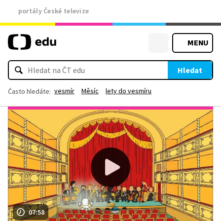
portály České televize
MENU
Hledat
vesmír
Měsíc
lety do vesmíru
Často hledáte:
07:58