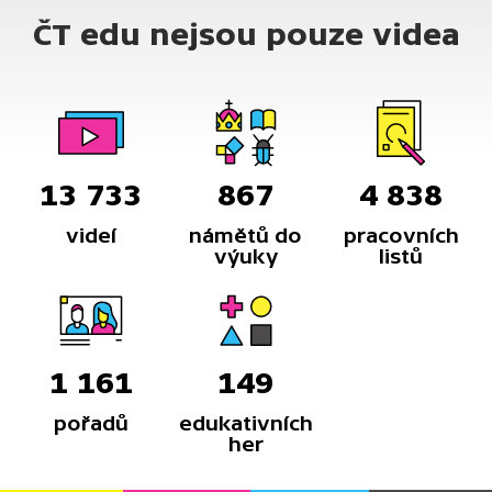
ČT edu nejsou pouze videa
13 733
867
4 838
videí
námětů do
pracovních
výuky
listů
1 161
149
pořadů
edukativních
her