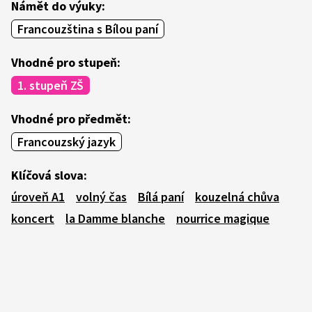
Námět do výuky:
Francouzština s Bílou paní
Vhodné pro stupeň:
1. stupeň ZŠ
Vhodné pro předmět:
Francouzský jazyk
Klíčová slova:
úroveň A1
volný čas
Bílá paní
kouzelná chůva
koncert
la Damme blanche
nourrice magique