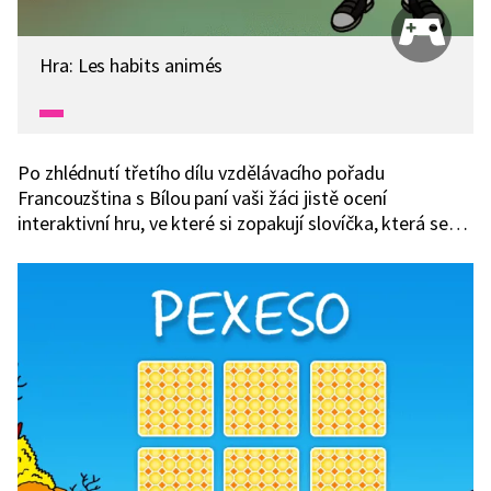
Hra: Les habits animés
Po zhlédnutí třetího dílu vzdělávacího pořadu
Francouzština s Bílou paní vaši žáci jistě ocení
interaktivní hru, ve které si zopakují slovíčka, která se
naučily a užijí si také spoustu zábavy