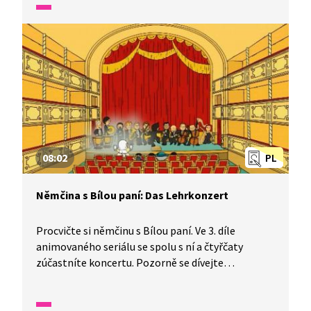
08:02
PL
Němčina s Bílou paní: Das Lehrkonzert
Procvičte si němčinu s Bílou paní. Ve 3. díle
animovaného seriálu se spolu s ní a čtyřčaty
zúčastníte koncertu. Pozorně se dívejte
a poslouchejte, naučíte se, jak se správně chovat
v divadle.