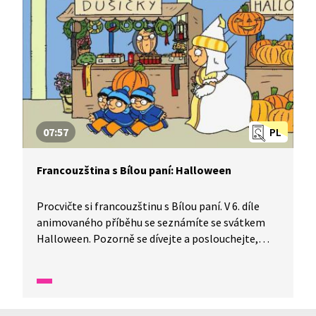
07:57
PL
Francouzština s Bílou paní: Halloween
Procvičte si francouzštinu s Bílou paní. V 6. díle
animovaného příběhu se seznámíte se svátkem
Halloween. Pozorně se dívejte a poslouchejte,
dozvíte se, k čemu jsou dobré vyřezávané dýně.