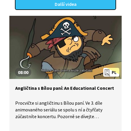
Další videa
08:00
PL
Angličtina s Bílou paní: An Educational Concert
Procvičte si angličtinu s Bílou paní. Ve 3. díle
animovaného seriálu se spolu s ní a čtyřčaty
zúčastníte koncertu. Pozorně se dívejte
a poslouchejte, naučíte se, jak se správně chovat
v divadle.