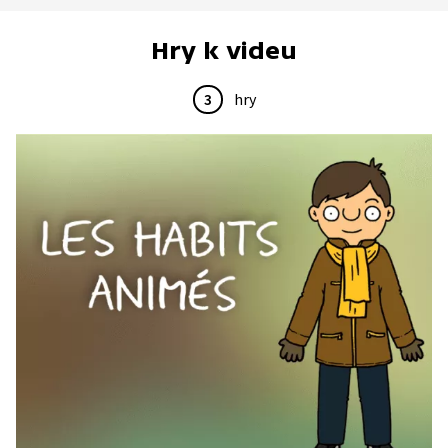
Hry k videu
3
hry