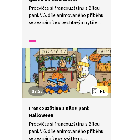
Procvičte si francouzštinu s Bílou
paní. V 5. díle animovaného příběhu
se seznámíte s bezhlavým rytířem.
Pozorně se dívejte a poslouchejte,
dozvíte se, proč se rytíři ztratila
hlava.
07:57
PL
Francouzština s Bílou paní:
Halloween
Procvičte si francouzštinu s Bílou
paní. V 6. díle animovaného příběhu
se seznámíte se svátkem