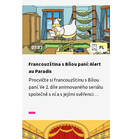
a poslouchejte, dozvíte se, jaké má
kouzelné schopnosti.
07:57
PL
Francouzština s Bílou paní: Alert
au Paradis
Procvičte si francouzštinu s Bílou
paní. Ve 2. díle animovaného seriálu
společně s ní a s jejími svěřenci
strávíte volné dopoledne. Pozorně
se dívejte a poslouchejte, dozvíte
se, jak zachrání obchod se zvířaty.