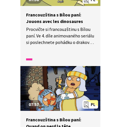
Francouzština s Bílou paní:
Jouons avec les dinosaures
Procvičte si francouzštinu s Bílou
paní. Ve 4. díle animovaného seriálu
si poslechnete pohádku o drakovi
a zaletíte se podívat do muzea
na dinosaury. Pozorně se dívejte
a poslouchejte, uvidíte, jak
z dinosaura může vzniknout drak.
07:57
PL
Francouzština s Bílou paní:
Quand on perd la tête