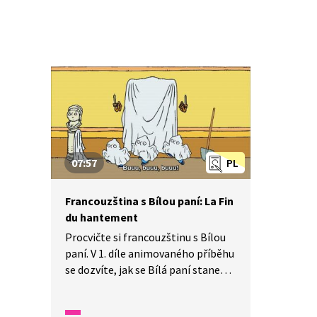
07:57
PL
Francouzština s Bílou paní: La Fin
du hantement
Procvičte si francouzštinu s Bílou
paní. V 1. díle animovaného příběhu
se dozvíte, jak se Bílá paní stane
chůvou čtyř neposedných
sourozenců. Pozorně se dívejte