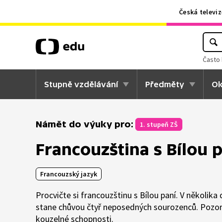
Česká televiz
Často 
Stupně vzdělávání
Předměty
Ok
Námět do výuky pro:
1. stupeň ZŠ
Francouzština s Bílou 
Francouzský jazyk
Procvičte si francouzštinu s Bílou paní. V několika
stane chůvou čtyř neposedných sourozenců. Pozorn
kouzelné schopnosti.