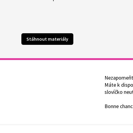
Stáhnout materiály
Nezapomeňte s
Máte k dispoz
slovíčko neu
Bonne chanc