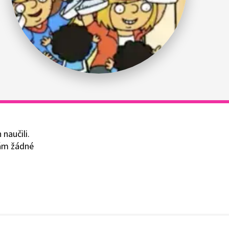
 naučili.
 vám žádné