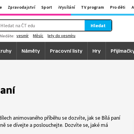
e
Zpravodajství
Sport
iVysílání
TV program
Pro děti
A
Hledat
vesmír
Měsíc
lety do vesmíru
hledáte:
ruhy
Náměty
Pracovní listy
Hry
Přijímačk
paní
 dílech animovaného příběhu se dozvíte, jak se Bílá paní
ě se dívejte a poslouchejte. Dozvíte se, jaké má