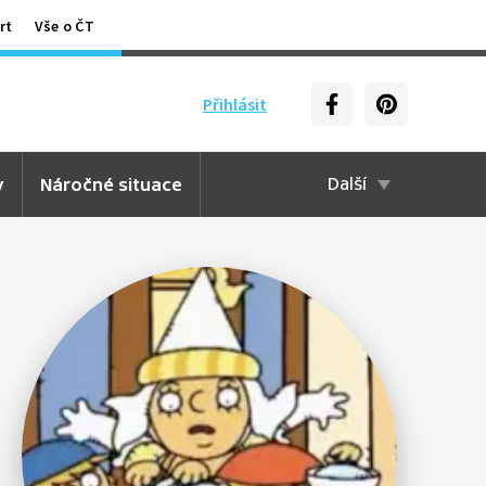
rt
Vše o ČT
Přihlásit
y
Náročné situace
Další