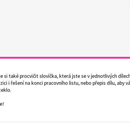
i také procvičit slovíčka, která jste se v jednotlivých dílech
ici i řešení na konci pracovního listu, nebo přepis dílu, aby
teklo.
e!