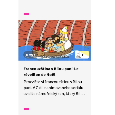
Halloween. Pozorně se dívejte
a poslouchejte, dozvíte se, k čemu
jsou dobré vyřezávané dýně.
07:57
PL
Francouzština s Bílou paní: Le
réveillon de Noël
Procvičte si francouzštinu s Bílou
paní. V 7. díle animovaného seriálu
uvidíte námořnický sen, který Bílá
paní čtyřčatům přičarovala.
Pozorně se dívejte a poslouchejte,
dozvíte se, jak se dostanou z břicha