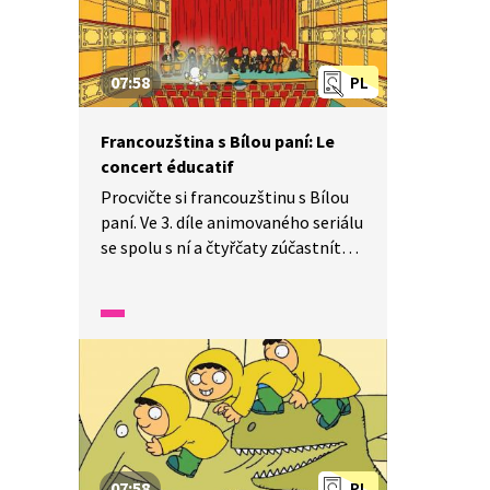
07:58
PL
Francouzština s Bílou paní: Le
concert éducatif
Procvičte si francouzštinu s Bílou
paní. Ve 3. díle animovaného seriálu
se spolu s ní a čtyřčaty zúčastníte
koncertu. Pozorně se dívejte
a poslouchejte, naučíte se, jak se
správně chovat v divadle.
07:58
PL