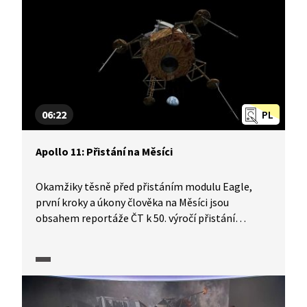
06:22
PL
Apollo 11: Přistání na Měsíci
Okamžiky těsně před přistáním modulu Eagle,
první kroky a úkony člověka na Měsíci jsou
obsahem reportáže ČT k 50. výročí přistání
na Měsíci. Redaktoři ČT nás postupně seznámí
s konstrukcí a technickým vybavením přistávacího
modulu Eagle, budeme sledovat animaci přistání
modulu na povrch Měsíce i autentické záznamy
komunikace s řídícím střediskem na Zemi.