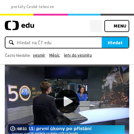
portály České televize
MENU
Hledat
vesmír
Měsíc
lety do vesmíru
Často hledáte:
08:11