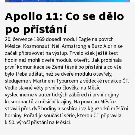
Apollo 11: Co se dělo
po přistání
20. července 1969 dosedl modul Eagle na povrch
Měsíce. Kosmonauti Neil Armstrong a Buzz Aldrin se
začali připravovat na výstup. Trvalo však ještě šest
hodin než mohli dveře modulu otevřít. Jak probíhala
první komunikace se Zemí těsně po přistání a co vše
bylo třeba udělat, než se dveře modulu otevřely,
sledujeme s Martinem Tyburcem z vědecké redakce ČT.
Vedle slavné věty prvního člověka na Měsíci
vyslechneme v autentických záběrech i první dojmy
kosmonautů z měsíční krajiny. Na povrchu Měsíce
strávili přes dvě hodiny a sesbírali 22 kg vzorků měsíční
horniny. Pořad je součástí série, kterou ČT připravila
k 50. výročí přistání na Měsíci.