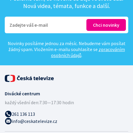
Nová videa, témata, funkce a další.
Novinky posíláme jednou za měsíc. Nebudeme vám posílat
žádný spam. Vložením e-mailu souhlasíte se
zpracováním
osobních údajů
.