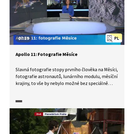
přistání člověka na Měsíci.
07:19
PL
Apollo 11: Fotografie Měsíce
Slavná fotografie stopy prvního člověka na Měsíci,
fotografie astronautů, lunárního modulu, měsíční
krajiny, to vše by nebylo možné bez speciálně
upravených aparátů a objektivů. Astronauti museli
při pořizování snímků zaměřovat své objekty
naslepo, bez hledáčku, který je pro fotografa
ve skafandru zbytečný. Astrofotograf Zdeněk
Bardon ukazuje téměř originál přístroje, který byl
používán na misích Apollo. Úpravy nutné
pro fotografování v kosmickém prostoru popisuje