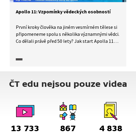
Apollo 11: Vzpomínky vědeckých osobností
První kroky člověka na jiném vesmírném tělese si
připomeneme spolu s několika významnými vědci.
Co dělali právě před 50 lety? Jak start Apolla 11
a první kroky člověka na Měsíci vnímali a prožívali?
Ovlivnila tato událost jejich vědeckou kariéru?
Na misi Apollo 11 vzpomínají mimo jiné Jiří Grygar
a dva nositelé Nobelovy ceny. Významné světové
i české vědce zpovídá Daniel Stach z vědecké
ČT edu nejsou pouze videa
redakce ČT. Pořad je součástí série, kterou ČT
připravila k 50. výročí přistání na Měsíci.
13 733
867
4 838