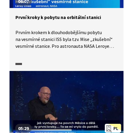
06:07
První kroky k pobytu na orbitální stanici
Prvním krokem k dlouhodobějšímu pobytu
na vesmírné stanici ISS byla tzv. Mise „zkušební“
vesmírné stanice. Pro astronauta NASA Leroye
Chiao byla účast na této misi jeho prvním letem
do vesmíru, navíc se start uskutečnil přesně 25 let
od startu Apolla 11. Co to pro začínajícího
astronauta znamenalo? Co prožíval při startu
a jak snášel stav beztíže? Leroy Chiao v rozhovou
s redaktorem ČT Danielem Stachem popisuje
zážitky při svém prvním letu do vesmíru i
experimenty, které astronauti v průběhu mise
prováděli. Víte, jak náročné je se v mikrogravitaci
připoutat?
05:29
PL