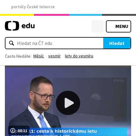
portály České televize
MENU
Hledat
Měsíc
vesmír
lety do vesmíru
Často hledáte:
08:11