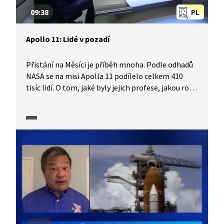
09:38
PL
Apollo 11: Lidé v pozadí
Přistání na Měsíci je příběh mnoha. Podle odhadů
NASA se na misi Apolla 11 podílelo celkem 410
tisíc lidí. O tom, jaké byly jejich profese, jakou roli
sehráli při přípravách i průběhu letu Apolla 11
a jaká tíha odpovědnosti na nich ležela, vypráví
Daniel Stach z vědecké redakce ČT. Vedle
konstruktérů, vývojářů, manažerů, ředitelů,
švadlen a jiných jsou zmíněna i jména německého
konstruktéra Wernhera von Brauna a oceňované
americké matematičky Katherine Johnson. Tým
v pozadí tvořili především mladí lidé, schopní
myslet „jinak“. Pořad je součástí série, kterou ČT
připravila k 50. výročí přistání na Měsíci.