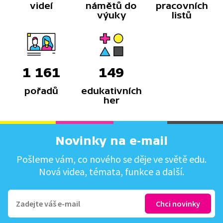
videí
námětů do
pracovních
výuky
listů
1 161
149
pořadů
edukativních
her
Novinky na e-mail
Pošleme vám, co nového se děje ve světě edu.
Nová videa, témata, funkce a další.