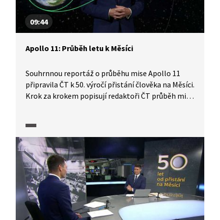
09:44
Apollo 11: Průběh letu k Měsíci
Souhrnnou reportáž o průběhu mise Apollo 11
připravila ČT k 50. výročí přistání člověka na Měsíci.
Krok za krokem popisují redaktoři ČT průběh mise
Apollo 11. Od startu až po přechod z oběžné dráhy
Země na oběžnou dráhu Měsíce, dramatický
průběh přistání na Měsíci i úkoly, které astronauti
plnili. Reportáž je doplněna simulacemi letu
nosné rakety i autentickými záznamy komunikace
astronautů se Zemí. Dozvíme se, kdo tvořil
posádku Apolla 11, jaké byly role astronautů
a uslyšíme i slova zatím posledního člověka, který
na povrch Měsíce vstoupil.