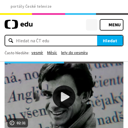
portály České televize
MENU
Hledat
vesmír
Měsíc
lety do vesmíru
Často hledáte:
02:31