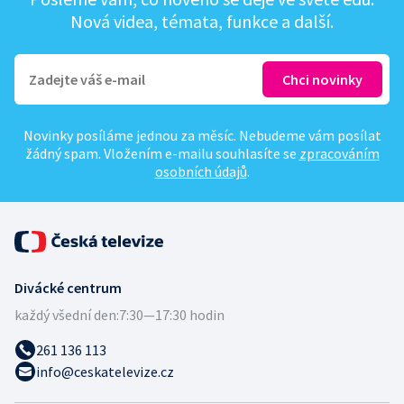
Nová videa, témata, funkce a další.
Novinky posíláme jednou za měsíc. Nebudeme vám posílat
žádný spam. Vložením e-mailu souhlasíte se
zpracováním
osobních údajů
.