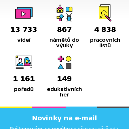
13 733
867
4 838
videí
námětů do
pracovních
výuky
listů
1 161
149
pořadů
edukativních
her
Novinky na e-mail
Pošleme vám, co nového se děje ve světě edu.