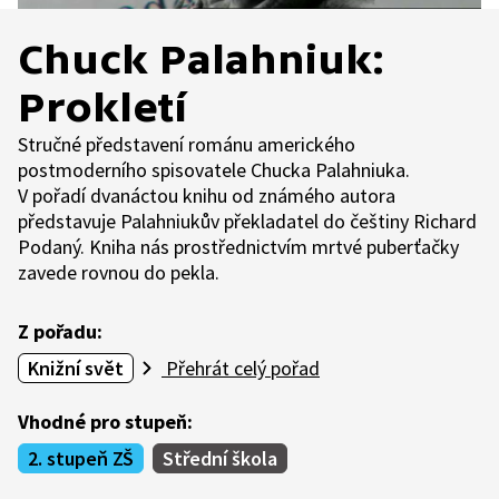
Chuck Palahniuk:
Prokletí
Stručné představení románu amerického
postmoderního spisovatele Chucka Palahniuka.
V pořadí dvanáctou knihu od známého autora
představuje Palahniukův překladatel do češtiny Richard
Podaný. Kniha nás prostřednictvím mrtvé puberťačky
zavede rovnou do pekla.
Z pořadu:
Knižní svět
Přehrát celý pořad
Vhodné pro stupeň:
2. stupeň ZŠ
Střední škola