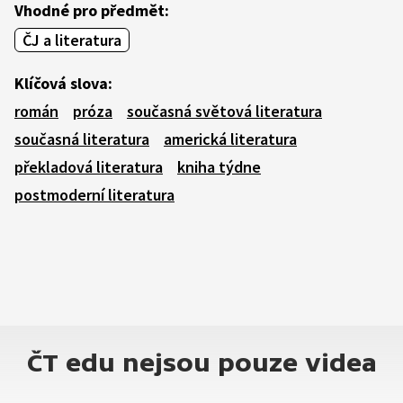
Vhodné pro předmět:
ČJ a literatura
Klíčová slova:
román
próza
současná světová literatura
současná literatura
americká literatura
překladová literatura
kniha týdne
postmoderní literatura
ČT edu nejsou pouze videa