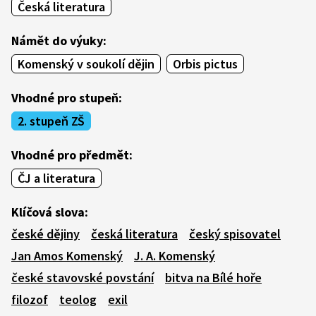
Česká literatura
Námět do výuky:
Komenský v soukolí dějin
Orbis pictus
Vhodné pro stupeň:
2. stupeň ZŠ
Vhodné pro předmět:
ČJ a literatura
Klíčová slova:
české dějiny
česká literatura
český spisovatel
Jan Amos Komenský
J. A. Komenský
české stavovské povstání
bitva na Bílé hoře
filozof
teolog
exil