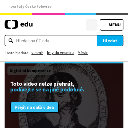
portály České televize
MENU
Hledat
vesmír
lety do vesmíru
Měsíc
Často hledáte:
Digitální kompetence
Toto video nelze přehrát,
podívejte se na jiné podobné.
Přejít na další videa