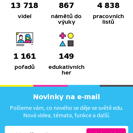
13 718
867
4 838
videí
námětů do
pracovních
výuky
listů
1 161
149
pořadů
edukativních
her
Novinky na e-mail
Pošleme vám, co nového se děje ve světě edu.
Nová videa, témata, funkce a další.