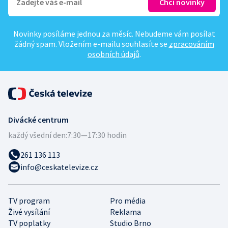
Novinky posíláme jednou za měsíc. Nebudeme vám posílat
žádný spam. Vložením e-mailu souhlasíte se
zpracováním
osobních údajů
.