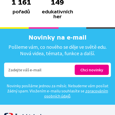
1 161
149
pořadů
edukativních
her
Novinky na e-mail
Pošleme vám, co nového se děje ve světě edu.
Nová videa, témata, funkce a další.
Novinky posíláme jednou za měsíc. Nebudeme vám posílat
žádný spam. Vložením e-mailu souhlasíte se
zpracováním
osobních údajů
.