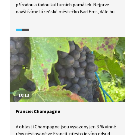
přírodou a řadou kulturních památek. Nejprve
navštívíme lázeňské městečko Bad Ems, dále bude
pozornost věnována vinařství. Centrem zdejší
vinařské oblasti je město Bacharach, které si také
prohlédneme. Nakonec navštívíme města Sankt
Goar a Koblenz, ve kterých se zúčastníme
tradičních slavností.
10:13
Francie: Champagne
V oblasti Champagne jsou vysazeny jen 3 % vinné
révy pěstované ve Francii, přesto je víno odsud