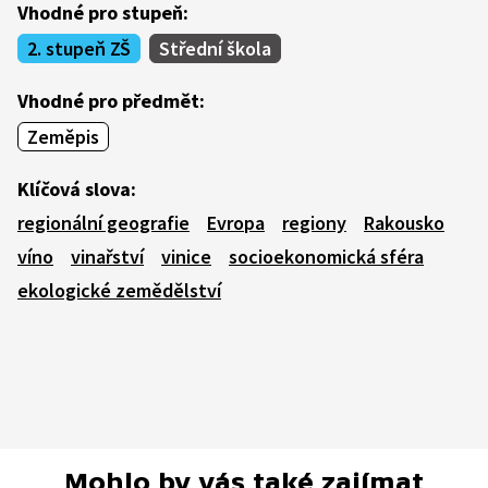
Vhodné pro stupeň:
2. stupeň ZŠ
Střední škola
Vhodné pro předmět:
Zeměpis
Klíčová slova:
regionální geografie
Evropa
regiony
Rakousko
víno
vinařství
vinice
socioekonomická sféra
ekologické zemědělství
Mohlo by vás také zajímat