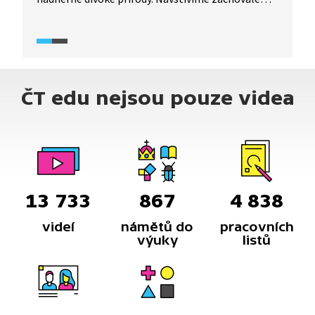
středověké město Segešvár, rodiště Vlada III.
Draculy. Také se dozvíme o historii
sedmihradských Sasů, kteří sem přišli již ve 12.
století. Nakonec se vydáme na venkov, kde se
chovají ovce a pěstují brambory i vinná réva.
ČT edu nejsou pouze videa
13 733
867
4 838
videí
námětů do
pracovních
výuky
listů