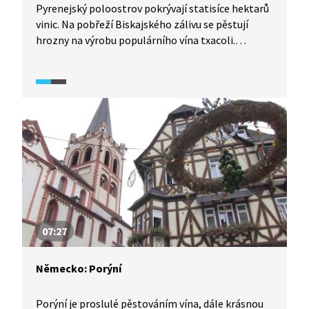
Pyrenejský poloostrov pokrývají statisíce hektarů
vinic. Na pobřeží Biskajského zálivu se pěstují
hrozny na výrobu populárního vína txacoli.
To hraje mimořádnou roli v baskické kultuře.
Navštívíme místní vinařství a dozvíme se i něco
o pěstování vinné révy. Jak uvidíme, vinařské
regiony jsou zajímavé moderní architekturou,
která zapadá do okolní krajiny.
07:27
Německo: Porýní
Porýní je proslulé pěstováním vína, dále krásnou