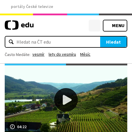
portály České televize
MENU
Hledat
vesmír
lety do vesmíru
Měsíc
Často hledáte:
04:22