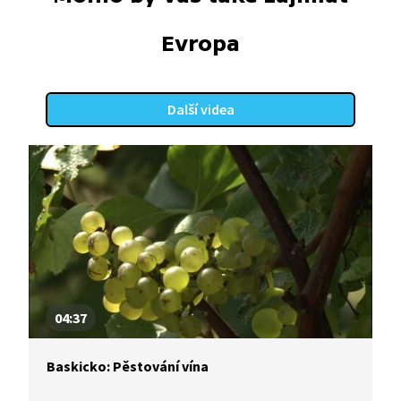
Evropa
Další videa
04:37
Baskicko: Pěstování vína