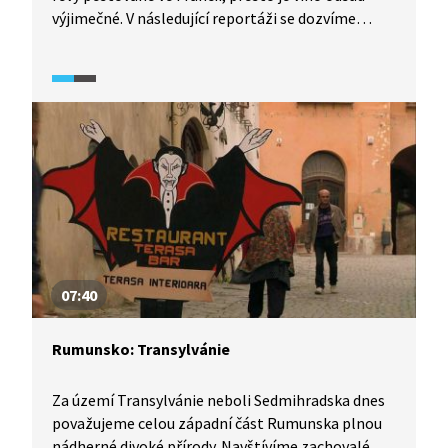
výjimečné. V následující reportáži se dozvíme
o historii šampaňského vína a jeho
charakteristických vlastnostech. Také uvidíme, jak
oblast Champagne vypadá v době vinobraní.
07:40
Rumunsko: Transylvánie
Za území Transylvánie neboli Sedmihradska dnes
považujeme celou západní část Rumunska plnou
nádherné divoké přírody. Navštívíme zachovalé