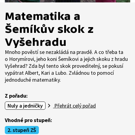
Matematika a
Šemíkův skok z
Vyšehradu
Mnoho pověstí se nezakládá na pravdě. A co třeba ta
o Horymírovi, jeho koni Šemíkovi a jejich skoku z hradu
Vyšehrad? Zda byl tento skok proveditelný, se pokusí
vypátrat Albert, Kari a Lubo. Zvládnou to pomocí
jednoduché matematiky.
Z pořadu:
Nuly a jedničky
Přehrát celý pořad
Vhodné pro stupeň:
2. stupeň ZŠ