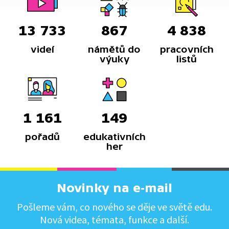
13 733
867
4 838
videí
námětů do
pracovních
výuky
listů
1 161
149
pořadů
edukativních
her
Novinky na e-mail
Pošleme vám, co nového se děje ve světě edu.
Nová videa, témata, funkce a další.