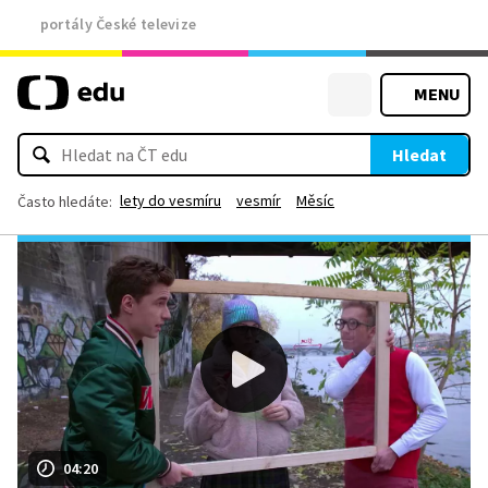
portály České televize
MENU
Hledat
lety do vesmíru
vesmír
Měsíc
Často hledáte:
04:20