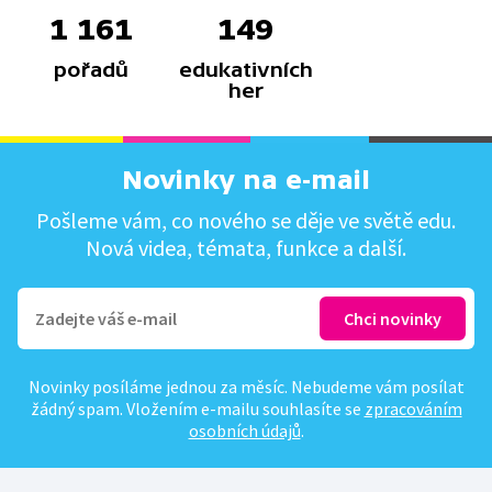
1 161
149
pořadů
edukativních
her
Novinky na e-mail
Pošleme vám, co nového se děje ve světě edu.
Nová videa, témata, funkce a další.
Novinky posíláme jednou za měsíc. Nebudeme vám posílat
žádný spam. Vložením e-mailu souhlasíte se
zpracováním
osobních údajů
.