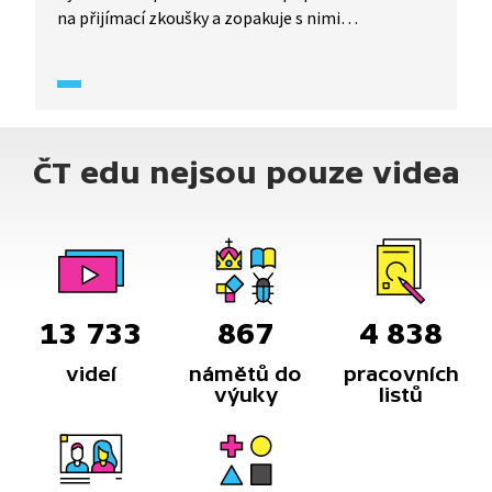
na přijímací zkoušky a zopakuje s nimi
to nejzákladnější z učiva matematiky. Marek
Valášek poradí, jak pracovat s rovnicemi, které
nemají žádné řešení, nebo naopak mají řešení
nekonečně mnoho.
ČT edu nejsou pouze videa
13 733
867
4 838
videí
námětů do
pracovních
výuky
listů