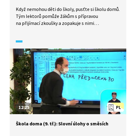
Když nemohou děti do školy, pusťte si školu domů.
Tým lektorů pomůže žákům s přípravou
na přijímací zkoušky a zopakuje s nimi
to nejzákladnější z učiva matematiky. Ondřej Šíla
si pro žáky připravil slovní úlohy, k jejichž vyřešení
je třeba využít znalosti výrazů.
12:25
PL
Škola doma (9. tř.): Slovní úlohy o směsích