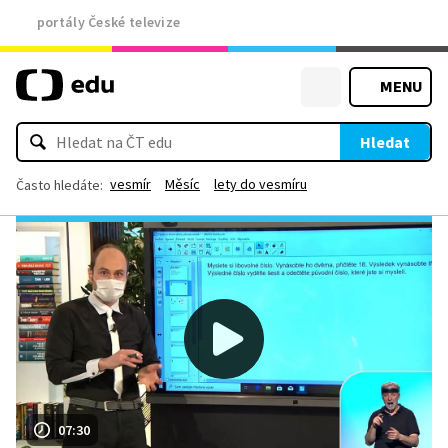
portály České televize
MENU
Hledat
vesmír
Měsíc
lety do vesmíru
Často hledáte:
07:30