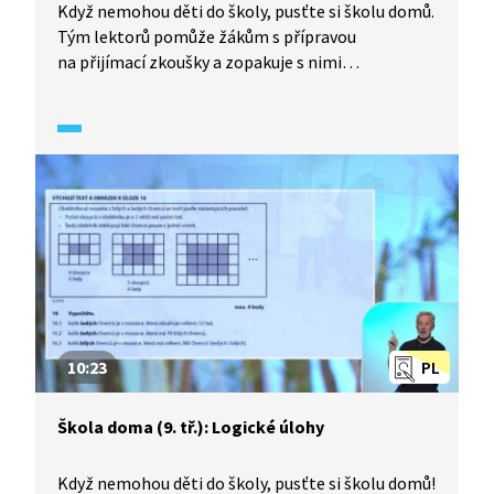
Když nemohou děti do školy, pusťte si školu domů.
Tým lektorů pomůže žákům s přípravou
na přijímací zkoušky a zopakuje s nimi
to nejzákladnější z učiva matematiky. Ondřej Šíla
si na procvičení připravil příklad o směsích. Tento
typ slovní úlohy řešíme sestavením jednoduché
lineární rovnice.
10:23
PL
Škola doma (9. tř.): Logické úlohy
Když nemohou děti do školy, pusťte si školu domů!