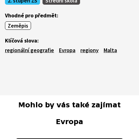
2. stupeň ZŠ
Střední škola
Vhodné pro předmět:
Zeměpis
Klíčová slova:
regionální geografie
Evropa
regiony
Malta
Mohlo by vás také zajímat
Evropa