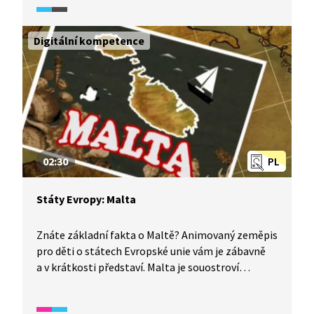
ostrova je Valletta, dřívějším hlavním městem pak
turisticky přitažlivá Mdina.
Digitální kompetence
02:30
PL
Státy Evropy: Malta
Znáte základní fakta o Maltě? Animovaný zeměpis
pro děti o státech Evropské unie vám je zábavně
a v krátkosti představí. Malta je souostroví
ve Středozemním moři a nejmenší stát Evropské
unie. Hlavní ostrov se jmenuje Malta a hlavní