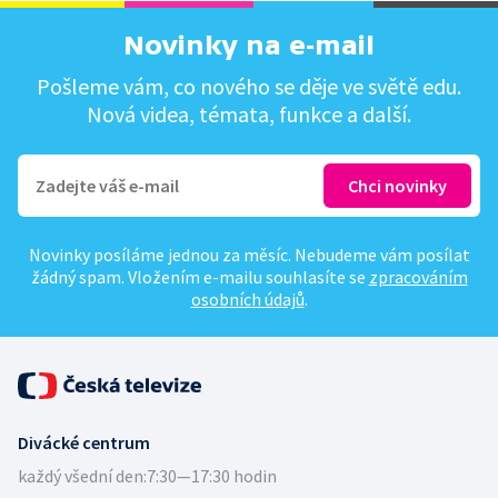
Novinky na e-mail
Pošleme vám, co nového se děje ve světě edu.
Nová videa, témata, funkce a další.
Novinky posíláme jednou za měsíc. Nebudeme vám posílat
žádný spam. Vložením e-mailu souhlasíte se
zpracováním
osobních údajů
.