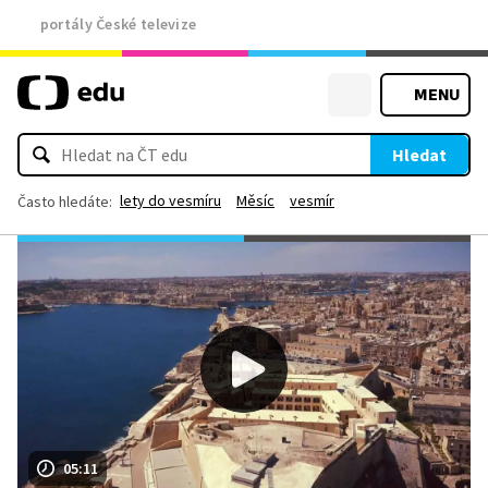
portály České televize
MENU
Hledat
lety do vesmíru
Měsíc
vesmír
Často hledáte:
05:11