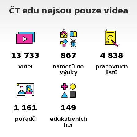
figurkami nebo jako průvod ulicemi měst, kterého
ČT edu nejsou pouze videa
se účastní až 700 postav.
13 733
867
4 838
videí
námětů do
pracovních
výuky
listů
1 161
149
pořadů
edukativních
her