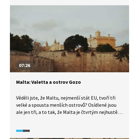
město Valletta. Mají tu nedostatek pitné vody,
a tak si odsolují tu mořskou. Ani půda není moc
úrodná, a proto se sem dováží spousta potravin.
Žijí tu ježci, rejsci a netopýři, potomci
prehistorických zvířat. Kříž, který má Malta
na vlajce je vyznamenáním za obranu ve válce.
07:26
Malta: Valetta a ostrov Gozo
Věděli jste, že Maltu, nejmenší stát EU, tvoří tři
velké a spousta menších ostrovů? Osídlené jsou
ale jen tři, a to tak, že Malta je čtvrtým nejhustěji
osídleným státem na světě. Nejprve navštívíme
hlavní město, Valettu, kde si prohlédneme
slavnou fontánu Tritonů. Poté se vydáme