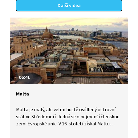
Další videa
06:41
Malta
Malta je malý, ale velmi hustě osídlený ostrovní
stát ve Středomoří. Jedná se o nejmenší členskou
zemi Evropské unie. V 16. století získal Maltu
rytířský řád johanitů, dnes známý pod označením
maltézští rytíři. Současným hlavním městem