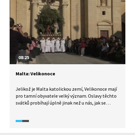
na ostrov Gozo, který má na rozdíl od většího
sousedního ostrova Malta venkovský charakter.
Gozo je známý díky pobřežním vápencovým
útvarům vytvořeným erozí.
08:25
Malta: Velikonoce
Jelikož je Malta katolickou zemí, Velikonoce mají
pro tamní obyvatele velký význam. Oslavy těchto
svátků probíhají úplně jinak než u nás, jak se
přesvědčíme v následující reportáži. Součástí oslav
je ztvárnění křížové cesty, kterou je možné si
prohlédnout například na výstavách
v miniaturním provedení s ručně vyráběnými