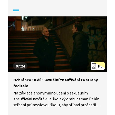
nezodpovědným chováním však spěje k dalšímu
maléru – nabourá odcizený automobil.
07:24
PL
Ochránce 10.díl: Sexuální zneužívání ze strany
ředitele
Na základě anonymního udání o sexuálním
zneužívání navštěvuje školský ombudsman Pelán
střední průmyslovou školu, aby případ prošetřil.
Školní prostředí dobře zná, dříve tu sám učil.