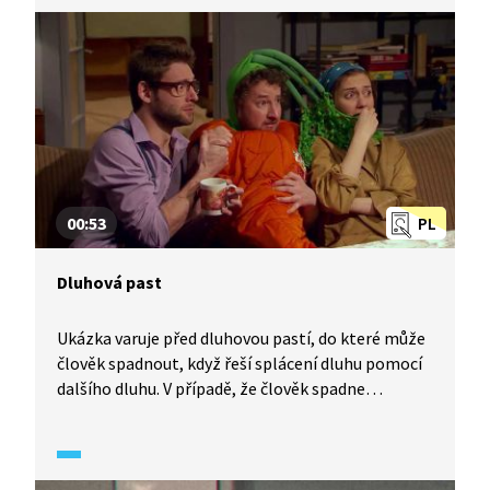
00:53
PL
Dluhová past
Ukázka varuje před dluhovou pastí, do které může
člověk spadnout, když řeší splácení dluhu pomocí
dalšího dluhu. V případě, že člověk spadne
do dluhové pasti, může se obrátit na neziskové
organizace, které mu poskytnou poradenství
v tíživé situaci. V ukázce se také řeší problematika
exekutorů.