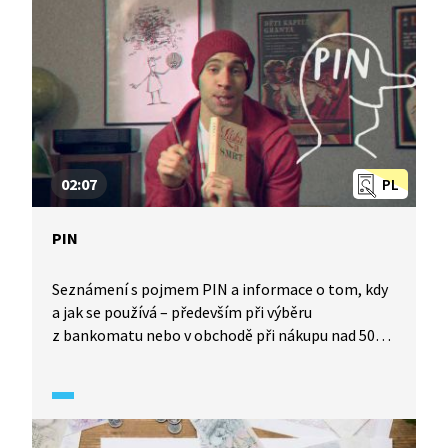
02:07
PL
PIN
Seznámení s pojmem PIN a informace o tom, kdy
a jak se používá – především při výběru
z bankomatu nebo v obchodě při nákupu nad 500
Kč. Pasáž také poukazuje, na co si dát v souvislosti
s PIN pozor.