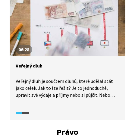
06:28
Veřejný dluh
Veřejný dluh je součtem dluhů, které udělal stát
jako celek. Jak to lze řešit? Je to jednoduché,
upravit své výdaje a příjmy nebo si půjčit. Nebo
to tak jednoduché není? V každém případě jde
o záležitosti, které se ve finále týkají každého
z nás.
Právo