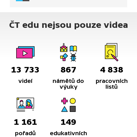
ČT edu nejsou pouze videa
13 733
867
4 838
videí
námětů do
pracovních
výuky
listů
1 161
149
pořadů
edukativních