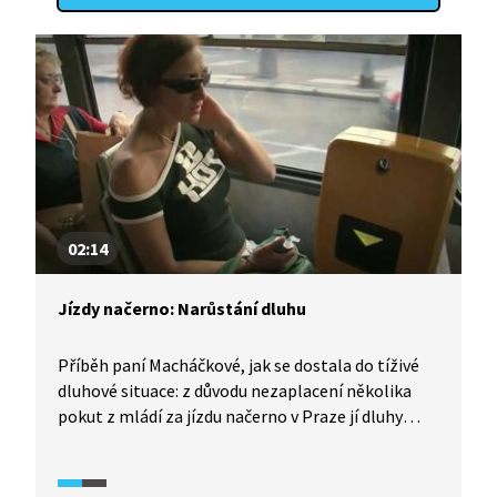
02:14
Jízdy načerno: Narůstání dluhu
Příběh paní Macháčkové, jak se dostala do tíživé
dluhové situace: z důvodu nezaplacení několika
pokut z mládí za jízdu načerno v Praze jí dluhy
u dopravního podniku narostly do astronomické
výše. Paní Macháčková ale popírá, že by jezdila
tolikrát načerno.