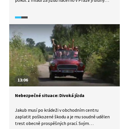
pokut z mládí za jízdu načerno v Praze jí dluhy
u dopravního podniku narostly do astronomické
výše. Paní Macháčková ale popírá, že by jezdila
tolikrát načerno.
13:06
Nebezpečné situace: Divoká jízda
Jakub musí po krádeži v obchodním centru
zaplatit poškozené škodu a je mu soudně udělen
trest obecně prospěšných prací. Svým