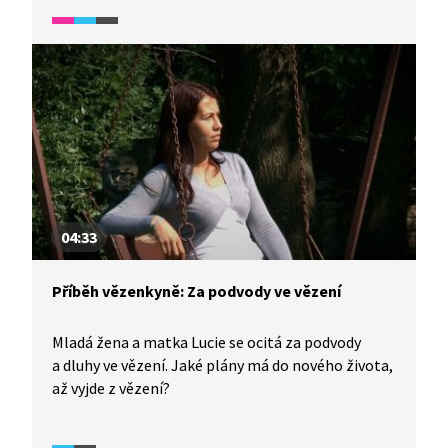
O to víc je zaskočen, když zjistí skutečnost, že jeho
dlouholetý kamarád a současný ředitel zdejší školy
sexuálně obtěžuje chlapce.
04:33
Příběh vězenkyně: Za podvody ve vězení
Mladá žena a matka Lucie se ocitá za podvody
a dluhy ve vězení. Jaké plány má do nového života,
až vyjde z vězení?