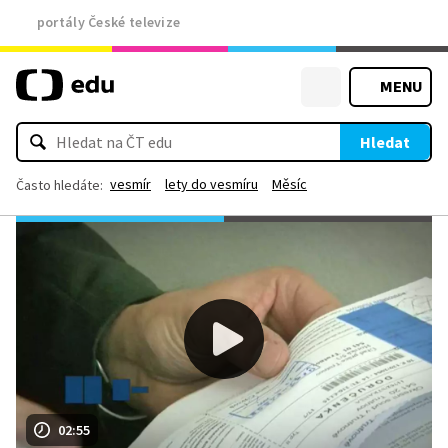
portály České televize
MENU
Hledat
vesmír
lety do vesmíru
Měsíc
Často hledáte:
02:55