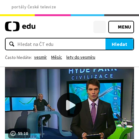
portály České televize
MENU
Hledat
vesmír
Měsíc
lety do vesmíru
Často hledáte:
55:10