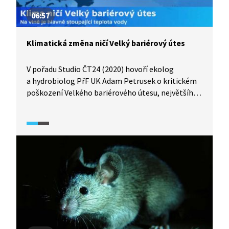
06:57
Klimatická změna ničí Velký bariérový útes
V pořadu Studio ČT24 (2020) hovoří ekolog
a hydrobiolog PřF UK Adam Petrusek o kritickém
poškození Velkého bariérového útesu, největšího
korálového útesu na světě. Od roku 1995 ubyla
zhruba polovina korálů, přičemž nejrychlejší
úbytek nastal v posledních 10 letech. Hlavní
příčinou je stoupající teplota mořské vody
způsobená klimatickou změnou.