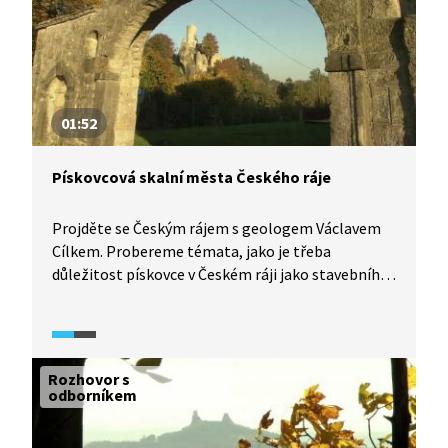
01:52
Pískovcová skalní města Českého ráje
Projděte se Českým rájem s geologem Václavem
Cílkem. Probereme témata, jako je třeba
důležitost pískovce v Českém ráji jako stavebního
materiálu pro lidi i pro vznik pískovcových
skalních měst.
Rozhovor s
odborníkem