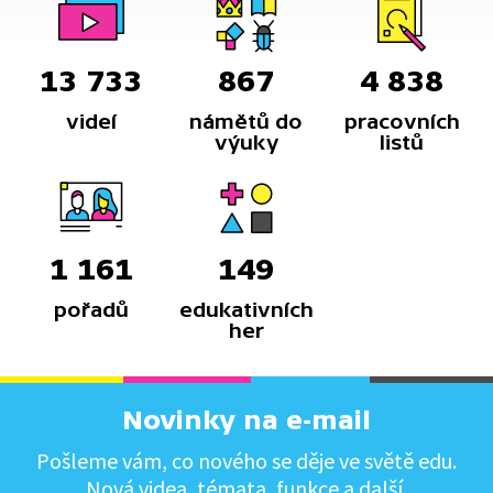
13 733
867
4 838
videí
námětů do
pracovních
výuky
listů
1 161
149
pořadů
edukativních
her
Novinky na e-mail
Pošleme vám, co nového se děje ve světě edu.
Nová videa, témata, funkce a další.