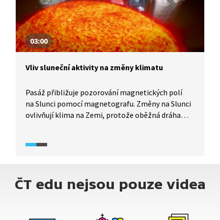
03:00
Vliv sluneční aktivity na změny klimatu
Pasáž přibližuje pozorování magnetických polí
na Slunci pomocí magnetografu. Změny na Slunci
ovlivňují klima na Zemi, protože oběžná dráha
Země ani zemská osa nejsou rovnoměrné.
Představíme si také stručnou časovou osu
geologického vývoje Země.
ČT edu nejsou pouze videa