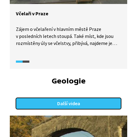
Včelaři v Praze
Zájem o včelaření v hlavním městě Praze
v posledních letech stoupá. Také míst, kde jsou
rozmístěny úly se včelstvy, přibývá, najdeme je
například v Michelském lese, ale i na střeše Nové
radnice Magistrátu hl. m. Prahy. Navzdory
rozšířenému přesvědčení je pro včely medonosné
Praha vhodná, protože je tu v parcích velká
druhová skladba a zelené plochy se zde neošetřují
Geologie
tolik herbicidy a pesticidy. Včelařům ale nenahrává
stále častěji se opakující sucho.
Další videa