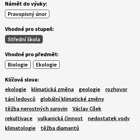
Námět do výuky:
Pravopisný únor
Vhodné pro stupeň:
Střední škola
Vhodné pro předmět:
Biologie
Ekologie
Klíčová slova:
ekologie
klimatická změna
geologie
rozhovor
tání ledovců
globální klimatické změny
těžba nerostných surovin
Václav Cílek
rekultivace
vulkanická činnost
nedostatek vody
klimatologie
těžba diamantů