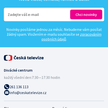
Novinky posíláme jednou za měsíc. Nebudeme vám posílat
žádný spam. Vložením e-mailu souhlasíte se
zpracováním
osobních údajů
.