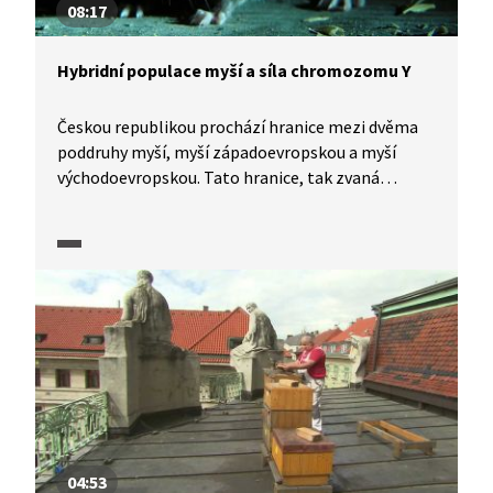
08:17
Hybridní populace myší a síla chromozomu Y
Českou republikou prochází hranice mezi dvěma
poddruhy myší, myší západoevropskou a myší
východoevropskou. Tato hranice, tak zvaná
hybridní zóna, shodou okolností prochází bývalým
umístěním železné opony a je zajímavým místem
pro genetické analýzy, které zkoumají, jak se
jedinci obou poddruhů kříží. Ukazuje se totiž, že
některé geny (například chromozom Y) mají
schopnost překonávat hranici snáze a narušovat
tak rovnováhu mezi pohlavími. Zdá se tedy, že
dochází i ke kompetici mezi jednotlivými druhy
na úrovni samotných genů.
04:53