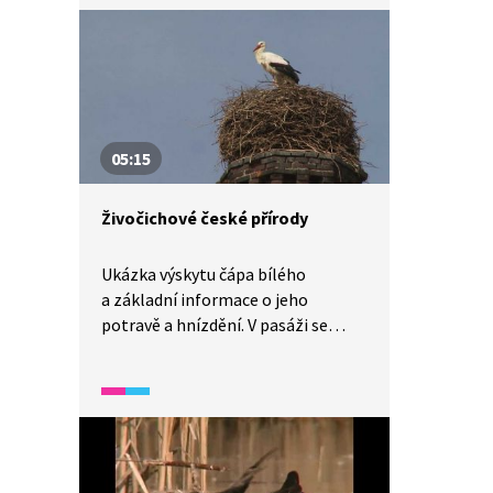
se dříve vyráběly luky. Z ptáků pak
sojka obecná jako náš nejpestřejší
krkavcovitý pták, který často žije
nejen v lese, ale i v zahradách
a parcích. Z keřů je představena
na konci zimy kvetoucí kalina
05:15
vonná s výrazně aromatickými
květy.
Živočichové české přírody
Ukázka výskytu čápa bílého
a základní informace o jeho
potravě a hnízdění. V pasáži se
představí také náš největší had –
užovka stromová –, přičemž je
zmíněna i zajímavost k její roli
v medicíně.