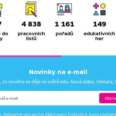
7
4 838
1 161
149
 do
pracovních
pořadů
edukativních
y
listů
her
Novinky na e-mail
co nového se děje ve světě edu. Nová videa, témata, f
c. Nebudeme vám posílat žádný spam. Vložením e-mailu souhlasí