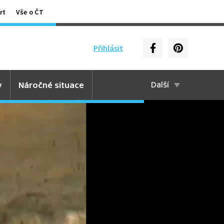
rt
Vše o ČT
Přihlásit
y
Náročné situace
Další