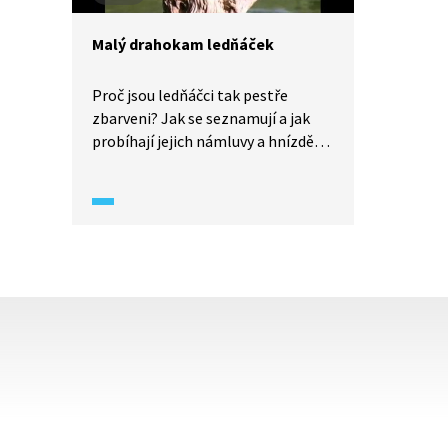
Malý drahokam ledňáček
Proč jsou ledňáčci tak pestře
zbarveni? Jak se seznamují a jak
probíhají jejich námluvy a hnízdění?
Ledňáčci jsou potravní specialisté,
mají proto přísná kritéria
na velikost svého teritoria. Vůči
soukmenovcům jsou proto značně
agresivní.