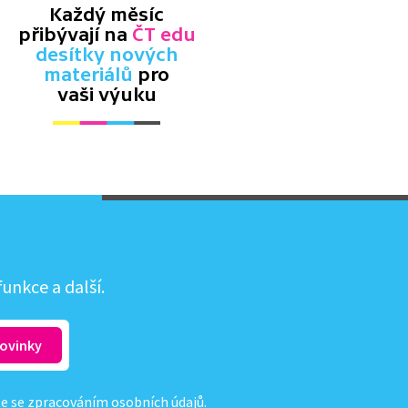
Každý měsíc
přibývají na
ČT edu
desítky nových
materiálů
pro
vaši výuku
unkce a další.
te se
zpracováním osobních údajů
.