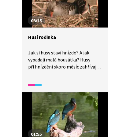
03:15
Husí rodinka
Jak si husy staví hnízdo? A jak
vypadají malá housátka? Husy
při hnízdění skoro měsíc zahřívají
vejce. Důležité je nenechat vejce
vychladnout. Přitom si husy musejí
dát pozor například na dravce
rákosin motáka pochopa.
01:55