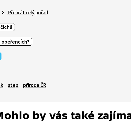
Přehrát celý pořad
očichů
v opeřencích?
ák
step
příroda ČR
ohlo by vás také zajím