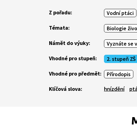
Z pořadu:
Vodní ptáci
Témata:
Biologie živ
Námět do výuky:
Vyznáte se 
Vhodné pro stupeň:
2. stupeň ZŠ
Vhodné pro předmět:
Přírodopis
Klíčová slova:
hnízdění
pt
M