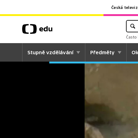
Česká televiz
Často 
Stupně vzdělávání
Předměty
Ok