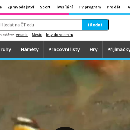
e
Zpravodajství
Sport
iVysílání
TV program
Pro děti
A
Hledat
vesmír
Měsíc
lety do vesmíru
hledáte:
ruhy
Náměty
Pracovní listy
Hry
Přijímačk