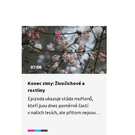
07:06
Konec zimy: Živočichové a
rostliny
Epizoda ukazuje stáda muflonů,
kteří jsou dnes poměrně častí
v našich lesích, ale přitom nejsou
původní součástí české přírody.
Z keřů je představen prudce
jedovatý tis červený, z jehož dřeva