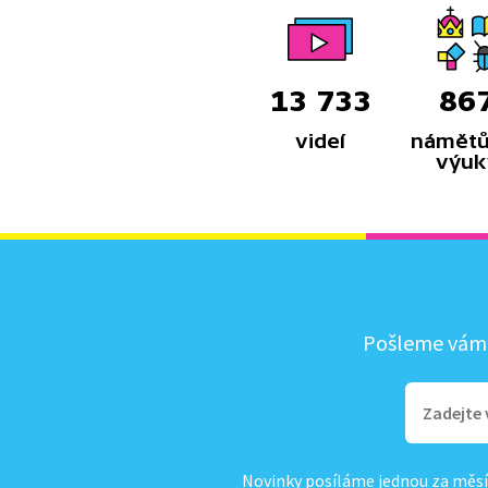
13 733
86
videí
námětů
výuk
Pošleme vám, 
Novinky posíláme jednou za měsí