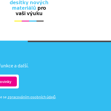
desítky nových
materiálů
pro
vaši výuku
unkce a další.
te se
zpracováním osobních údajů
.