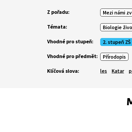
Z pořadu:
Mezi námi zv
Témata:
Biologie živ
Vhodné pro stupeň:
2. stupeň ZŠ
Vhodné pro předmět:
Přírodopis
Klíčová slova:
les
Katar
p
M