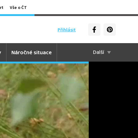
rt
Vše o ČT
Přihlásit
y
Náročné situace
Další