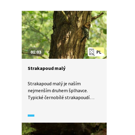
01:03
PL
Strakapoud malý
Strakapoud malý je naším
nejmenším druhem šplhavce.
Typické černobílé strakapoudí
zbarvení, u samce navíc s červenou
čepičkou, nám při setkání napoví,
s kým máme tu čest, přestože
velikostí se blíží spíše vrabcovi.