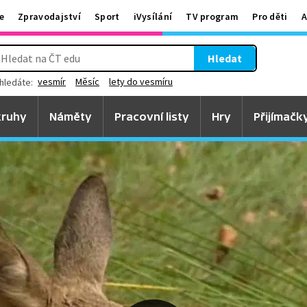
e
Zpravodajství
Sport
iVysílání
TV program
Pro děti
A
Hledat
vesmír
Měsíc
lety do vesmíru
hledáte:
ruhy
Náměty
Pracovní listy
Hry
Přijímačk