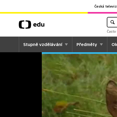
Česká televiz
Často 
Stupně vzdělávání
Předměty
Ok