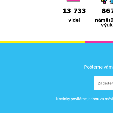
13 733
86
videí
námětů
výuk
Pošleme vám, 
Novinky posíláme jednou za měsí