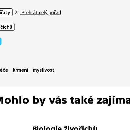
ířaty
Přehrát celý pořad
očichů
éče
krmení
myslivost
ohlo by vás také zajím
Biologie živočichů