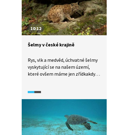
10:12
Šelmy v české krajině
Rys, vlk a medvěd, úchvatné šelmy
vyskytující se na našem území,
které ovšem máme jen zřídkakdy
šanci spatřit na vlastní oči. Dozvíte
se, kde a jak je možné tato zvířata
sledovat na jednom místě a co
všechno už o nich víme. Jak najít
šelmy ve zdánlivě nekonečném
lese?