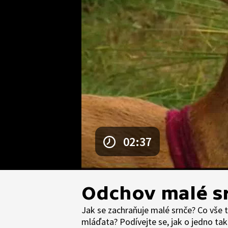
02:37
Odchov malé s
Jak se zachraňuje malé srnče? Co vše 
mláďata? Podívejte se, jak o jedno t