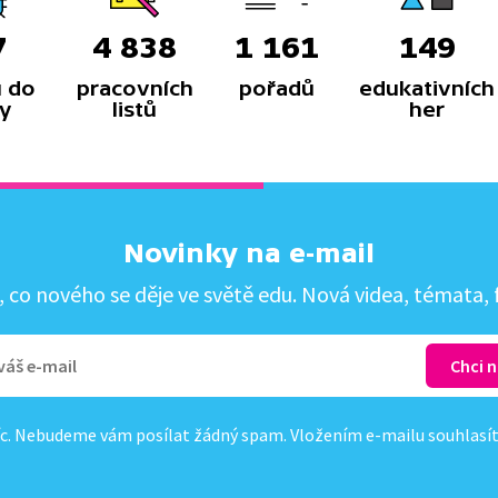
7
4 838
1 161
149
 do
pracovních
pořadů
edukativních
y
listů
her
Novinky na e-mail
co nového se děje ve světě edu. Nová videa, témata, f
c. Nebudeme vám posílat žádný spam. Vložením e-mailu souhlasí