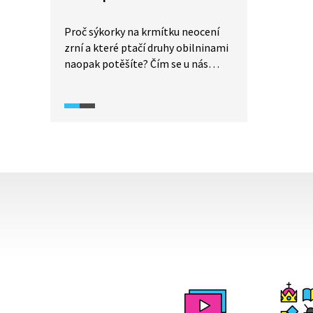
Proč sýkorky na krmítku neocení
zrní a které ptačí druhy obilninami
naopak potěšíte? Čím se u nás
ptáci živí v zimě? A máme je vůbec
v zimě přikrmovat? Co jsou to ptačí
kovadlinky? A které ptačí druhy
nepotřebují pít? Na otázky
Antonína Přidala odpovídá
ornitolog Karel Hudec.