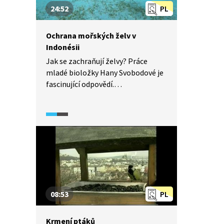
24:52
PL
Ochrana mořských želv v
Indonésii
Jak se zachraňují želvy? Práce
mladé bioložky Hany Svobodové je
fascinující odpovědí.
Na neobydleném ostrově
v Indonésii brání pytlákům sbírat
vajíčka, zabíjet želvy kvůli výrobě
suvenýrů z želvoviny, jinde vzdělává
mládež či přesvědčuje místní
politiky, že ochrana přírody má
smysl.
08:53
PL
Krmení ptáků