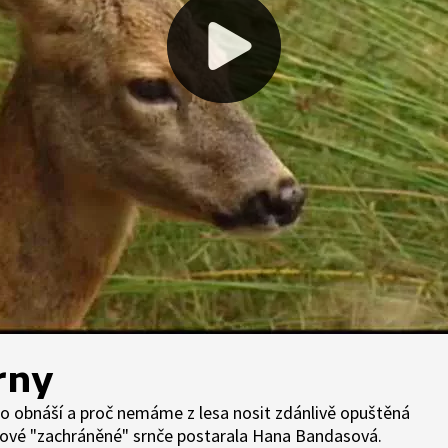
rny
to obnáší a proč nemáme z lesa nosit zdánlivě opuštěná
akové "zachráněné" srnče postarala Hana Bandasová.