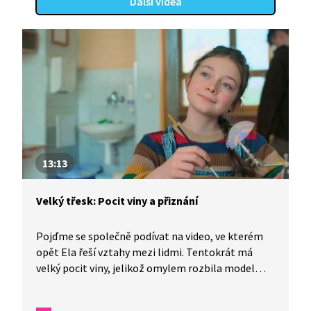
Další videa
13:13
Velký třesk: Pocit viny a přiznání
Pojďme se společně podívat na video, ve kterém
opět Ela řeší vztahy mezi lidmi. Tentokrát má
velký pocit viny, jelikož omylem rozbila model
sluneční soustavy, který se spolužáky dlouho
společně vyráběli do školní soutěže. Ela není