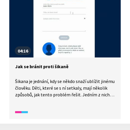
04:16
Jak se bránit proti šikaně
Šikana je jednání, kdy se někdo snaží ublížit jinému
člověku. Děti, které se s ní setkaly, mají několik
způsobů, jak tento problém řešit. Jedním z nich je
i mobilní aplikace Nenech to být.