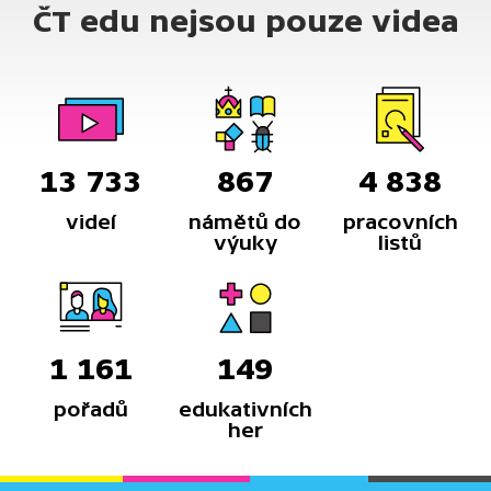
ČT edu nejsou pouze videa
13 733
867
4 838
videí
námětů do
pracovních
výuky
listů
1 161
149
pořadů
edukativních
her