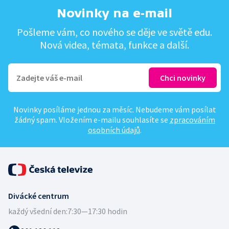
Novinky na e-mail
Pošleme vám, co nového se děje ve světě edu.
Nová videa, témata, funkce a další.
Novinky posíláme jednou za měsíc. Nebudeme vám posílat
žádný spam. Vložením e-mailu souhlasíte se
zpracováním
osobních údajů
.