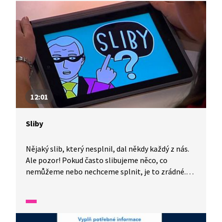
12:01
Sliby
Nějaký slib, který nesplnil, dal někdy každý z nás.
Ale pozor! Pokud často slibujeme něco, co
nemůžeme nebo nechceme splnit, je to zrádné.
Člověk se totiž stane nedůvěryhodným, lidé mu
nevěří. Rozmysli si, co a komu slibuješ!