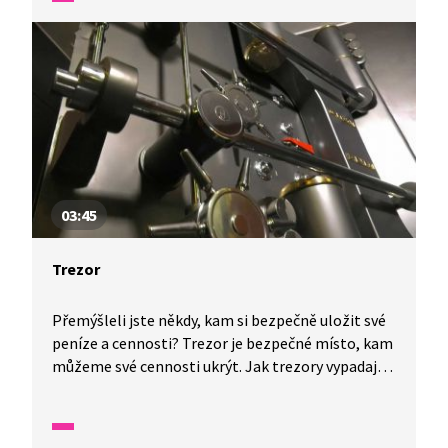
schopna přiznat svou vinu, trápí se, ale nakonec
to zvládne, přizná se všem a obrovsky se jí uleví.
03:45
Trezor
Přemýšleli jste někdy, kam si bezpečně uložit své
peníze a cennosti? Trezor je bezpečné místo, kam
můžeme své cennosti ukrýt. Jak trezory vypadají
a jakými zámky se dají uzamknout, si ukážeme
v následujícím videu. Společně se také podíváme
na jeden z trezorů ČNB.