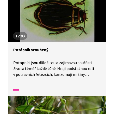
12:03
Potápník vroubený
Potápníci jsou důležitou a zajímavou součástí
života téměř každé tůně. Hrají podstatnou roli
v potravních řetězcích, konzumují mršiny
a redukují i množství larev komárů a dalšího
nepříjemného hmyzu.