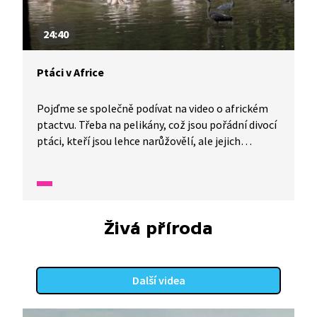
24:40
Ptáci v Africe
Pojďme se společně podívat na video o africkém
ptactvu. Třeba na pelikány, což jsou pořádní divocí
ptáci, kteří jsou lehce narůžovělí, ale jejich
mláďata, když se narodí, jsou hnědá. Uvidíte také
divoké husy, ptáky marabu, pštrosy a hadilovy.
Pelikáni se dožívají poměrně vysokého věku,
kolem třiceti let.
Živá příroda
Další videa