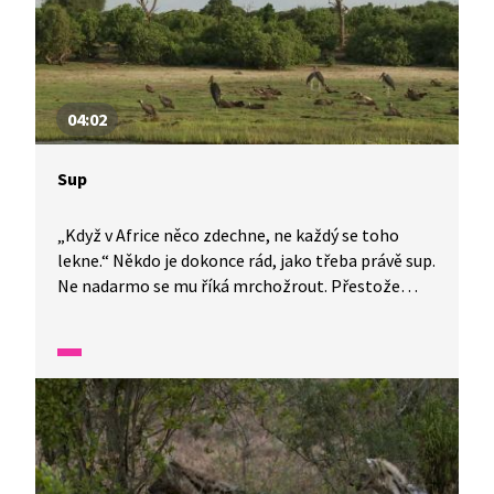
04:02
Sup
„Když v Africe něco zdechne, ne každý se toho
lekne.“ Někdo je dokonce rád, jako třeba právě sup.
Ne nadarmo se mu říká mrchožrout. Přestože
svým dvoumetrovým rozpětím křídel by mohl
konkurovat nejednomu dravci, sám nic neloví.
Pouze si počká na zbytky. Africká příroda je
fascinující organismus. Druhý největší a zároveň
nejteplejší kontinent světa. Proto se neváhejte
vydat za dalším dobrodružstvím právě sem.