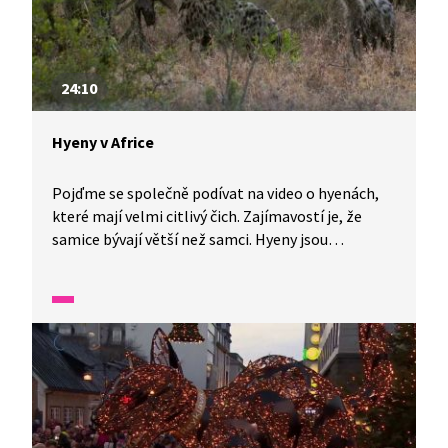
24:10
Hyeny v Africe
Pojďme se společně podívat na video o hyenách,
které mají velmi citlivý čich. Zajímavostí je, že
samice bývají větší než samci. Hyeny jsou
masožravci a říká se o nich, že sežerou úplně každý
druh masa. Hyeny jsou moc důležité, dokážou
sežrat mršiny buvola dříve, než se zkazí. Jsou
statečné a v Africe jsou vnímané jako magická
zvířata.