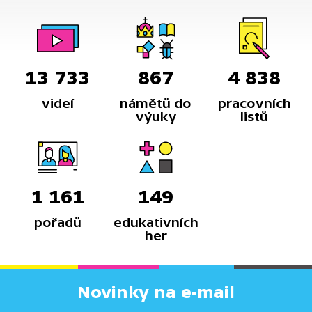
13 733
867
4 838
videí
námětů do
pracovních
výuky
listů
1 161
149
pořadů
edukativních
her
Novinky na e-mail