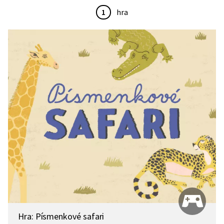
1
hra
Hra: Písmenkové safari