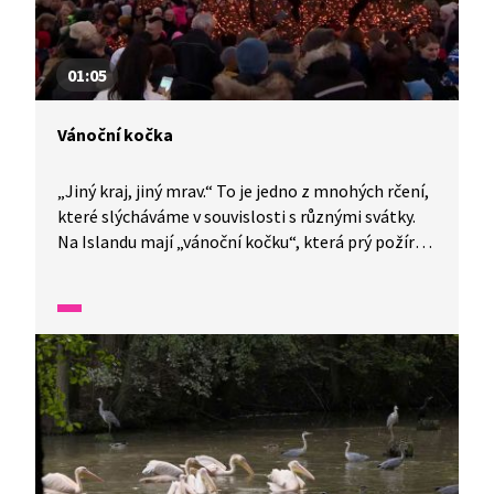
01:05
Vánoční kočka
„Jiný kraj, jiný mrav.“ To je jedno z mnohých rčení,
které slýcháváme v souvislosti s různými svátky.
Na Islandu mají „vánoční kočku“, která prý požírá
děti. A jak se před ní ochránit? Odpuzuje ji jedině
nové oblečení.