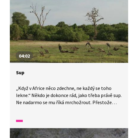
04:02
Sup
„Když v Africe něco zdechne, ne každý se toho
lekne.“ Někdo je dokonce rád, jako třeba právě sup.
Ne nadarmo se mu říká mrchožrout. Přestože
svým dvoumetrovým rozpětím křídel by mohl
konkurovat nejednomu dravci, sám nic neloví.
Pouze si počká na zbytky. Africká příroda je
fascinující organismus. Druhý největší a zároveň
nejteplejší kontinent světa. Proto se neváhejte