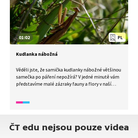
01:02
PL
Kudlanka nábožná
Věděli jste, že samička kudlanky nábožné většinou
samečka po páření nepožírá? V jedné minutě vám
představíme malé zázraky fauny a flory v naší
zemi.
ČT edu nejsou pouze videa