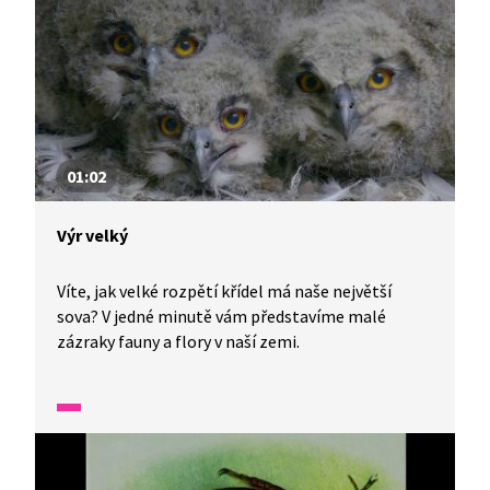
vydat za dalším dobrodružstvím právě sem.
01:02
Výr velký
Víte, jak velké rozpětí křídel má naše největší
sova? V jedné minutě vám představíme malé
zázraky fauny a flory v naší zemi.