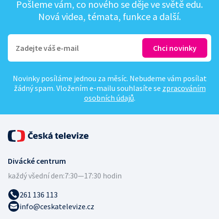
Pošleme vám, co nového se děje ve světě edu.
Nová videa, témata, funkce a další.
Novinky posíláme jednou za měsíc. Nebudeme vám posílat
žádný spam. Vložením e-mailu souhlasíte se
zpracováním
osobních údajů
.