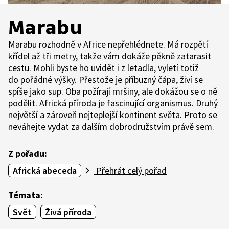
Marabu
Marabu rozhodně v Africe nepřehlédnete. Má rozpětí
křídel až tři metry, takže vám dokáže pěkně zatarasit
cestu. Mohli byste ho uvidět i z letadla, vyletí totiž
do pořádné výšky. Přestože je příbuzný čápa, živí se
spíše jako sup. Oba požírají mršiny, ale dokážou se o ně
podělit. Africká příroda je fascinující organismus. Druhý
největší a zároveň nejteplejší kontinent světa. Proto se
neváhejte vydat za dalším dobrodružstvím právě sem.
Z pořadu:
Africká abeceda
Přehrát celý pořad
Témata:
Svět
Živá příroda