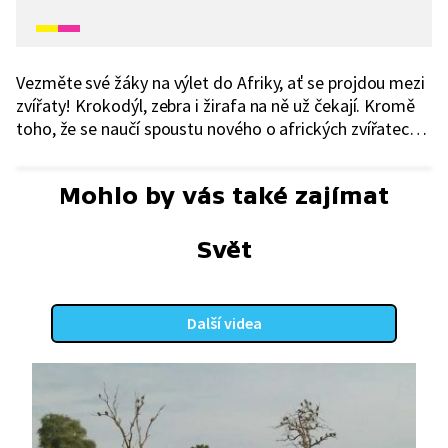
Vezměte své žáky na výlet do Afriky, ať se projdou mezi
zvířaty! Krokodýl, zebra i žirafa na ně už čekají. Kromě
toho, že se naučí spoustu nového o afrických zvířatech,
zopakují si také hravou formou celou abecedu.
Mohlo by vás také zajímat
Svět
Další videa