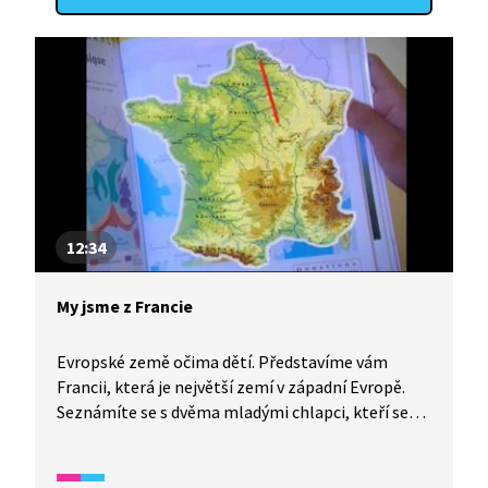
12:34
My jsme z Francie
Evropské země očima dětí. Představíme vám
Francii, která je největší zemí v západní Evropě.
Seznámíte se s dvěma mladými chlapci, kteří se
připravují na dráhu profesionálních fotbalistů.
Fotbal je ve Francii velmi vážená věc a chlapci mají
velice přísný denní režim. Seznámíte se s městem