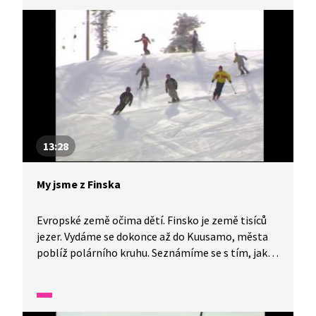
Marseille, kde sídlí fotbalový klub Olympique,
a také s městem Lens.
13:28
My jsme z Finska
Evropské země očima dětí. Finsko je země tisíců
jezer. Vydáme se dokonce až do Kuusamo, města
poblíž polárního kruhu. Seznámíme se s tím, jak
střídání ročních období ovlivňuje život Finů a jak
tento národ tráví volný čas. Budete se divit, ale
nejenom v sauně. Jestlipak také uhodnete, který