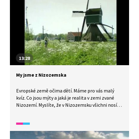
mobilní telefon odtud pochází?
13:28
My jsme z Nizozemska
Evropské země očima dětí. Máme pro vás malý
kvíz. Co jsou mýty a jaká je realita v zemi zvané
Nizozemí. Myslíte, že v Nizozemsku všichni nosí
dřeváky? A co větrné mlýny a tulipány, jak jsou
spojeny s touto zemí? Jak je možné, že je velká
část země níž než hladina moře? Proč se
Nizozemsko nejmenuje Holandsko?