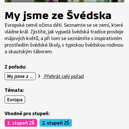
My jsme ze Švédska
Evropské země očima dětí. Seznamte se se zemí, které
vládne král. Zjistíte, jak vypadá švédská tradice prodeje
májových květů, a při tom se seznámíte s inspirativním
prostředím švédské školy, s typickou švédskou rodinou
a skautským táborem.
Z pořadu:
My jsme z ...
Přehrát celý pořad
Témata:
Evropa
Vhodné pro stupeň:
1. stupeň ZŠ
2. stupeň ZŠ