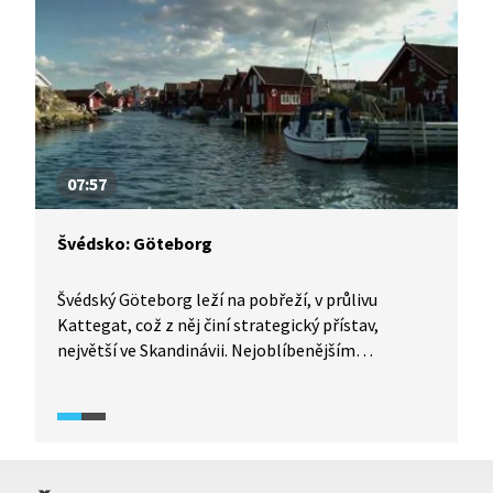
07:57
Švédsko: Göteborg
Švédský Göteborg leží na pobřeží, v průlivu
Kattegat, což z něj činí strategický přístav,
největší ve Skandinávii. Nejoblíbenějším
dopravním prostředkem ve městě jsou
jednoznačně tramvaje, které se vyznačují typickou
modrou barvou. Při návštěvě města ale budete mít
pocit, že se tu jezdí spíš na kole než tramvají.
I lodě tu mají své místo a jsou běžnou součástí