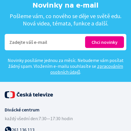
Novinky na e-mail
Pošleme vám, co nového se děje ve světě edu.
Nová videa, témata, funkce a další.
Novinky posíláme jednou za měsíc. Nebudeme vám posílat
žádný spam. Vložením e-mailu souhlasíte se
zpracováním
osobních údajů
.