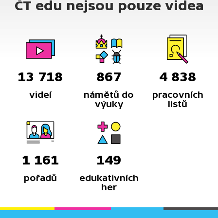
ČT edu nejsou pouze videa
městské hromadné dopravy.
13 718
867
4 838
videí
námětů do
pracovních
výuky
listů
1 161
149
pořadů
edukativních
her