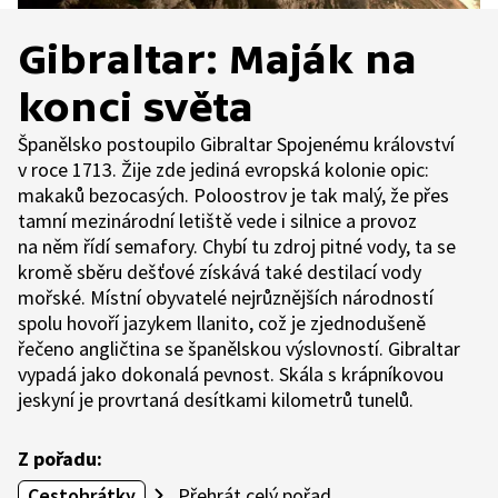
Gibraltar: Maják na
konci světa
Španělsko postoupilo Gibraltar Spojenému království
v roce 1713. Žije zde jediná evropská kolonie opic:
makaků bezocasých. Poloostrov je tak malý, že přes
tamní mezinárodní letiště vede i silnice a provoz
na něm řídí semafory. Chybí tu zdroj pitné vody, ta se
kromě sběru dešťové získává také destilací vody
mořské. Místní obyvatelé nejrůznějších národností
spolu hovoří jazykem llanito, což je zjednodušeně
řečeno angličtina se španělskou výslovností. Gibraltar
vypadá jako dokonalá pevnost. Skála s krápníkovou
jeskyní je provrtaná desítkami kilometrů tunelů.
Z pořadu:
Cestohrátky
Přehrát celý pořad