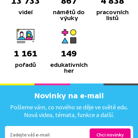
13 733
867
4 838
videí
námětů do
pracovních
výuky
listů
1 161
149
pořadů
edukativních
her
Novinky na e-mail
Pošleme vám, co nového se děje ve světě edu.
Nová videa, témata, funkce a další.