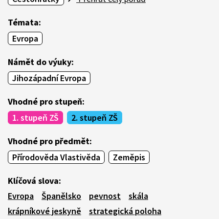
Témata:
Evropa
Námět do výuky:
Jihozápadní Evropa
Vhodné pro stupeň:
1. stupeň ZŠ
2. stupeň ZŠ
Vhodné pro předmět:
Přírodověda Vlastivěda
Zeměpis
Klíčová slova:
Evropa
Španělsko
pevnost
skála
krápníkové jeskyně
strategická poloha