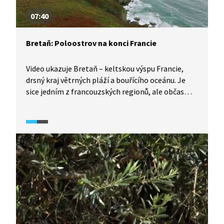
07:40
Bretaň: Poloostrov na konci Francie
Video ukazuje Bretaň – keltskou výspu Francie,
drsný kraj větrných pláží a bouřícího oceánu. Je
sice jedním z francouzských regionů, ale občas
působí spíš jako svébytná země.