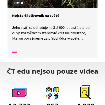
03:10
Nejstarší olivovník na světě
Jeho stáří se odhaduje na 3-5 000 let a stále plodí
olivy. Byl svědkem starobylé krétské civilizace,
kterou považujeme za předchůdce vyspělé
evropské civilizace. Pokud byste ho chtěli vidět
na vlastní oči, museli byste se za ním vydat
na řecký ostrov Kréta. Ve videu se o něm dozvíte
mnoho zajímavostí.
ČT edu nejsou pouze videa