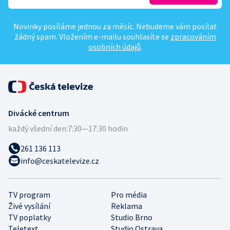
Novinky posíláme jednou za měsíc. Nebudeme vám posílat
žádný spam. Vložením e-mailu souhlasíte se
zpracováním
osobních údajů
.