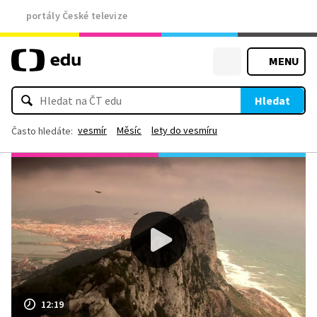
portály České televize
MENU
Hledat
vesmír
Měsíc
lety do vesmíru
Často hledáte:
12:19