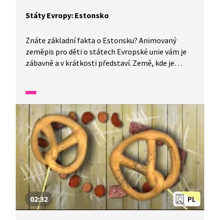
Státy Evropy: Estonsko
Znáte základní fakta o Estonsku? Animovaný
zeměpis pro děti o státech Evropské unie vám je
zábavně a v krátkosti představí. Země, kde je
hodně močálů a bažin, leží u Baltského moře,
sousedí s Ruskem a Lotyšskem. To je Estonsko.
Hlavní město Tallin je historické, vzniklo
ve středověku a je to i přístav. Prezident bydlí
v Kadriorgském paláci. Poblíž stojí pomník
Rusalky, která připomíná utopené námořníky.
02:32
PL