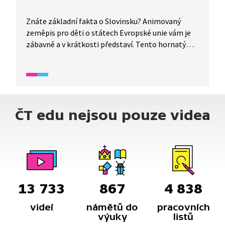
Znáte základní fakta o Slovinsku? Animovaný
zeměpis pro děti o státech Evropské unie vám je
zábavně a v krátkosti představí. Tento hornatý
stát je hodně zalesněný a plný horských řek.
Podoba hlavního města Lublaně je silně ovlivněná
architektem Josipem Plečnikem. Chloubou
Slovinska jsou lipicáni, drezírovaní bílí koně.
Postojenskými jeskyněmi, kde žije speciální
ČT edu nejsou pouze videa
„člověčí“ ryba, se můžete projet vláčkem. Mají tu
skvělou zmrzlinu a našel se tu nejstarší hudební
nástroj na světě.
13 733
867
4 838
videí
námětů do
pracovních
výuky
listů