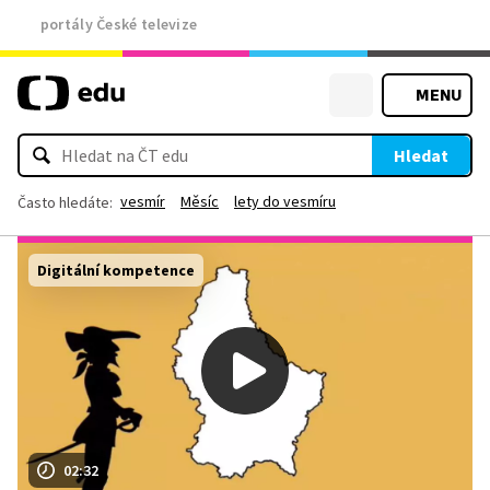
portály České televize
MENU
Hledat
vesmír
Měsíc
lety do vesmíru
Často hledáte:
Digitální kompetence
02:32