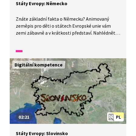
Státy Evropy: Německo
Znáte základní fakta o Německu? Animovaný
zeměpis pro děti o státech Evropské unie vám
zemi zábavně a v krátkosti představí. Nahlédněte
do země s hlavním městem Berlín. Byla zde
postavena Berlínská zeď, která rozdělovala město
na západní a východní čast. V Německu je důležité
letiště ve Frankfurtu, přístav Hamburk a velmi
Digitální kompetence
navštěvované město Drážďany. Pochází odtud
hodně známých skladatelů, jako jsou třeba J. S.
Bach a Ludwig van Beethoven.
02:21
PL
Státy Evropy: Slovinsko