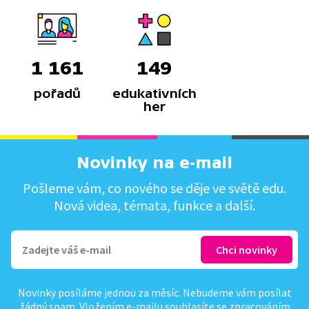
1 161
149
pořadů
edukativních
her
Novinky na e-mail
Pošleme vám, co nového se děje ve světě edu.
Nová videa, témata, funkce a další.
Novinky posíláme jednou za měsíc. Nebudeme vám posílat
žádný spam. Vložením e-mailu souhlasíte se
zpracováním