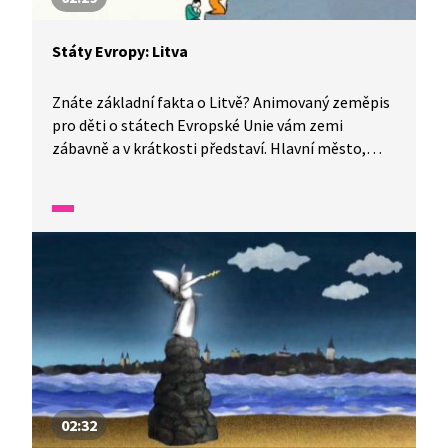
Státy Evropy: Litva
Znáte základní fakta o Litvě? Animovaný zeměpis
pro děti o státech Evropské Unie vám zemi
zábavně a v krátkosti představí. Hlavní město,
které má hodně věžiček, se nazývá Vilnius
a nejnavštěvovanějším místem v Litvě je Kaple
Panny Marie. Ti nejvíc věřící ke kapli dokonce
stoupají v kleče. V Litvě je mnoho jezer, nachází se
tam hodně jantaru a místní si nejvíc pochutnávají
na bramborách.
02:32