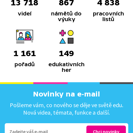
13 718
867
4 838
videí
námětů do
pracovních
výuky
listů
1 161
149
pořadů
edukativních
her
Novinky na e-mail
Pošleme vám, co nového se děje ve světě edu.
Nová videa, témata, funkce a další.