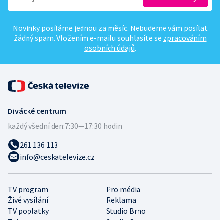
Novinky posíláme jednou za měsíc. Nebudeme vám posílat
žádný spam. Vložením e-mailu souhlasíte se
zpracováním
osobních údajů
.