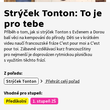
Strýček Tonton: To je
pro tebe
Příběh o tom, jak si strýček Tonton s Evženem a Dorou
balí věci na kempování do přírody. Děti se v krátkém
videu naučí francouzské fráze C’est pour moi a C’est
pour toi. Zábavně vzdělávací kurz francouzštiny
pro nejmenší je doprovázen rytmickou písničkou
s využitím těchto frází.
Z pořadu:
Strýček Tonton
Přehrát celý pořad
Vhodné pro stupeň:
Předškolní
1. stupeň ZŠ