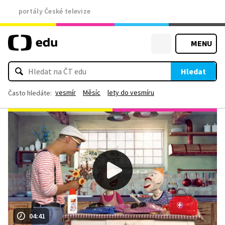
portály České televize
MENU
Hledat
vesmír
Měsíc
lety do vesmíru
Často hledáte:
04:41