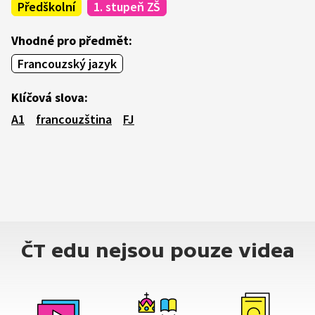
Předškolní
1. stupeň ZŠ
Vhodné pro předmět:
Francouzský jazyk
Klíčová slova:
A1
francouzština
FJ
ČT edu nejsou pouze videa