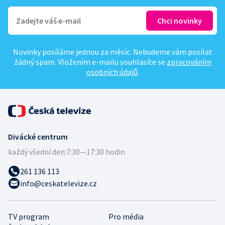
Novinky posíláme jednou za měsíc. Nebudeme vám posílat
žádný spam. Vložením e-mailu souhlasíte se
zpracováním
osobních údajů
.