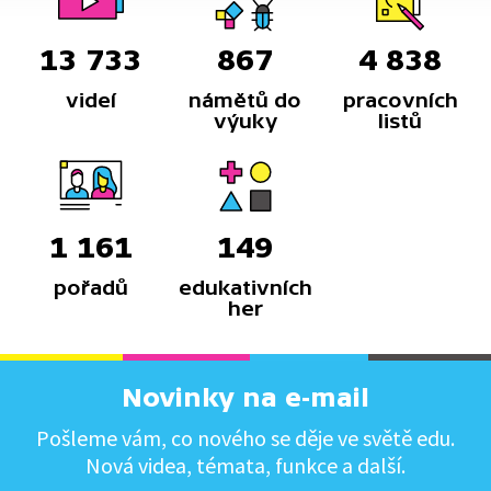
13 733
867
4 838
videí
námětů do
pracovních
výuky
listů
1 161
149
pořadů
edukativních
her
Novinky na e-mail
Pošleme vám, co nového se děje ve světě edu.
Nová videa, témata, funkce a další.