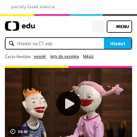
portály České televize
MENU
Hledat
vesmír
lety do vesmíru
Měsíc
Často hledáte:
04:46