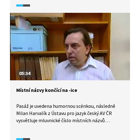
05:34
Místní názvy končící na -ice
Pasáž je uvedena humornou scénkou, následně
Milan Harvalík z Ústavu pro jazyk český AV ČR
vysvětluje mluvnické číslo místních názvů
končících na -ice, jejich vznik i různé typy. Věnuje se
i různým (historickým) významům přípony -ice.