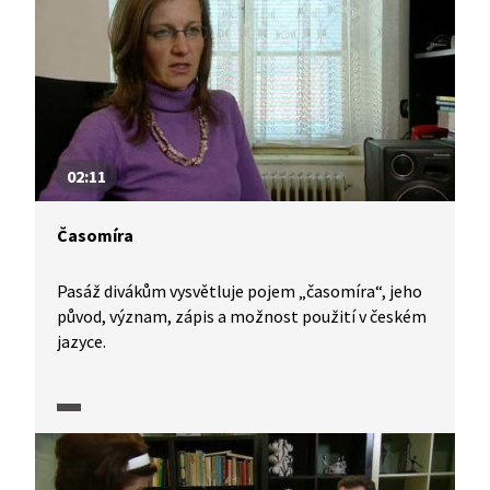
02:11
Časomíra
Pasáž divákům vysvětluje pojem „časomíra“, jeho
původ, význam, zápis a možnost použití v českém
jazyce.