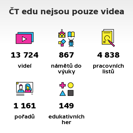
ČT edu nejsou pouze videa
13 724
867
4 838
videí
námětů do
pracovních
výuky
listů
1 161
149
pořadů
edukativních
her