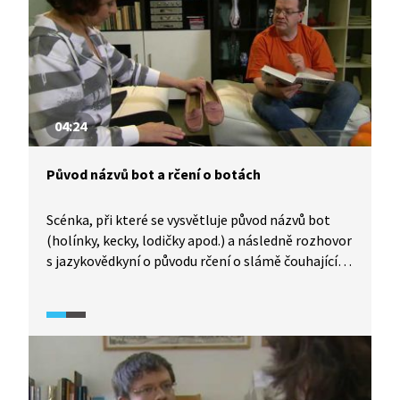
04:24
Původ názvů bot a rčení o botách
Scénka, při které se vysvětluje původ názvů bot
(holínky, kecky, lodičky apod.) a následně rozhovor
s jazykovědkyní o původu rčení o slámě čouhající
z bot.