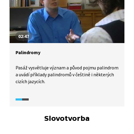
02:47
Palindromy
Pasáž vysvětluje význam a původ pojmu palindrom
a uvádí příklady palindromů v češtině i některých
cizích jazycích.
Slovotvorba