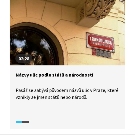
02:28
Názvy ulic podle států a národností
Pasáž se zabývá původem názvů ulic v Praze, které
vznikly ze jmen států nebo národů.