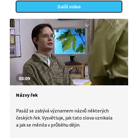
Další videa
03:09
Názvy řek
Pasáž se zabývá významem názvů některých
českých řek. Vysvětluje, jak tato slova vznikala
a jak se měnila v průběhu dějin.