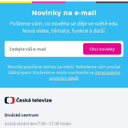
Novinky na e-mail
Pošleme vám, co nového se děje ve světě edu.
Nová videa, témata, funkce a další.
Novinky posíláme jednou za měsíc. Nebudeme vám posílat
žádný spam. Vložením e-mailu souhlasíte se
zpracováním
osobních údajů
.