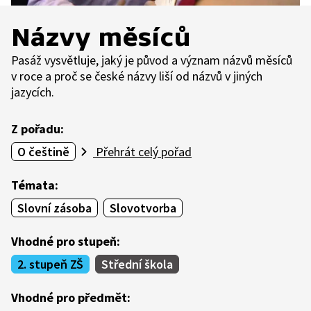
Názvy měsíců
Pasáž vysvětluje, jaký je původ a význam názvů měsíců
v roce a proč se české názvy liší od názvů v jiných
jazycích.
Z pořadu:
O češtině
Přehrát celý pořad
Témata:
Slovní zásoba
Slovotvorba
Vhodné pro stupeň:
2. stupeň ZŠ
Střední škola
Vhodné pro předmět: