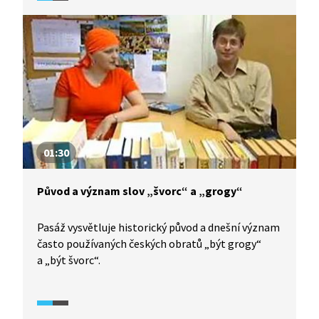
Odkazuje na publikaci Aleny Polívkové s názvem
Naše místní jména a jak jich užívat, která
pojednává o třech tisících českých místních jmen.
01:30
Původ a význam slov „švorc“ a „grogy“
Pasáž vysvětluje historický původ a dnešní význam
často používaných českých obratů „být grogy“
a „být švorc“.