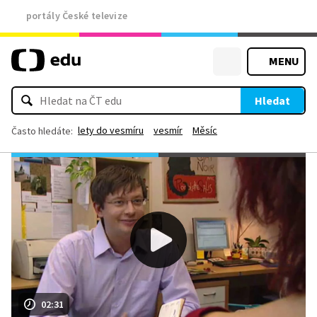
portály České televize
MENU
Hledat
lety do vesmíru
vesmír
Měsíc
Často hledáte:
02:31