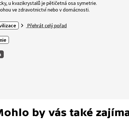
ky, u kvazikrystalů je pětičetná osa symetrie.
omohou ve zdravotnictví nebo v domácnosti.
vilizace
Přehrát celý pořad
mie
a
ohlo by vás také zajím