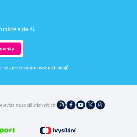
unkce a další.
te se
zpracováním osobních údajů
.