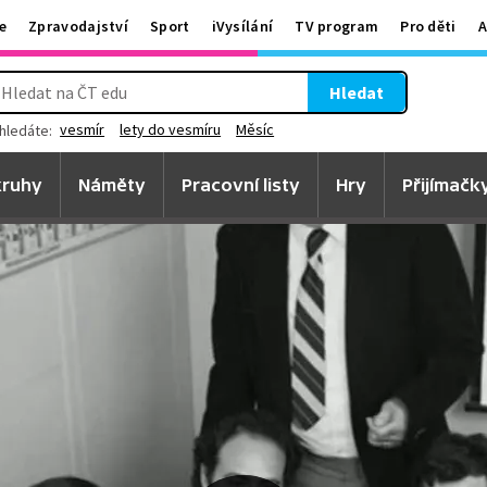
e
Zpravodajství
Sport
iVysílání
TV program
Pro děti
A
Hledat
vesmír
lety do vesmíru
Měsíc
hledáte:
ruhy
Náměty
Pracovní listy
Hry
Přijímačk