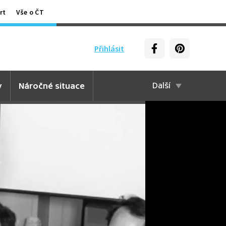
rt
Vše o ČT
Přihlásit
y
Náročné situace
Další