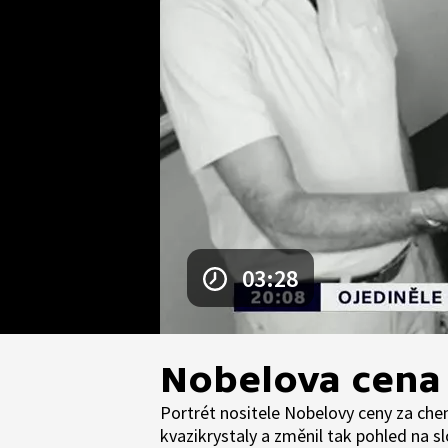
03:28
Nobelova cena 
Portrét nositele Nobelovy ceny za che
kvazikrystaly a změnil tak pohled na slo