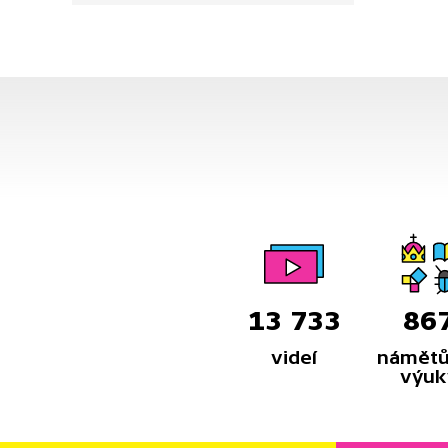
nazýváme periodickou soustavou
prvků.
13 733
86
videí
námětů
výuk