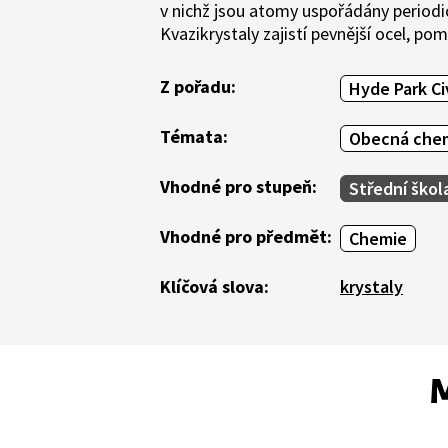
v nichž jsou atomy uspořádány periodic
Kvazikrystaly zajistí pevnější ocel, p
Z pořadu:
Hyde Park Ci
Témata:
Obecná che
Vhodné pro stupeň:
Střední škol
Vhodné pro předmět:
Chemie
Klíčová slova:
krystaly
M