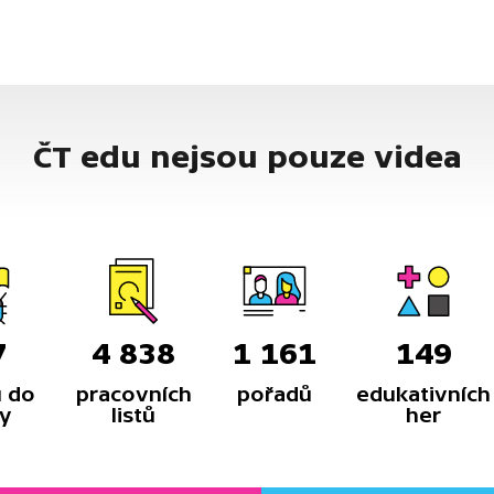
ČT edu nejsou pouze videa
7
4 838
1 161
149
 do
pracovních
pořadů
edukativních
y
listů
her