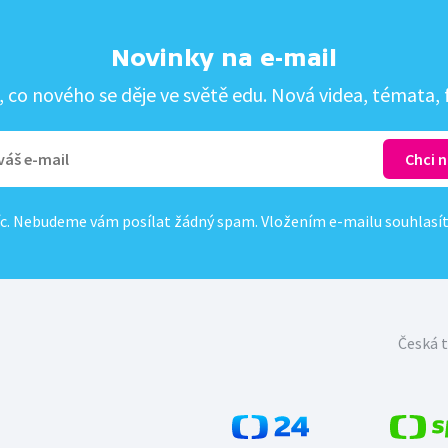
Novinky na e-mail
co nového se děje ve světě edu. Nová videa, témata, f
c. Nebudeme vám posílat žádný spam. Vložením e-mailu souhlasí