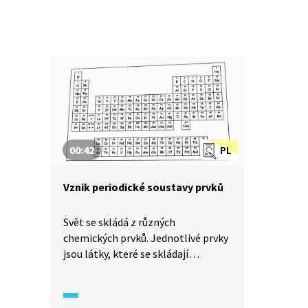
00:42
PL
Vznik periodické soustavy prvků
Svět se skládá z různých
chemických prvků. Jednotlivé prvky
jsou látky, které se skládají
ze stejných atomů. Ruský vědec
Mendělejev uspořádal všechny
prvky do tabulky, kterou dnes