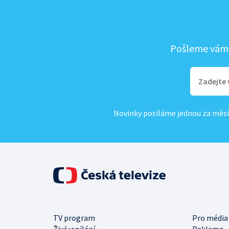
Pošleme vám, 
Novinky posíláme jednou za měsí