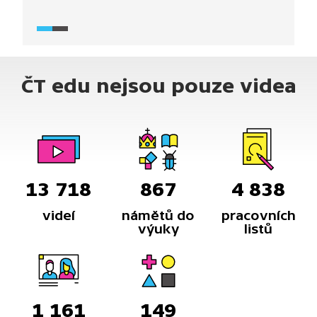
z pořadu What the Fact (2025) mapuje, kdo tvořil
rodinu v biblických příbězích i v průběhu historie
od antiky až po čas novověku, kdy se objevuje výraz
„tradiční rodina", poplatný pro současný svět.
ČT edu nejsou pouze videa
13 718
867
4 838
videí
námětů do
pracovních
výuky
listů
1 161
149