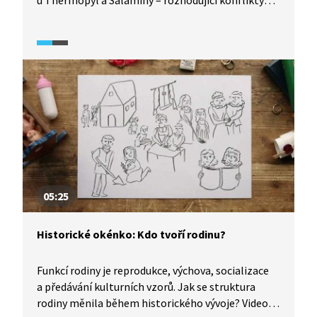
u Thermopyl a Salamíny – rozhodující konflikty
řecko-perských válek.
05:25
Historické okénko: Kdo tvoří rodinu?
Funkcí rodiny je reprodukce, výchova, socializace
a předávání kulturních vzorů. Jak se struktura
rodiny měnila během historického vývoje? Video