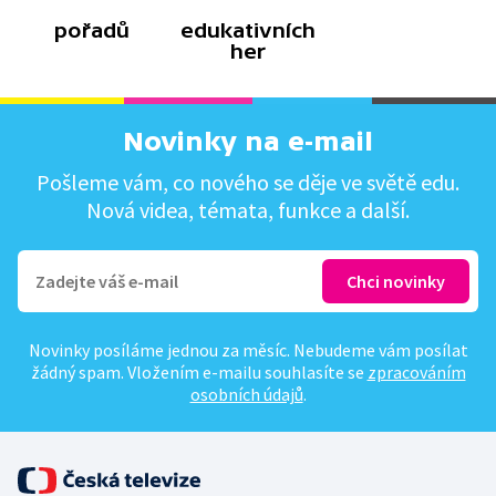
pořadů
edukativních
her
Novinky na e-mail
Pošleme vám, co nového se děje ve světě edu.
Nová videa, témata, funkce a další.
Novinky posíláme jednou za měsíc. Nebudeme vám posílat
žádný spam. Vložením e-mailu souhlasíte se
zpracováním
osobních údajů
.