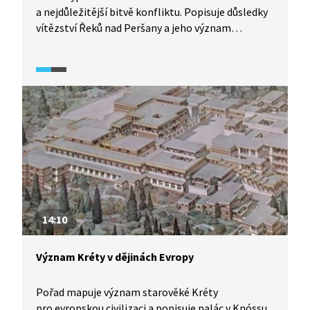
a nejdůležitější bitvě konfliktu. Popisuje důsledky
vítězství Řeků nad Peršany a jeho význam
pro evropskou civilizaci.
14:10
Význam Kréty v dějinách Evropy
Pořad mapuje význam starověké Kréty
pro evropskou civilizaci a popisuje palác v Knóssu