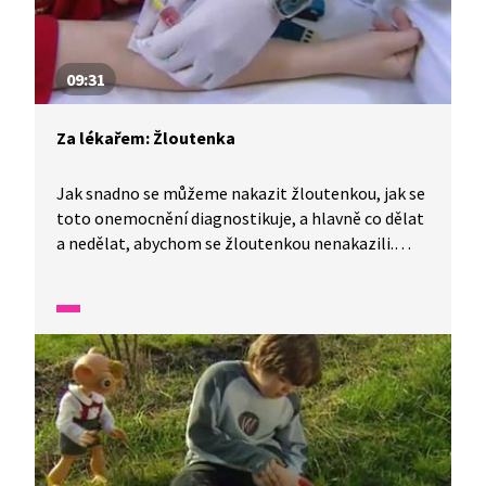
09:31
Za lékařem: Žloutenka
Jak snadno se můžeme nakazit žloutenkou, jak se
toto onemocnění diagnostikuje, a hlavně co dělat
a nedělat, abychom se žloutenkou nenakazili.
V pořadu vystupuje Hurvínek, jeho kamarádi a pan
doktor.