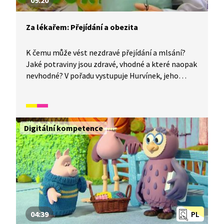
09:20
Za lékařem: Přejídání a obezita
K čemu může vést nezdravé přejídání a mlsání?
Jaké potraviny jsou zdravé, vhodné a které naopak
nevhodné? V pořadu vystupuje Hurvínek, jeho
kamarádi a pan doktor.
Digitální kompetence
04:39
PL