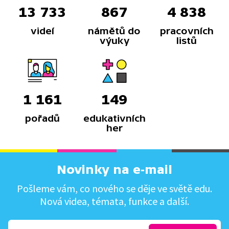
13 733
867
4 838
videí
námětů do
pracovních
výuky
listů
1 161
149
pořadů
edukativních
her
Novinky na e-mail
Pošleme vám, co nového se děje ve světě edu.
Nová videa, témata, funkce a další.