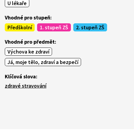
U lékaře
Vhodné pro stupeň:
Předškolní
1. stupeň ZŠ
2. stupeň ZŠ
Vhodné pro předmět:
Výchova ke zdraví
Já, moje tělo, zdraví a bezpečí
Klíčová slova:
zdravé stravování