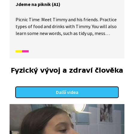
Jdeme na piknik (A1)
Picnic Time: Meet Timmy and his friends. Practice
types of food and drinks with Timmy. You will also
learn some new words, such as tidy up, mess
and sandwich. Timmy and his friends are going
on a picnic. What do they prepare with them
for food and drinks? Seznamte se s Timmym
a jeho kamarády. Procvičte si s Timmym slovní
zásobu na téma jídlo a pití. Naučte se také několik
Fyzický vývoj a zdraví člověka
nových slovíček, jako například tidy up, mess
a sandwich. Timmy a jeho kamarádi vyrážejí
na piknik. Co si s sebou nachystají za občerstvení?
Další videa