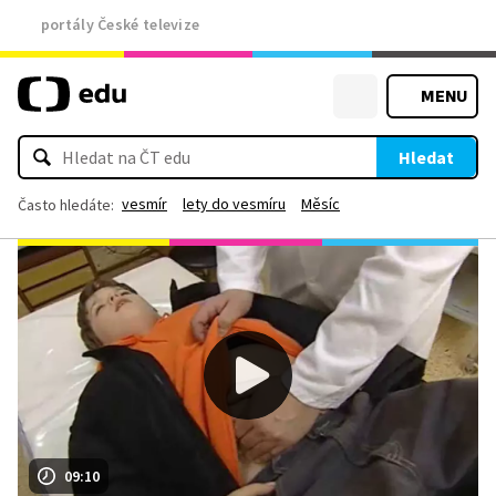
portály České televize
MENU
Hledat
vesmír
lety do vesmíru
Měsíc
Často hledáte:
09:10