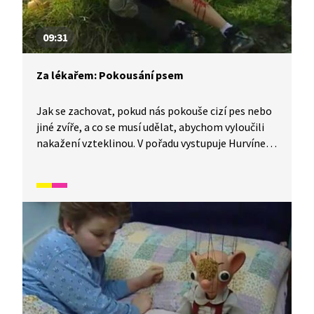
09:31
Za lékařem: Pokousání psem
Jak se zachovat, pokud nás pokouše cizí pes nebo
jiné zvíře, a co se musí udělat, abychom vyloučili
nakažení vzteklinou. V pořadu vystupuje Hurvínek,
jeho kamarádi a pan doktor.