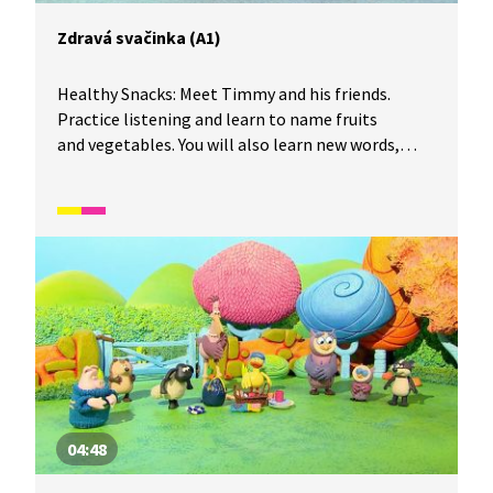
Zdravá svačinka (A1)
Healthy Snacks: Meet Timmy and his friends.
Practice listening and learn to name fruits
and vegetables. You will also learn new words,
such as apple or banana. Timmy and his friends
are having a picnic. Find out what Timmy's friends
have for healthy snacks. Seznamte se s Timmym
a jeho kamarády. Procvičíte si poslech a naučte se
pojmenovat druhy ovoce a zeleniny. Naučíte se
také nová slovíčka, jako například apple nebo
banana. Timmy a jeho přátelé pořádají piknik.
Zjistěte, co mají Timmyho kamarádi za zdravé
svačinky.
04:48