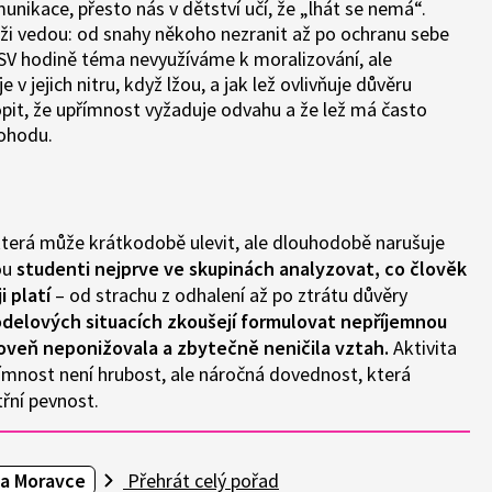
unikace, přesto nás v dětství učí, že „lhát se nemá“.
ži vedou: od snahy někoho nezranit až po ochranu sebe
V hodině téma nevyužíváme k moralizování, ale
 v jejich nitru, když lžou, a jak lež ovlivňuje důvěru
opit, že upřímnost vyžaduje odvahu a že lež má často
pohodu.
 která může krátkodobě ulevit, ale dlouhodobě narušuje
ou
studenti nejprve ve skupinách analyzovat, co člověk
i platí
– od strachu z odhalení až po ztrátu důvěry
odelových situacích zkoušejí formulovat nepříjemnou
roveň neponižovala a zbytečně neničila vztah.
Aktivita
ímnost není hrubost, ale náročná dovednost, která
třní pevnost.
va Moravce
Přehrát celý pořad