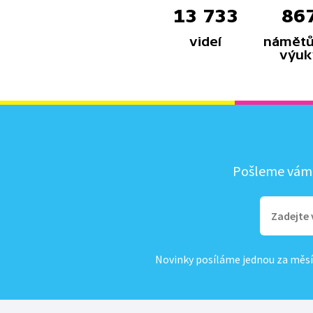
13 733
86
videí
námětů
výuk
Pošleme vám, 
Novinky posíláme jednou za měsí