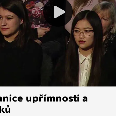
anice upřímnosti a
dků