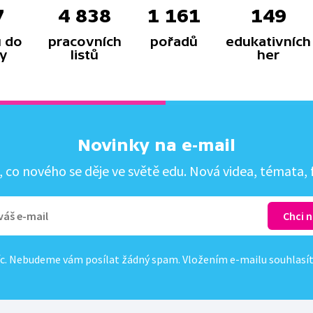
7
4 838
1 161
149
 do
pracovních
pořadů
edukativních
y
listů
her
Novinky na e-mail
co nového se děje ve světě edu. Nová videa, témata, f
c. Nebudeme vám posílat žádný spam. Vložením e-mailu souhlasí