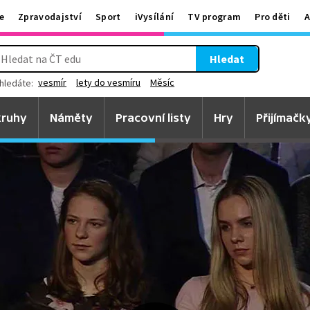
e
Zpravodajství
Sport
iVysílání
TV program
Pro děti
A
Hledat
vesmír
lety do vesmíru
Měsíc
hledáte:
ruhy
Náměty
Pracovní listy
Hry
Přijímačk