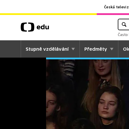
Česká televiz
Často 
Stupně vzdělávání
Předměty
Ok