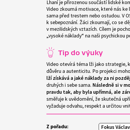
Lhaní je přirozenou součástí lidské kom
Video zkoumá motivace, které nás ke l
sama před trestem nebo ostudou. V OS
k sebepoznání. Žáci zkoumají, co se děje
v mezilidských vztazích. Cílem je poch
„vysoké náklady“ na naši psychickou 
Tip do výuky
Video otevírá téma lži jako strategie,
důvěru a autenticitu. Po projekci moh
lží získává a jaké náklady za ni pozděj
druhých i sebe sama.
Následně si v m
pravdu tak, aby byla upřímná, ale zá
směřuje k uvědomění, že skutečná upř
vyžaduje odvahu, respekt a určitou vni
Z pořadu:
Fokus Václa