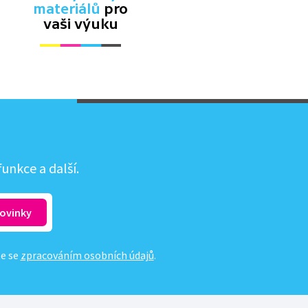
materiálů
pro
vaši výuku
unkce a další.
te se
zpracováním osobních údajů
.