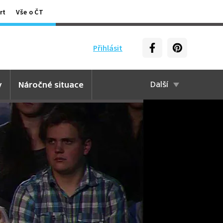
rt
Vše o ČT
Přihlásit
y
Náročné situace
Další