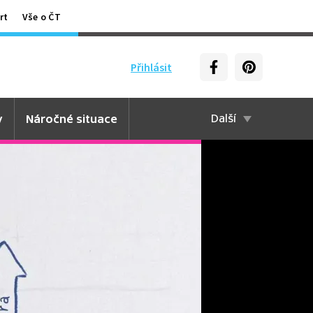
rt
Vše o ČT
Přihlásit
y
Náročné situace
Další