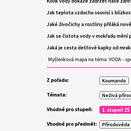
Kolik vody dokáže zadržet naše zahr
Jak teplota vzduchu souvisí s blízkos
Jaké živočichy a rostliny přiláká no
Jak se čistota vody v mokřadu mění 
Jaká je cesta dešťové kapky od mrak
Myšlenková mapa na téma: VODA - spo
Z pořadu:
Koumando
Témata:
Neživá příro
Vhodné pro stupeň:
1. stupeň ZŠ
Vhodné pro předmět:
Přírodověda 