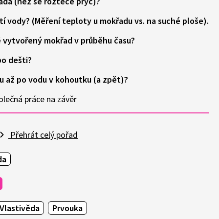
ada (než se rozteče pryč)?
tí vody? (Měření teploty u mokřadu vs. na suché ploše).
vě vytvořený mokřad v průběhu času?
po dešti?
u až po vodu v kohoutku (a zpět)?
lečná práce na závěr
Přehrát celý pořad
da
Vlastivěda
Prvouka