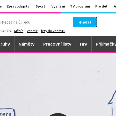
e
Zpravodajství
Sport
iVysílání
TV program
Pro děti
A
Hledat
Měsíc
vesmír
lety do vesmíru
hledáte:
ruhy
Náměty
Pracovní listy
Hry
Přijímačk