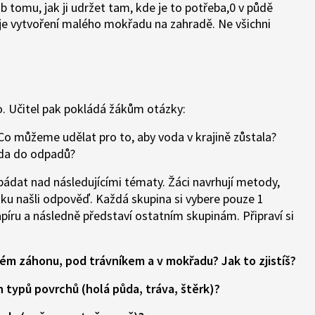
b tomu, jak ji udržet tam, kde je to potřeba,0 v půdě
 je vytvoření malého mokřadu na zahradě. Ne všichni
o. Učitel pak pokládá žákům otázky:
 Co můžeme udělat pro to, aby voda v krajině zůstala?
oda do odpadů?
bádat nad následujícími tématy. Žáci navrhují metody,
ku našli odpověď. Každá skupina si vybere pouze 1
apíru a následně představí ostatním skupinám. Připraví si
chém záhonu, pod trávníkem a v mokřadu? Jak to zjistíš?
 typů povrchů (holá půda, tráva, štěrk)?