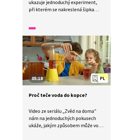
ukazuje jednoduchý experiment,
při kterém se nakreslená šipka
za sklenicí s vodou opticky otočí.
Tento efekt je způsoben lámáním
světla při přechodu mezi
vzduchem, sklem a vodou.
05:18
PL
Proč teče voda do kopce?
Video ze seriálu „Zvěd na doma"
nám na jednoduchých pokusech
ukáže, jakým způsobem může voda
téct nahoru. Za pomoci dvou
sklenic, brčka a limonády nám