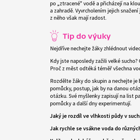
po „ztracené" vodě a přicházejí na klou
a zahradě. Vyvrcholením jejich snažení
z něho však mají radost.
Tip do výuky
Nejdříve nechejte žáky zhlédnout vide
Kdy jste naposledy zažili velké sucho?
Proč z měst odtéká téměř všechna v
Rozdělte žáky do skupin a nechejte je 
pomůcky, postup, jak by na danou otáz
otázku. Své myšlenky zapisují na list p
pomůcky a další dny experimentují.
Jaký je rozdíl ve vlhkosti půdy v su
Jak rychle se vsákne voda do různých