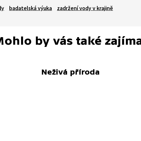
dy
badatelská výuka
zadržení vody v krajině
ohlo by vás také zajím
Neživá příroda