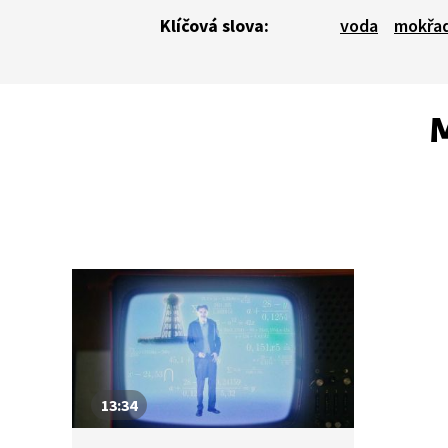
Klíčová slova:
voda
mokřa
M
13:34