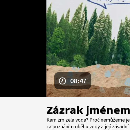
08:47
Zázrak jménem
Kam zmizela voda? Proč nemůžeme jet 
za poznáním oběhu vody a její zásadní ro