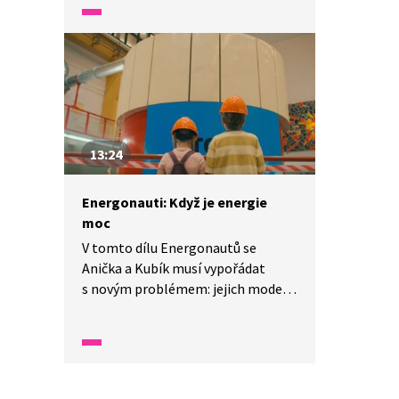
vysvětlí princip vodárenské věže.
13:24
Energonauti: Když je energie
moc
V tomto dílu Energonautů se
Anička a Kubík musí vypořádat
s novým problémem: jejich model
energeticky soběstačného města
je přetížený a přebytečná energie
nemá kam odtéct. Tesla jim proto
ukáže, že elektřinu lze nejen
vyrábět, ale také ukládat. Děti