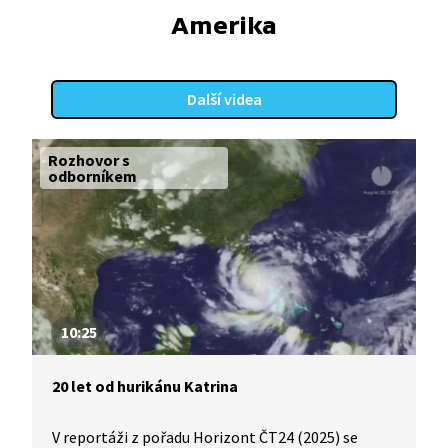
Amerika
Další videa
Rozhovor s
odborníkem
10:25
20 let od hurikánu Katrina
V reportáži z pořadu Horizont ČT24 (2025) se