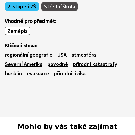
2. stupeň ZŠ
Střední škola
Vhodné pro předmět:
Zeměpis
Klíčová slova:
regionální geografie
USA
atmosféra
Severní Amerika
povodně
přírodní katastrofy
hurikán
evakuace
přírodní rizika
Mohlo by vás také zajímat