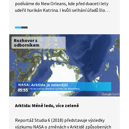
podíváme do New Orleans, kde před dvaceti lety
udeřil hurikán Katrina. I kvůli selhání úřadů šlo
o jednu z nejničivějších katastrof v dějinách USA.
Reportáž připomene průběh hurikánu i následné
krize v roce 2005, ukáže, jak město vypadá dnes,
a přiblíží, jaká opatření Spojené státy přijaly, aby
Rozhovor s
se na podobnou katastrofu lépe připravily.
odborníkem
Součástí reportáže je také rozhovor
s meteorologem České televize Vladimírem
Piskalou.
05:55
Arktida: Méně ledu, více zeleně
Reportáž Studia 6 (2018) představuje výsledky
výzkumu NASA o změnách v Arktidě způsobených