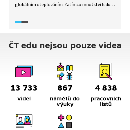
globálním oteplováním. Zatímco množství ledu
zde klesá, vegetace se naopak rozšiřuje. O těchto
proměnách hovoří Alexandra Bernardová z Centra
polární ekologie Přírodovědecké fakulty
Jihočeské univerzity v Českých Budějovicích.
ČT edu nejsou pouze videa
13 733
867
4 838
videí
námětů do
pracovních
výuky
listů