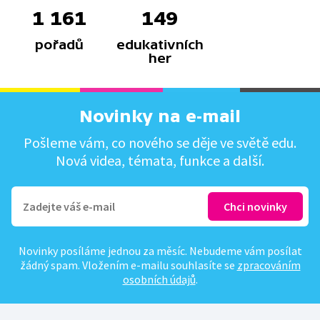
1 161
149
pořadů
edukativních
her
Novinky na e-mail
Pošleme vám, co nového se děje ve světě edu.
Nová videa, témata, funkce a další.
Novinky posíláme jednou za měsíc. Nebudeme vám posílat
žádný spam. Vložením e-mailu souhlasíte se
zpracováním
osobních údajů
.