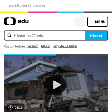
portály České televize
MENU
Hledat
vesmír
Měsíc
lety do vesmíru
Často hledáte:
08:11